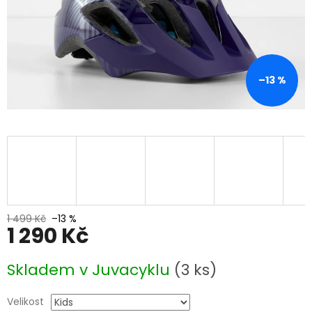
–13 %
1 499 Kč
–13 %
1 290 Kč
Měrná
Skladem v Juvacyklu
(3 ks)
cena:
Velikost