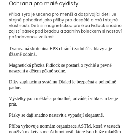
Ochrana pro malé cyklisty
Přilba Tyro je určena pro menší a dospívající děti. Je
stejně pohodlná jako přilby pro dospělé a má i stejné
vlastnosti. Děti si magnetickou přezkou Fidlock snadno
zajistí pásek pod bradou a zadním kolečkem si nastaví
požadovanou velikost.
Tvarovaná skořepina EPS chrání i zadní část hlavy a je
úžasně odolná.
Magnetická přezka Fidlock se postará o rychlé a pevné
nasazení a dětem pěkně sedne.
Díky zapínacímu systému Dialed je bezpečná a pohodlně
padne.
Výstelky jsou měkké a pohodlné, odvádějí vlhkost a lze je
prát.
Pásky se dají snadno nastavit a vypadají elegantně.
Přilba vyhovuje normám organizace ASTM, která v testech
používá makety s menší hmotností, které jsou blíže mladším