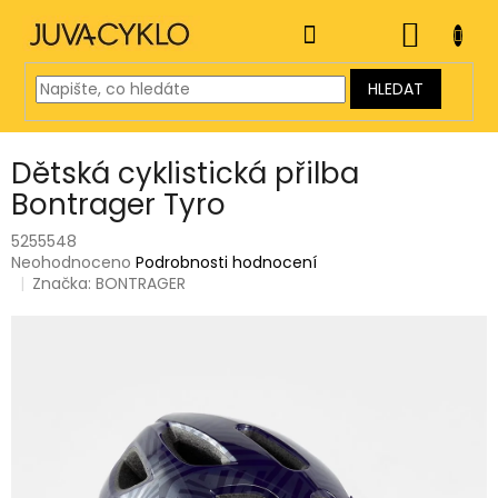
Přejít
na
NÁKUP
obsah
KOŠÍK
HLEDAT
Dětská cyklistická přilba
Bontrager Tyro
5255548
Průměrné
Neohodnoceno
Podrobnosti hodnocení
hodnocení
Značka:
BONTRAGER
produktu
je
0,0
z
5
hvězdiček.