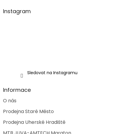
p
a
Instagram
t
í
Sledovat na Instagramu
Informace
O nás
Prodejna Staré Město
Prodejna Uherské Hradiště
MTB JUVA-AMTECH Maraton