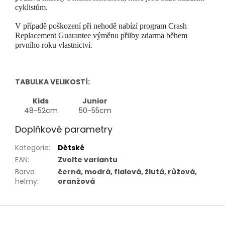
cyklistům.
V případě poškození při nehodě nabízí program Crash
Replacement Guarantee výměnu přilby zdarma během
prvního roku vlastnictví.
TABULKA VELIKOSTÍ:
Kids
Junior
48-52cm
50-55cm
Doplňkové parametry
Kategorie
:
Dětské
EAN
:
Zvolte variantu
Barva
černá, modrá, fialová, žlutá, růžová,
helmy
:
oranžová
Z
á