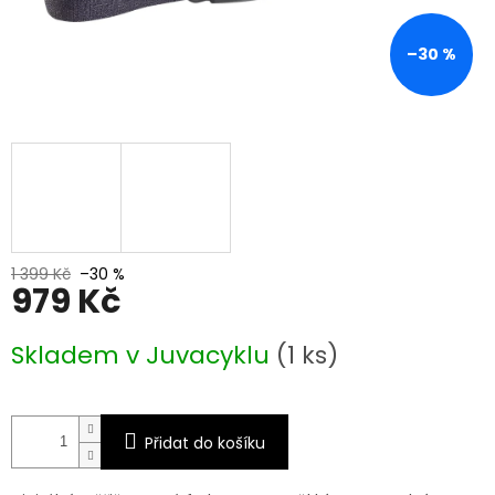
–30 %
1 399 Kč
–30 %
979 Kč
Měrná
Skladem v Juvacyklu
(1 ks)
cena:
Přidat do košíku