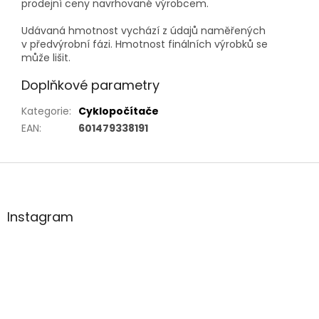
prodejní ceny navrhované výrobcem.
Udávaná hmotnost vychází z údajů naměřených
v předvýrobní fázi. Hmotnost finálních výrobků se
může lišit.
Doplňkové parametry
Kategorie
:
Cyklopočítače
EAN
:
601479338191
Z
á
p
a
Instagram
t
í