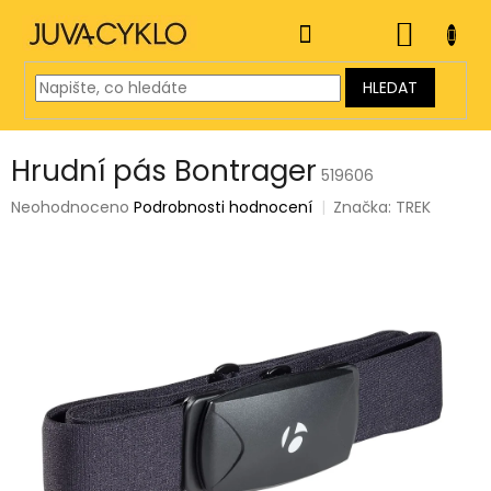
Přejít
na
NÁKUP
obsah
KOŠÍK
HLEDAT
Hrudní pás Bontrager
519606
Průměrné
Neohodnoceno
Podrobnosti hodnocení
Značka:
TREK
hodnocení
produktu
je
0,0
z
5
hvězdiček.