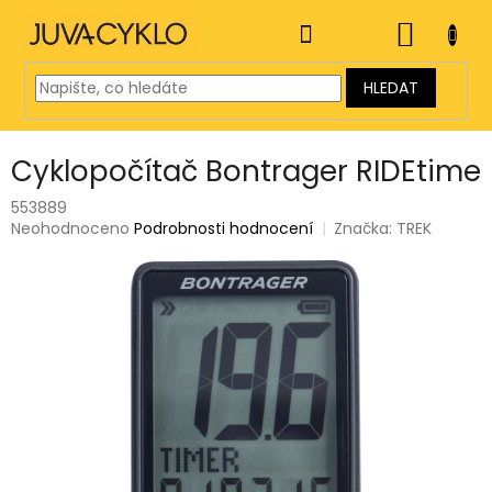
Přejít
na
NÁKUP
obsah
KOŠÍK
HLEDAT
Cyklopočítač Bontrager RIDEtime
553889
Průměrné
Neohodnoceno
Podrobnosti hodnocení
Značka:
TREK
hodnocení
produktu
je
0,0
z
5
hvězdiček.