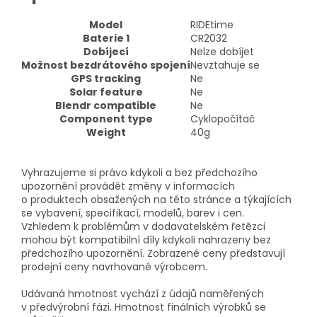
Model
RIDEtime
Baterie 1
CR2032
Dobíjecí
Nelze dobíjet
Možnost bezdrátového spojení
Nevztahuje se
GPS tracking
Ne
Solar feature
Ne
Blendr compatible
Ne
Component type
Cyklopočítač
Weight
40g
Vyhrazujeme si právo kdykoli a bez předchozího
upozornění provádět změny v informacích
o produktech obsažených na této stránce a týkajících
se vybavení, specifikací, modelů, barev i cen.
Vzhledem k problémům v dodavatelském řetězci
mohou být kompatibilní díly kdykoli nahrazeny bez
předchozího upozornění. Zobrazené ceny představují
prodejní ceny navrhované výrobcem.
Udávaná hmotnost vychází z údajů naměřených
v předvýrobní fázi. Hmotnost finálních výrobků se