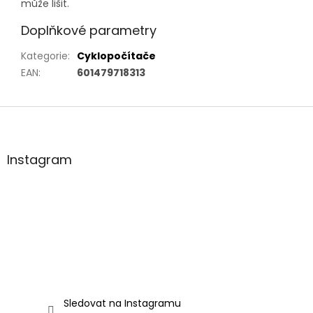
může lišit.
Doplňkové parametry
Kategorie
:
Cyklopočítače
EAN
:
601479718313
Z
á
p
a
Instagram
t
í
Sledovat na Instagramu