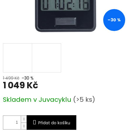
–30 %
1 499 Kč
–30 %
1 049 Kč
Měrná
Skladem v Juvacyklu
(>5 ks)
cena:
Přidat do košíku