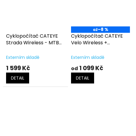
–8 %
až
Cyklopočítač CATEYE
Cyklopočítač CATEYE
Strada Wireless - MTB
Velo Wireless +
(RD310W)
(VT235W)
Externím skladě
Externím skladě
1 599 Kč
1 099 Kč
od
DETAIL
DETAIL