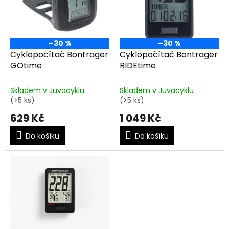
t
s
ů
p
r
o
–30 %
–30 %
d
Cyklopočítač Bontrager
Cyklopočítač Bontrager
u
GOtime
RIDEtime
k
t
Skladem v Juvacyklu
Skladem v Juvacyklu
ů
(>5 ks)
(>5 ks)
629 Kč
1 049 Kč
Do košíku
Do košíku