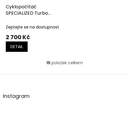
Cyklopočítač
SPECIALIZED Turbo
Connect Display (TCD)
Zeptejte se na dostupnost
2 700 Kč
DETAIL
15
položek celkem
O
v
l
Z
á
á
d
p
a
a
Instagram
c
t
í
í
p
r
v
k