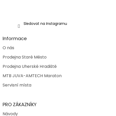
y
v
ý
p
i
Sledovat na Instagramu
s
u
Informace
O nás
Prodejna Staré Město
Prodejna Uherské Hradiště
MTB JUVA-AMTECH Maraton
Servisní místa
PRO ZÁKAZNÍKY
Návody