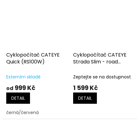
Cyklopočítač CATEYE
Cyklopočítač CATEYE
Quick (RS100W)
Strada Slim - road
(RD310W)
Externím skladě
Zeptejte se na dostupnost
999 Kč
1 599 Kč
od
DETAIL
DETAIL
černá/červená