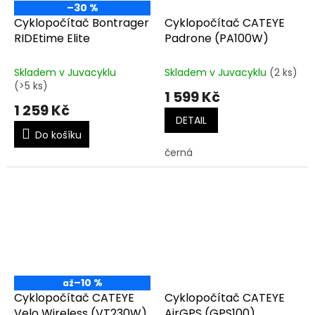
–30 %
Cyklopočítač Bontrager
Cyklopočítač CATEYE
RIDEtime Elite
Padrone (PA100W)
Skladem v Juvacyklu
Skladem v Juvacyklu
(2 ks)
(>5 ks)
1 599 Kč
1 259 Kč
DETAIL
Do košíku
černá
–10 %
až
Cyklopočítač CATEYE
Cyklopočítač CATEYE
Velo Wireless (VT230W)
AirGPS (GPS100)