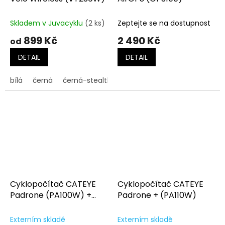
Skladem v Juvacyklu
(2 ks)
Zeptejte se na dostupnost
899 Kč
2 490 Kč
od
DETAIL
DETAIL
bílá
černá
černá-stealth
Cyklopočítač CATEYE
Cyklopočítač CATEYE
Padrone (PA100W) +
Padrone + (PA110W)
OF100
Externím skladě
Externím skladě