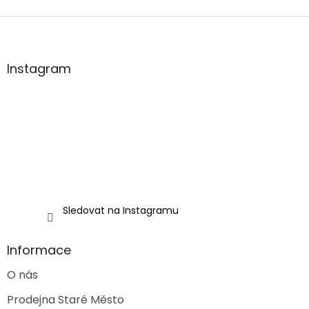
Z
á
p
a
Instagram
t
í
Sledovat na Instagramu
Informace
O nás
Prodejna Staré Město