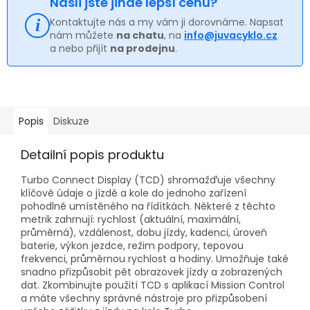
Našli jste jinde lepší cenu?
Kontaktujte nás a my vám ji dorovnáme. Napsat
nám můžete
na chatu
, na
info@juvacyklo.cz
a nebo přijít
na prodejnu
.
Popis
Diskuze
Detailní popis produktu
Turbo Connect Display (TCD) shromažďuje všechny
klíčové údaje o jízdě a kole do jednoho zařízení
pohodlně umístěného na řídítkách. Některé z těchto
metrik zahrnují: rychlost (aktuální, maximální,
průměrná), vzdálenost, dobu jízdy, kadenci, úroveň
baterie, výkon jezdce, režim podpory, tepovou
frekvenci, průměrnou rychlost a hodiny. Umožňuje také
snadno přizpůsobit pět obrazovek jízdy a zobrazených
dat. Zkombinujte použití TCD s aplikací Mission Control
a máte všechny správné nástroje pro přizpůsobení