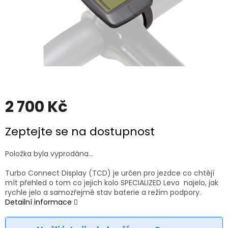
2 700 Kč
Měrná
Zeptejte se na dostupnost
cena:
Položka byla vyprodána…
Turbo Connect Display (TCD) je určen pro jezdce co chtějí
mít přehled o tom co jejich kolo SPECIALIZED Levo najelo, jak
rychle jelo a samozřejmě stav baterie a režim podpory.
Detailní informace