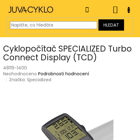
Přejít
na
NÁKUP
obsah
KOŠÍK
HLEDAT
Cyklopočítač SPECIALIZED Turbo
Connect Display (TCD)
48119-1400
Průměrné
Neohodnoceno
Podrobnosti hodnocení
hodnocení
Značka:
Specialized
produktu
je
0,0
z
5
hvězdiček.