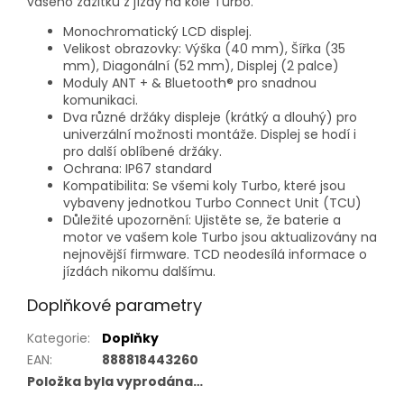
vašeho zážitku z jízdy na kole Turbo.
Monochromatický LCD displej.
Velikost obrazovky: Výška (40 mm), Šířka (35
mm), Diagonální (52 mm), Displej (2 palce)
Moduly ANT + & Bluetooth® pro snadnou
komunikaci.
Dva různé držáky displeje (krátký a dlouhý) pro
univerzální možnosti montáže. Displej se hodí i
pro další oblíbené držáky.
Ochrana: IP67 standard
Kompatibilita: Se všemi koly Turbo, které jsou
vybaveny jednotkou Turbo Connect Unit (TCU)
Důležité upozornění: Ujistěte se, že baterie a
motor ve vašem kole Turbo jsou aktualizovány na
nejnovější firmware. TCD neodesílá informace o
jízdách nikomu dalšímu.
Doplňkové parametry
Kategorie
:
Doplňky
EAN
:
888818443260
Položka byla vyprodána…