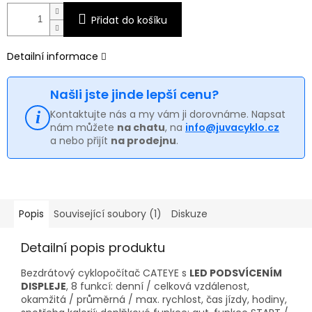
Přidat do košíku
Detailní informace
Našli jste jinde lepší cenu?
Kontaktujte nás a my vám ji dorovnáme. Napsat
nám můžete
na chatu
, na
info@juvacyklo.cz
a nebo přijít
na prodejnu
.
Popis
Související soubory (1)
Diskuze
Detailní popis produktu
Bezdrátový cyklopočítač CATEYE s
LED PODSVÍCENÍM
DISPLEJE
, 8 funkcí: denní / celková vzdálenost,
okamžitá / průměrná / max. rychlost, čas jízdy, hodiny,