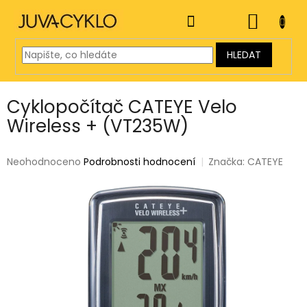
Přejít
na
NÁKUP
obsah
KOŠÍK
HLEDAT
Cyklopočítač CATEYE Velo
Wireless + (VT235W)
Průměrné
Neohodnoceno
Podrobnosti hodnocení
Značka:
CATEYE
hodnocení
produktu
je
0,0
z
5
hvězdiček.