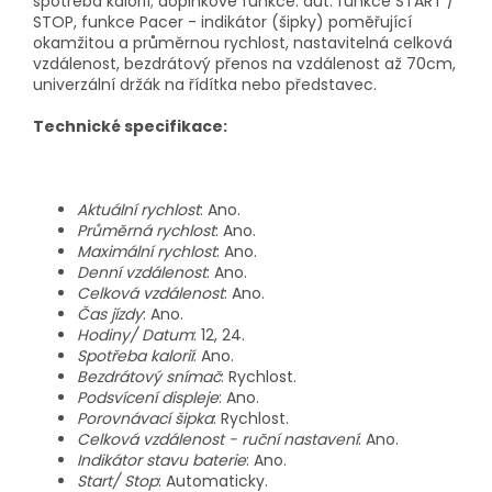
spotřeba kalorií; doplňkové funkce: aut. funkce START /
STOP, funkce Pacer - indikátor (šipky) poměřující
okamžitou a průměrnou rychlost, nastavitelná celková
vzdálenost, bezdrátový přenos na vzdálenost až 70cm,
univerzální držák na řídítka nebo představec.
Technické specifikace:
Aktuální rychlost
: Ano.
Průměrná rychlost
: Ano.
Maximální rychlost
: Ano.
Denní vzdálenost
: Ano.
Celková vzdálenost
: Ano.
Čas jízdy
: Ano.
Hodiny/ Datum
: 12, 24.
Spotřeba kalorií
: Ano.
Bezdrátový snímač
: Rychlost.
Podsvícení displeje
: Ano.
Porovnávací šipka
: Rychlost.
Celková vzdálenost - ruční nastavení
: Ano.
Indikátor stavu baterie
: Ano.
Start/ Stop
: Automaticky.