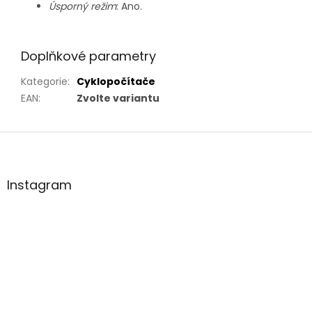
Úsporný režim
: Ano.
Doplňkové parametry
Kategorie
:
Cyklopočítače
EAN
:
Zvolte variantu
Z
á
p
a
Instagram
t
í