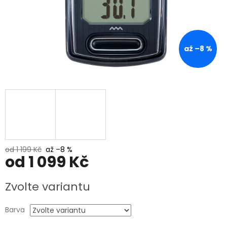
až –8 %
od 1 199 Kč
až –8 %
od
1 099 Kč
Měrná
Zvolte variantu
cena:
Barva