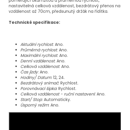
poměřující okamžitou a průměrnou rychlost,
nastavitelná celková vzdálenost, bezdrátový přenos na
vzdálenost až 70cm, předsunutý držák na řídítka.
Technické specifikace:
Aktuální rychlost
: Ano.
Průměrná rychlost
: Ano.
Maximální rychlost
: Ano.
Denní vzdálenost
: Ano.
Celková vzdálenost
: Ano.
Čas jízdy
: Ano.
Hodiny/ Datum
: 12, 24.
Bezdrátový snímač
: Rychlost.
Porovnávací šipka
: Rychlost.
Celková vzdálenost - ruční nastavení
: Ano.
Start/ Stop
: Automaticky.
Úsporný režim
: Ano.