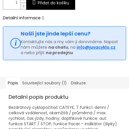
Přidat do košíku
Detailní informace
Našli jste jinde lepší cenu?
Kontaktujte nás a my vám ji dorovnáme. Napsat
nám můžete
na chatu
, na
info@juvacyklo.cz
a nebo přijít
na prodejnu
.
Popis
Související soubory (1)
Diskuze
Detailní popis produktu
Bezdrátový cyklopočítač CATEYE, 7 funkcí: denní /
celková vzdálenost, okamžitá / průměrná / max.
rychlost, čas jízdy, hodiny; doplňkové funkce: aut.
funkce START / STOP, funkce Pacer - indikátor (šipky)