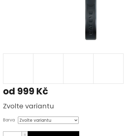
od
999 Kč
Měrná
Zvolte variantu
cena:
Barva