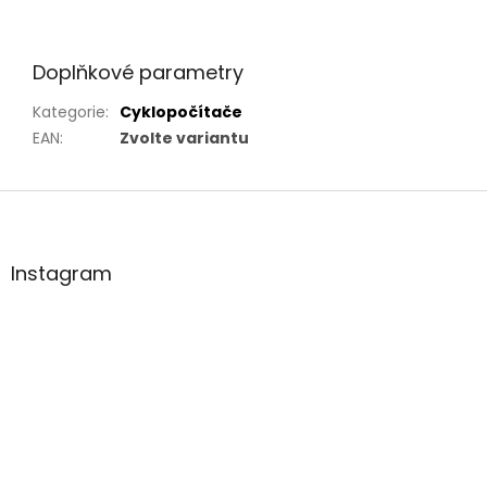
Doplňkové parametry
Kategorie
:
Cyklopočítače
EAN
:
Zvolte variantu
Z
á
p
a
Instagram
t
í