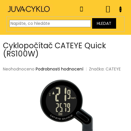
Přejít
na
NÁKUP
obsah
KOŠÍK
HLEDAT
Cyklopočítač CATEYE Quick
(RS100W)
Průměrné
Neohodnoceno
Podrobnosti hodnocení
Značka:
CATEYE
hodnocení
produktu
je
0,0
z
5
hvězdiček.