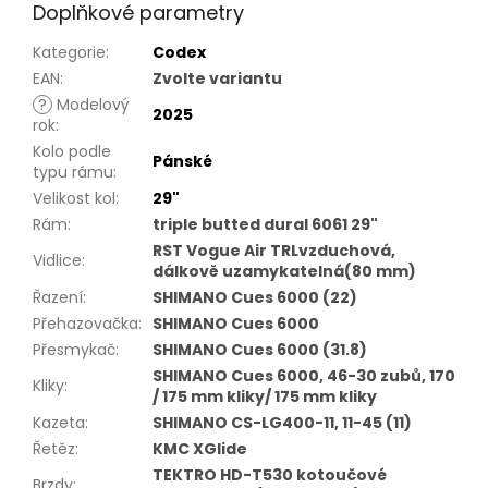
Doplňkové parametry
Kategorie
:
Codex
EAN
:
Zvolte variantu
?
Modelový
2025
rok
:
Kolo podle
Pánské
typu rámu
:
Velikost kol
:
29"
Rám
:
triple butted dural 6061 29"
RST Vogue Air TRLvzduchová,
Vidlice
:
dálkově uzamykatelná(80 mm)
Řazení
:
SHIMANO Cues 6000 (22)
Přehazovačka
:
SHIMANO Cues 6000
Přesmykač
:
SHIMANO Cues 6000 (31.8)
SHIMANO Cues 6000, 46-30 zubů, 170
Kliky
:
/ 175 mm kliky/ 175 mm kliky
Kazeta
:
SHIMANO CS-LG400-11, 11-45 (11)
Řetěz
:
KMC XGlide
TEKTRO HD-T530 kotoučové
Brzdy
: