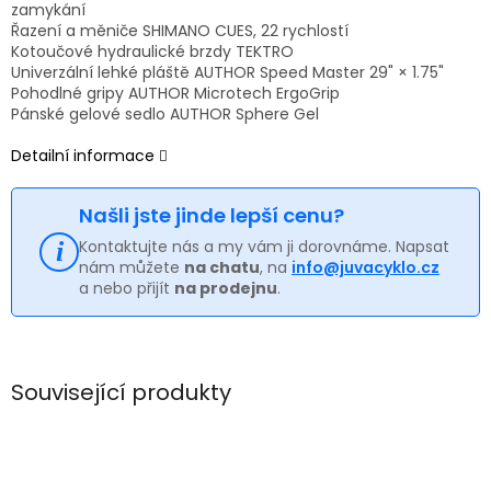
zamykání
Řazení a měniče SHIMANO CUES, 22 rychlostí
Kotoučové hydraulické brzdy TEKTRO
Univerzální lehké pláště AUTHOR Speed Master 29" × 1.75"
Pohodlné gripy AUTHOR Microtech ErgoGrip
Pánské gelové sedlo AUTHOR Sphere Gel
Detailní informace
Našli jste jinde lepší cenu?
Kontaktujte nás a my vám ji dorovnáme. Napsat
nám můžete
na chatu
, na
info@juvacyklo.cz
a nebo přijít
na prodejnu
.
Související produkty