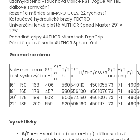
Uzamykatelná vzduchová vidlice RST Vogue Air TRL,
dálkové zamykání
Řazení a měniče SHIMANO CUES, 22 rychlostí
Kotoučové hydraulické brzdy TEKTRO
Univerzální lehké pláště AUTHOR Speed Master 29" ×
1.75"
Pohodlné gripy AUTHOR Microtech ErgoGrip
Pánské gelové sedlo AUTHOR Sphere Gel
Geometrie rámu
S/T
Veli-
min
max
S/T
T/T
T/T
S/T
H/T
c-
H/Tt
C/S
W/B
F/L
B
kost
výška
výška
c-t
h
a
ang.
ang.
c
16"
150
168
406
560
540
110
450
1055
73
71
490
6
18"
165
178
457
580
556
130
450
1076
73
71
490
6
20"
175
188
508
600
574
150
450
1097
73
71
490
6
22"
185
200
559
620
595
160
450
1117
73
71
490
6
Vysvětlivky
S/T c-t
- seat tube (center-top), délka sedlové
trubky od středu středového složení po její vrchol