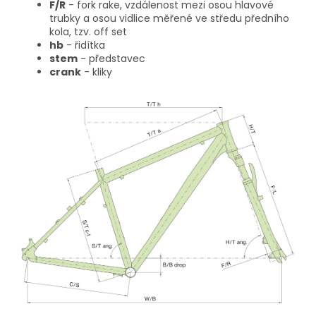
F/R
- fork rake, vzdálenost mezi osou hlavové
trubky a osou vidlice měřené ve středu předního
kola, tzv. off set
hb
- řidítka
stem
- představec
crank
- kliky