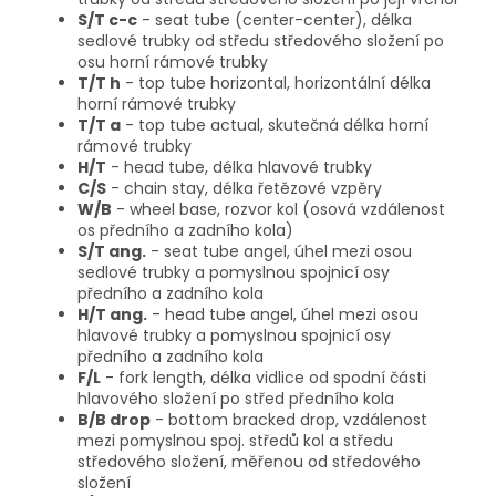
S/T c-c
- seat tube (center-center), délka
sedlové trubky od středu středového složení po
osu horní rámové trubky
T/T h
- top tube horizontal, horizontální délka
horní rámové trubky
T/T a
- top tube actual, skutečná délka horní
rámové trubky
H/T
- head tube, délka hlavové trubky
C/S
- chain stay, délka řetězové vzpěry
W/B
- wheel base, rozvor kol (osová vzdálenost
os předního a zadního kola)
S/T ang.
- seat tube angel, úhel mezi osou
sedlové trubky a pomyslnou spojnicí osy
předního a zadního kola
H/T ang.
- head tube angel, úhel mezi osou
hlavové trubky a pomyslnou spojnicí osy
předního a zadního kola
F/L
- fork length, délka vidlice od spodní části
hlavového složení po střed předního kola
B/B drop
- bottom bracked drop, vzdálenost
mezi pomyslnou spoj. středů kol a středu
středového složení, měřenou od středového
složení