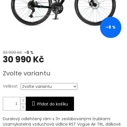
–8 %
33 990 Kč
–8 %
30 990 Kč
Měrná
Zvolte variantu
cena:
Velikost
Přidat do košíku
Duralový odlehčený rám s 3× zeslabovanými trubkami
Uzamykatelná vzduchová vidlice RST Vogue Air TRL, dálkové