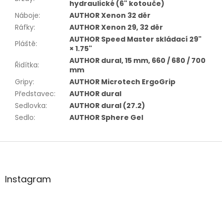
hydraulické (6" kotouče)
Náboje
:
AUTHOR Xenon 32 děr
Ráfky
:
AUTHOR Xenon 29, 32 děr
AUTHOR Speed Master skládací 29"
Pláště
:
× 1.75"
AUTHOR dural, 15 mm, 660 / 680 / 700
Řidítka
:
mm
Gripy
:
AUTHOR Microtech ErgoGrip
Představec
:
AUTHOR dural
Sedlovka
:
AUTHOR dural (27.2)
Sedlo
:
AUTHOR Sphere Gel
Z
á
p
a
Instagram
t
í