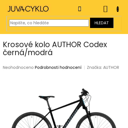
Přejít
na
NÁKUP
obsah
KOŠÍK
HLEDAT
Krosové kolo AUTHOR Codex
černá/modrá
Průměrné
Neohodnoceno
Podrobnosti hodnocení
Značka:
AUTHOR
hodnocení
produktu
je
0,0
z
5
hvězdiček.