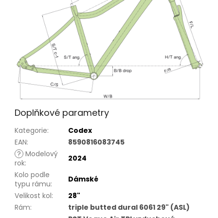
Doplňkové parametry
Kategorie
:
Codex
EAN
:
8590816083745
?
Modelový
2024
rok
:
Kolo podle
Dámské
typu rámu
:
Velikost kol
:
28"
Rám
:
triple butted dural 6061 29" (ASL)