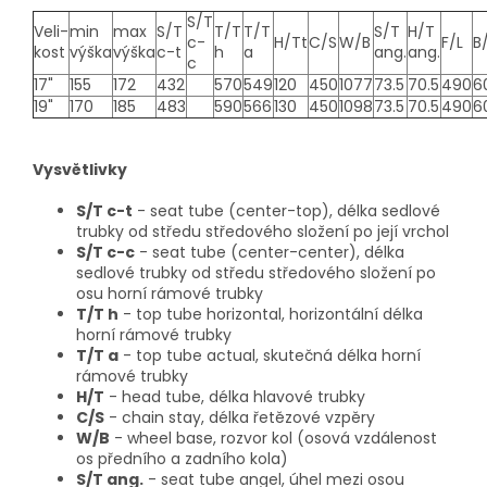
S/T
Veli-
min
max
S/T
T/T
T/T
S/T
H/T
c-
H/Tt
C/S
W/B
F/L
B
kost
výška
výška
c-t
h
a
ang.
ang.
c
17"
155
172
432
570
549
120
450
1077
73.5
70.5
490
6
19"
170
185
483
590
566
130
450
1098
73.5
70.5
490
6
Vysvětlivky
S/T c-t
- seat tube (center-top), délka sedlové
trubky od středu středového složení po její vrchol
S/T c-c
- seat tube (center-center), délka
sedlové trubky od středu středového složení po
osu horní rámové trubky
T/T h
- top tube horizontal, horizontální délka
horní rámové trubky
T/T a
- top tube actual, skutečná délka horní
rámové trubky
H/T
- head tube, délka hlavové trubky
C/S
- chain stay, délka řetězové vzpěry
W/B
- wheel base, rozvor kol (osová vzdálenost
os předního a zadního kola)
S/T ang.
- seat tube angel, úhel mezi osou