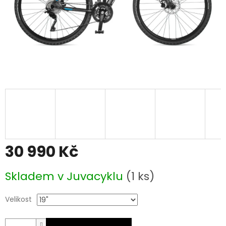
30 990 Kč
Měrná
Skladem v Juvacyklu
(1 ks)
cena:
Velikost