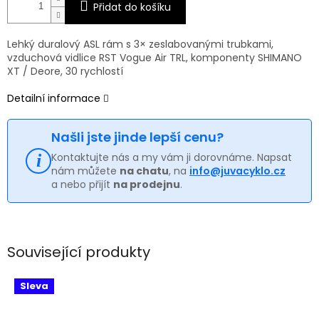
Přidat do košíku
Lehký duralový ASL rám s 3× zeslabovanými trubkami,
vzduchová vidlice RST Vogue Air TRL, komponenty SHIMANO
XT / Deore, 30 rychlostí
Detailní informace
Našli jste jinde lepší cenu?
Kontaktujte nás a my vám ji dorovnáme. Napsat
nám můžete
na chatu
, na
info@juvacyklo.cz
a nebo přijít
na prodejnu
.
Související produkty
Sleva