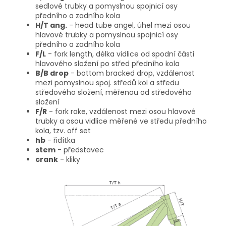
sedlové trubky a pomyslnou spojnicí osy
předního a zadního kola
H/T ang.
- head tube angel, úhel mezi osou
hlavové trubky a pomyslnou spojnicí osy
předního a zadního kola
F/L
- fork length, délka vidlice od spodní části
hlavového složení po střed předního kola
B/B drop
- bottom bracked drop, vzdálenost
mezi pomyslnou spoj. středů kol a středu
středového složení, měřenou od středového
složení
F/R
- fork rake, vzdálenost mezi osou hlavové
trubky a osou vidlice měřené ve středu předního
kola, tzv. off set
hb
- řidítka
stem
- představec
crank
- kliky