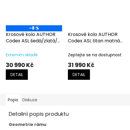
–8 %
Krosové kolo AUTHOR
Krosové kolo AUTHOR
Codex ASL šedá/zlatá/
Codex ASL titan matná-
černá
černá
Externím skladě
Zeptejte se na dostupnost
30 990 Kč
31 990 Kč
DETAIL
DETAIL
Popis
Diskuze
Detailní popis produktu
Geometrie rámu