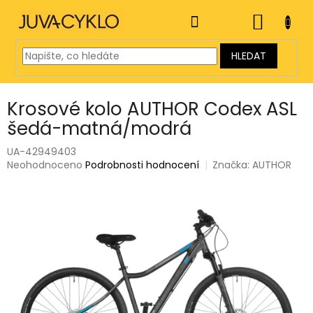
Přejít
na
NÁKUP
obsah
KOŠÍK
HLEDAT
Krosové kolo AUTHOR Codex ASL
šedá-matná/modrá
UA-42949403
Průměrné
Neohodnoceno
Podrobnosti hodnocení
Značka:
AUTHOR
hodnocení
produktu
je
0,0
z
5
hvězdiček.