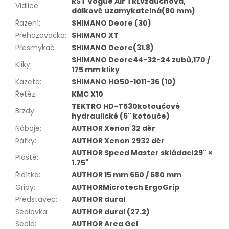
RST Vogue Air TRLvzduchová,
Vidlice
:
dálkově uzamykatelná(80 mm)
Řazení
:
SHIMANO Deore (30)
Přehazovačka
:
SHIMANO XT
Přesmykač
:
SHIMANO Deore(31.8)
SHIMANO Deore44-32-24 zubů,170 /
Kliky
:
175 mm kliky
Kazeta
:
SHIMANO HG50-1011-36 (10)
Řetěz
:
KMC X10
TEKTRO HD-T530kotoučové
Brzdy
:
hydraulické (6" kotouče)
Náboje
:
AUTHOR Xenon 32 děr
Ráfky
:
AUTHOR Xenon 2932 děr
AUTHOR Speed Master skládací29" ×
Pláště
:
1.75"
Řidítka
:
AUTHOR 15 mm 660 / 680 mm
Gripy
:
AUTHORMicrotech ErgoGrip
Představec
:
AUTHOR dural
Sedlovka
:
AUTHOR dural (27.2)
Sedlo
:
AUTHOR Area Gel