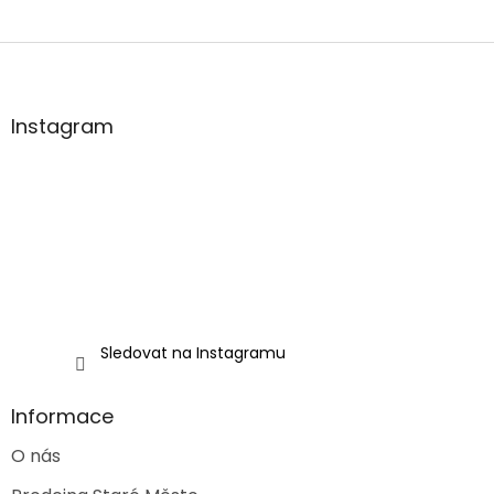
Z
á
p
a
Instagram
t
í
Sledovat na Instagramu
Informace
O nás