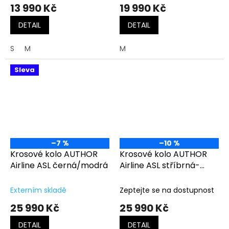
13 990 Kč
19 990 Kč
DETAIL
DETAIL
S
M
M
Sleva
–7 %
–10 %
Krosové kolo AUTHOR
Krosové kolo AUTHOR
Airline ASL černá/modrá
Airline ASL stříbrná-
matná/zelená
Externím skladě
Zeptejte se na dostupnost
25 990 Kč
25 990 Kč
DETAIL
DETAIL