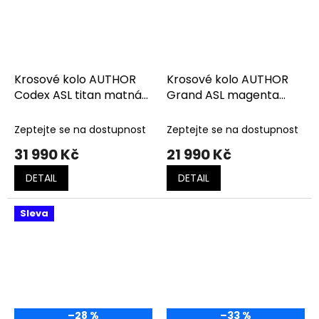
Krosové kolo AUTHOR
Krosové kolo AUTHOR
Codex ASL titan matná-
Grand ASL magenta
černá
matná-černá
Zeptejte se na dostupnost
Zeptejte se na dostupnost
31 990 Kč
21 990 Kč
DETAIL
DETAIL
Sleva
–28 %
–33 %