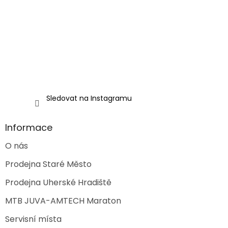
t
v
í
k
y
v
ý
p
i
s
u
Sledovat na Instagramu
Informace
O nás
Prodejna Staré Město
Prodejna Uherské Hradiště
MTB JUVA-AMTECH Maraton
Servisní místa