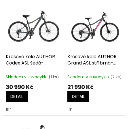
o
V
d
ý
u
p
k
i
t
s
ů
p
r
o
d
Krosové kolo AUTHOR
Krosové kolo AUTHOR
u
Codex ASL šedá-
Grand ASL stříbrná-
k
matná/modrá
růžová
t
Skladem v Juvacyklu
(1 ks)
Skladem v Juvacyklu
(2 ks)
ů
30 990 Kč
21 990 Kč
DETAIL
DETAIL
19"
19"