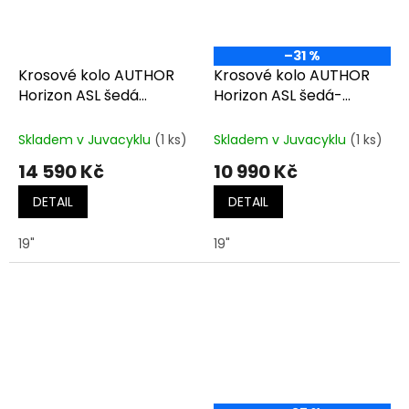
–31 %
Krosové kolo AUTHOR
Krosové kolo AUTHOR
Horizon ASL šedá
Horizon ASL šedá-
matná-černá-zlatá
matná/růžová
Skladem v Juvacyklu
(1 ks)
Skladem v Juvacyklu
(1 ks)
14 590 Kč
10 990 Kč
DETAIL
DETAIL
19"
19"