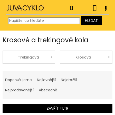
Přejít
na
NÁKUP
obsah
KOŠÍK
HLEDAT
Krosové a trekingové kola
Trekingová
Krosová
Ř
a
Doporučujeme
Nejlevnější
Nejdražší
z
e
Nejprodávanější
Abecedně
n
í
p
ZAVŘÍT FILTR
r