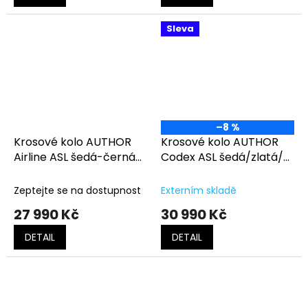
Sleva
–8 %
Krosové kolo AUTHOR
Krosové kolo AUTHOR
Airline ASL šedá-černá-
Codex ASL šedá/zlatá/
zlatá
černá
Zeptejte se na dostupnost
Externím skladě
27 990 Kč
30 990 Kč
DETAIL
DETAIL