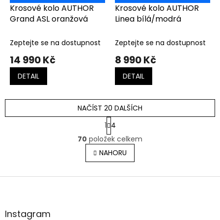
Krosové kolo AUTHOR
Krosové kolo AUTHOR
Grand ASL oranžová
Linea bílá/modrá
Zeptejte se na dostupnost
Zeptejte se na dostupnost
14 990 Kč
8 990 Kč
DETAIL
DETAIL
NAČÍST 20 DALŠÍCH
S
1
4
t
O
r
70
položek celkem
v
á
l
NAHORU
n
á
k
o
d
v
Z
a
á
c
á
n
í
p
í
p
a
Instagram
r