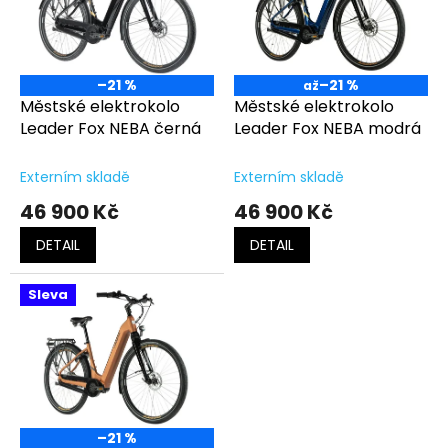
t
s
ů
p
r
o
–21 %
–21 %
až
d
Městské elektrokolo
Městské elektrokolo
u
Leader Fox NEBA černá
Leader Fox NEBA modrá
k
t
Externím skladě
Externím skladě
ů
46 900 Kč
46 900 Kč
DETAIL
DETAIL
Sleva
–21 %