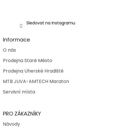
v
ý
p
i
Sledovat na Instagramu
s
u
Informace
O nás
Prodejna Staré Město
Prodejna Uherské Hradiště
MTB JUVA-AMTECH Maraton
Servisní místa
PRO ZÁKAZNÍKY
Návody