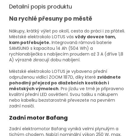
Detailní popis produktu
Na rychlé přesuny po městě
Nákupy, krátký výlet po okolí, cesta do práci i za přáteli.
Městské elektrokolo LOTUS vás
vždy doveze tam,
kam potřebujete.
Integrovaná rámová baterie
SAMSUNG s kapacitou 14 Ah (504 Wh) a
rychlonabíječka s nabíjecím proudem až 3 A (dříve 1,8
A) výrazně zkracují dobu nabíjení.
Městské elektrokolo LOTUS je vybaveno přední
odpruženou vidlicí ZOOM 187D, díky které
zvládnete
pohodlný přejezd po dlažebních kostkách i
městských výmolech
. Pro jízdu ve tmě je připraveno
kvalitní přední LED osvětlení. Svou tašku s nákupem
nebo kabelku bezstarostně převezete na pevném
zadní nosiči.
Zadní motor Bafang
Zadní elektromotor Bafang vyniká velmi plynulým a
tichým chodem. Nabízí nominální výkon 250 W, max.