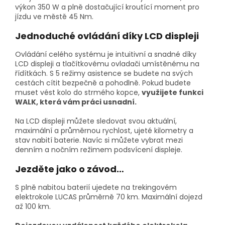
výkon 350 W a plně dostačující kroutící moment pro
jízdu ve městě 45 Nm.
Jednoduché ovládání díky LCD displeji
Ovládání celého systému je intuitivní a snadné díky
LCD displeji a tlačítkovému ovladači umístěnému na
řídítkách. S 5 režimy asistence se budete na svých
cestách cítit bezpečně a pohodlně. Pokud budete
muset vést kolo do strmého kopce,
využijete funkci
WALK, která vám práci usnadní.
Na LCD displeji můžete sledovat svou aktuální,
maximální a průměrnou rychlost, ujeté kilometry a
stav nabití baterie. Navíc si můžete vybrat mezi
denním a nočním režimem podsvícení displeje.
Jezděte jako o závod…
S plně nabitou baterií ujedete na trekingovém
elektrokole LUCAS průměrně 70 km. Maximální dojezd
až 100 km.