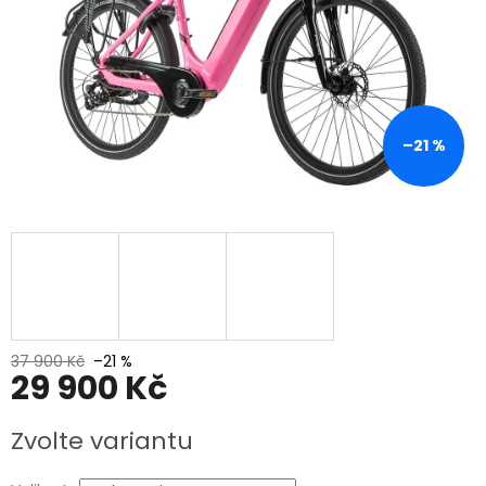
–21 %
37 900 Kč
–21 %
29 900 Kč
Měrná
Zvolte variantu
cena: