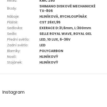
Řetěz
:
KMC Z50
SHIMANO DISKOVÉ MECHANICKÉ
Brzdy
:
TX-805
Náboje
:
HLINÍKOVÁ, RYCHLOUPÍNÁK
Pláště
:
CST 26X1,95
Sedlovka
:
EXERACE D:31,6mm, L:300mm
Sedlo
:
SELLE ROYAL WAVE, ROYAL GEL
Přední světlo
:
LED, 10 LUX, 6-36V
Zadní světlo
:
LED
Blarníky
:
POLYCARBON
Nosič
:
HLINÍKOVÝ
Stojánek
:
HLINÍKOVÝ
Z
á
p
a
Instagram
t
í