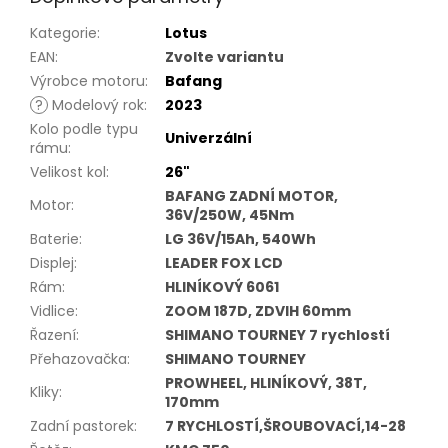
Kategorie
:
Lotus
EAN
:
Zvolte variantu
Výrobce motoru
:
Bafang
?
Modelový rok
:
2023
Kolo podle typu
Univerzální
rámu
:
Velikost kol
:
26"
BAFANG ZADNÍ MOTOR,
Motor
:
36V/250W, 45Nm
Baterie
:
LG 36V/15Ah, 540Wh
Displej
:
LEADER FOX LCD
Rám
:
HLINÍKOVÝ 6061
Vidlice
:
ZOOM 187D, ZDVIH 60mm
Řazení
:
SHIMANO TOURNEY 7 rychlostí
Přehazovačka
:
SHIMANO TOURNEY
PROWHEEL, HLINÍKOVÝ, 38T,
Kliky
:
170mm
Zadní pastorek
:
7 RYCHLOSTÍ,ŠROUBOVACÍ,14-28