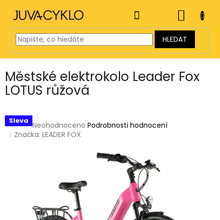
Přejít
na
NÁKUP
obsah
KOŠÍK
HLEDAT
Městské elektrokolo Leader Fox
LOTUS růžová
Sleva
Průměrné
Neohodnoceno
Podrobnosti hodnocení
hodnocení
Značka:
LEADER FOX
produktu
je
0,0
z
5
hvězdiček.