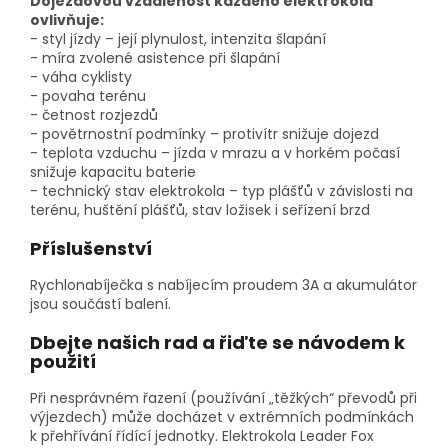
Dojezdovou vzdálenost každého elektrokola
ovlivňuje:
- styl jízdy – její plynulost, intenzita šlapání
- míra zvolené asistence při šlapání
- váha cyklisty
- povaha terénu
- četnost rozjezdů
- povětrnostní podmínky – protivítr snižuje dojezd
- teplota vzduchu – jízda v mrazu a v horkém počasí
snižuje kapacitu baterie
- technický stav elektrokola – typ plášťů v závislosti na
terénu, huštění plášťů, stav ložisek i seřízení brzd
Příslušenství
Rychlonabíječka s nabíjecím proudem 3A a akumulátor
jsou součástí balení.
Dbejte našich rad a řiďte se návodem k
použití
Při nesprávném řazení (používání „těžkých“ převodů při
výjezdech) může docházet v extrémních podmínkách
k přehřívání řídící jednotky. Elektrokola Leader Fox