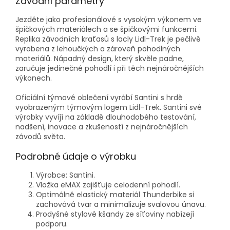
Závodní parametry
Jezděte jako profesionálové s vysokým výkonem ve
špičkových materiálech a se špičkovými funkcemi.
Replika závodních kraťasů s lacly Lidl-Trek je pečlivě
vyrobena z lehoučkých a zároveň pohodlných
materiálů. Nápadný design, který skvěle padne,
zaručuje jedinečné pohodlí i při těch nejnáročnějších
výkonech.
Oficiální týmové oblečení vyrábí Santini s hrdě
vyobrazeným týmovým logem Lidl-Trek. Santini své
výrobky vyvíjí na základě dlouhodobého testování,
nadšení, inovace a zkušeností z nejnáročnějších
závodů světa.
Podrobné údaje o výrobku
Výrobce: Santini.
Vložka eMAX zajišťuje celodenní pohodlí.
Optimálně elastický materiál Thunderbike si
zachovává tvar a minimalizuje svalovou únavu.
Prodyšné stylové kšandy ze síťoviny nabízejí
podporu.