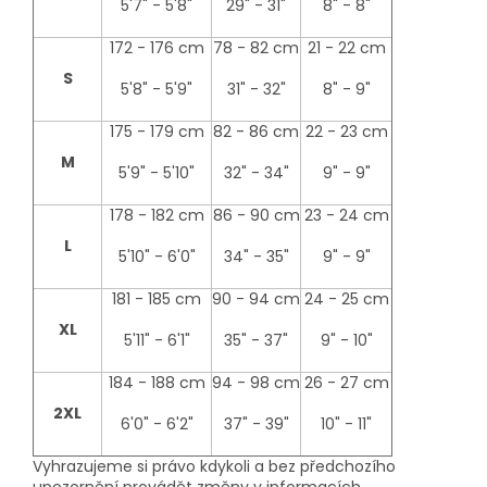
5'7" - 5'8"
29" - 31"
8" - 8"
172 - 176 cm
78 - 82 cm
21 - 22 cm
S
5'8" - 5'9"
31" - 32"
8" - 9"
175 - 179 cm
82 - 86 cm
22 - 23 cm
M
5'9" - 5'10"
32" - 34"
9" - 9"
178 - 182 cm
86 - 90 cm
23 - 24 cm
L
5'10" - 6'0"
34" - 35"
9" - 9"
181 - 185 cm
90 - 94 cm
24 - 25 cm
XL
5'11" - 6'1"
35" - 37"
9" - 10"
184 - 188 cm
94 - 98 cm
26 - 27 cm
2XL
6'0" - 6'2"
37" - 39"
10" - 11"
Vyhrazujeme si právo kdykoli a bez předchozího
upozornění provádět změny v informacích