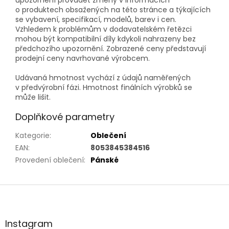
o produktech obsažených na této stránce a týkajících
se vybavení, specifikací, modelů, barev i cen.
Vzhledem k problémům v dodavatelském řetězci
mohou být kompatibilní díly kdykoli nahrazeny bez
předchozího upozornění. Zobrazené ceny představují
prodejní ceny navrhované výrobcem.
Udávaná hmotnost vychází z údajů naměřených
v předvýrobní fázi. Hmotnost finálních výrobků se
může lišit.
Doplňkové parametry
Kategorie
:
Oblečení
EAN
:
8053845384516
Provedení oblečení
:
Pánské
Z
á
p
a
Instagram