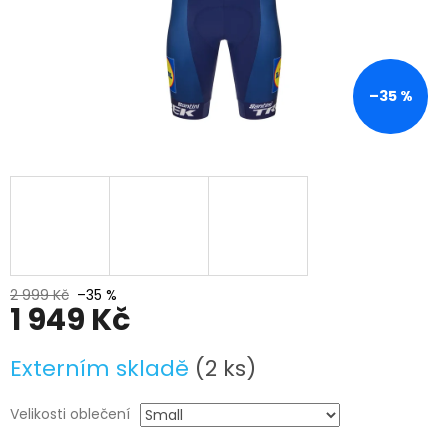
–35 %
2 999 Kč
–35 %
1 949 Kč
Měrná
Externím skladě
(2 ks)
cena:
Velikosti oblečení