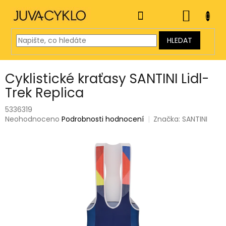
Přejít
na
NÁKUP
obsah
KOŠÍK
HLEDAT
Cyklistické kraťasy SANTINI Lidl-
Trek Replica
5336319
Průměrné
Neohodnoceno
Podrobnosti hodnocení
Značka:
SANTINI
hodnocení
produktu
je
0,0
z
5
hvězdiček.