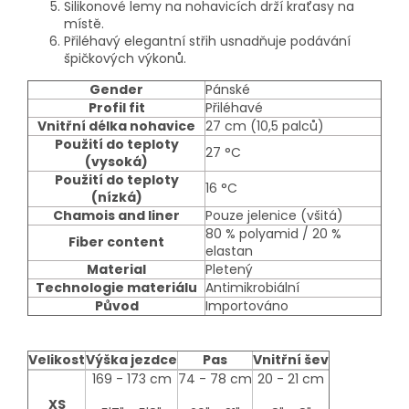
Silikonové lemy na nohavicích drží kraťasy na
místě.
Přiléhavý elegantní střih usnadňuje podávání
špičkových výkonů.
Gender
Pánské
Profil fit
Přiléhavé
Vnitřní délka nohavice
27 cm (10,5 palců)
Použití do teploty
27 °C
(vysoká)
Použití do teploty
16 °C
(nízká)
Chamois and liner
Pouze jelenice (všitá)
80 % polyamid / 20 %
Fiber content
elastan
Material
Pletený
Technologie materiálu
Antimikrobiální
Původ
Importováno
Velikost
Výška jezdce
Pas
Vnitřní šev
size-
169 - 173 cm
74 - 78 cm
20 - 21 cm
table
XS