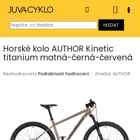
Přejít
na
NÁKUP
obsah
KOŠÍK
HLEDAT
Horské kolo AUTHOR Kinetic
titanium matná-černá-červená
Průměrné
Neohodnoceno
Podrobnosti hodnocení
Značka:
AUTHOR
hodnocení
produktu
je
0,0
z
5
hvězdiček.