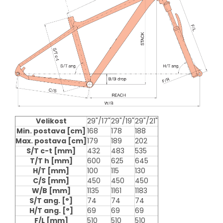
Velikost
29"/17"
29"/19"
29"/21"
Min. postava
[cm]
168
178
188
Max. postava
[cm]
179
189
202
S/T c-t
[mm]
432
483
535
T/T h
[mm]
600
625
645
H/T
[mm]
100
115
130
C/S
[mm]
450
450
450
W/B
[mm]
1135
1161
1183
S/T ang.
[°]
74
74
74
H/T ang.
[°]
69
69
69
F/L
[mm]
510
510
510