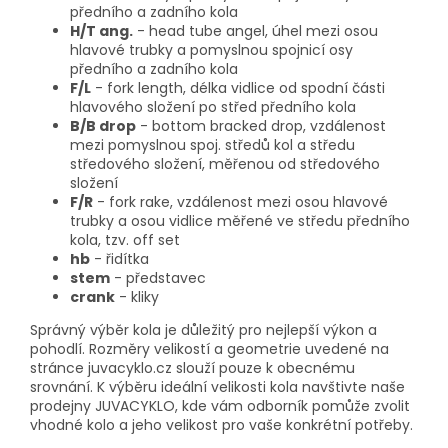
předního a zadního kola
H/T ang.
- head tube angel, úhel mezi osou
hlavové trubky a pomyslnou spojnicí osy
předního a zadního kola
F/L
- fork length, délka vidlice od spodní části
hlavového složení po střed předního kola
B/B drop
- bottom bracked drop, vzdálenost
mezi pomyslnou spoj. středů kol a středu
středového složení, měřenou od středového
složení
F/R
- fork rake, vzdálenost mezi osou hlavové
trubky a osou vidlice měřené ve středu předního
kola, tzv. off set
hb
- řidítka
stem
- představec
crank
- kliky
Správný výběr kola je důležitý pro nejlepší výkon a
pohodlí. Rozměry velikostí a geometrie uvedené na
stránce juvacyklo.cz slouží pouze k obecnému
srovnání. K výběru ideální velikosti kola navštivte naše
prodejny JUVACYKLO, kde vám odborník pomůže zvolit
vhodné kolo a jeho velikost pro vaše konkrétní potřeby.