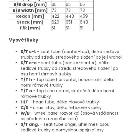
B/B drop
[mm]
65
65
65
B/B width
[mm]
73
73
73
Reach
[mm]
422
443
459
Stack
[mm]
620
651
648
F/R
[mm]
51
51
51
Vysvětlivky
S/T c-t
- seat tube (center-top), délka sedlové
trubky od středu středového složení po její vrchol
S/T c-c
- seat tube (center-center), délka
sedlové trubky od středu středového složení po
osu horní rámové trubky
T/T h
- top tube horizontal, horizontální délka
horní rámové trubky
T/T a
- top tube actual, skutečná délka horní
rámové trubky
H/T
- head tube, délka hlavové trubky
C/S
- chain stay, délka řetězové vzpěry
W/B
- wheel base, rozvor kol (osová vzdálenost
os předního a zadního kola)
S/T ang.
- seat tube angel, úhel mezi osou
sedlové trubky a pomyslnou spojnicí osy