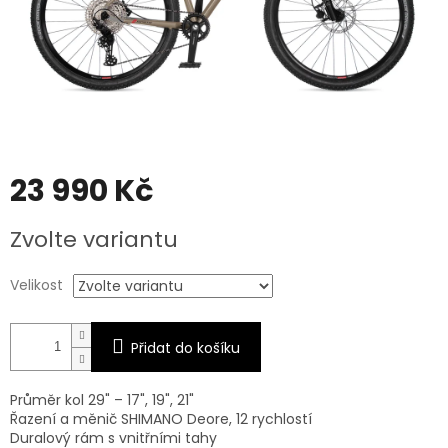
23 990 Kč
Měrná
Zvolte variantu
cena:
Velikost
Přidat do košíku
Průměr kol 29" – 17", 19", 21"
Řazení a měnič SHIMANO Deore, 12 rychlostí
Duralový rám s vnitřními tahy