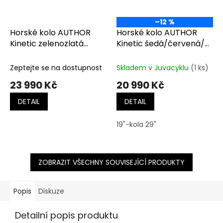
–12 %
Horské kolo AUTHOR
Horské kolo AUTHOR
Kinetic zelenozlatá
Kinetic šedá/červená/
matná-černá-limeta
černá
Zeptejte se na dostupnost
Skladem v Juvacyklu
(1 ks)
23 990 Kč
20 990 Kč
DETAIL
DETAIL
19"-kola 29"
ZOBRAZIT VŠECHNY SOUVISEJÍCÍ PRODUKTY
Popis
Diskuze
Detailní popis produktu