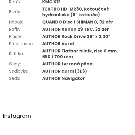
Řetěz
:
KMC X12
TEKTRO HD-M280, kotoučové
Brzdy
:
hydraulické (6" kotouče)
Náboje
:
QUANDO Disc / SHIMANO, 32 děr
Ráfky
:
AUTHOR Xenon 29 TRC, 32 děr
Pláště
:
AUTHOR Rock Drive 29" x 2.20"
Představec
:
AUTHOR dural
AUTHOR Flatbar hliník, rise 0 mm,
Řidítka
:
680 / 700 mm
Gripy
:
AUTHOR tvrzená pěna
Sedlovka
:
AUTHOR dural (31.6)
Sedlo
:
AUTHOR Navigator
Z
á
p
a
Instagram
t
í