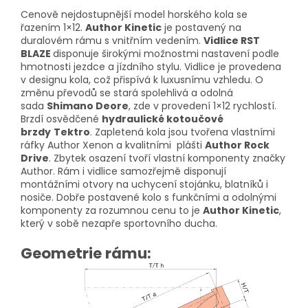
Cenově nejdostupnější model horského kola se
řazením 1×12.
Author Kinetic
je postavený na
duralovém rámu s vnitřním vedením.
Vidlice RST
BLAZE
disponuje širokými možnostmi nastavení podle
hmotnosti jezdce a jízdního stylu. Vidlice je provedena
v designu kola, což přispívá k luxusnímu vzhledu. O
změnu převodů se stará spolehlivá a odolná
sada
Shimano Deore
, zde v provedení 1×12 rychlostí.
Brzdí osvědčené
hydraulické kotoučové
brzdy
Tektro
. Zapletená kola jsou tvořena vlastními
ráfky Author Xenon a kvalitními plášti
Author Rock
Drive
. Zbytek osazení tvoří vlastní komponenty značky
Author. Rám i vidlice samozřejmě disponují
montážními otvory na uchycení stojánku, blatníků i
nosiče. Dobře postavené kolo s funkčními a odolnými
komponenty za rozumnou cenu to je
Author Kinetic
,
který v sobě nezapře sportovního ducha.
Geometrie rámu: