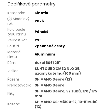
Doplňkové parametry
Kategorie
:
Kinetic
?
Modelový
2026
rok
:
Kolo podle
Pánské
typu rámu
:
Velikost kol
:
29"
Použití
:
Zpevněné cesty
Materiál
Aluminium
rámu
:
Rám
:
dural 6061 29"
SUNTOUR XCM32 NLO 29,
Vidlice
:
uzamykatelná (100 mm)
Řazení
:
SHIMANO Deore (12)
Přehazovačka
:
SHIMANO Deore
SHIMANO Deore, 32 zubů, 170 / 175
Kliky
:
mm
SHIMANO CS-M6100-12, 10-51 zubů
Kazeta
:
(12)