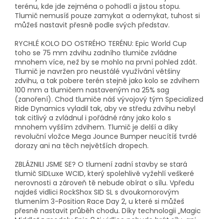
terénu, kde jde zejména o pohodlí a jistou stopu.
Tlumič nemusíš pouze zamykat a odemykat, tuhost si
můžeš nastavit přesně podle svých představ.
RYCHLÉ KOLO DO OSTRÉHO TERÉNU: Epic World Cup
toho se 75 mm zdvihu zadního tlumiče zvládne
mnohem více, než by se mohlo na první pohled zdát.
Tlumič je navržen pro neustálé využívání většiny
zdvihu, a tak pobere terén stejně jako kolo se zdvihem
100 mm a tlumičem nastaveným na 25% sag
(zanoření). Chod tlumiče náš vývojový tým Specialized
Ride Dynamics vyladil tak, aby ve středu zdvihu nebyl
tak citlivý a zvládnul i pořádné rány jako kolo s
mnohem vyšším zdvihem. Tlumič je delší a díky
revoluční vložce Mega Jounce Bumper neucítíš tvrdé
dorazy ani na těch největších dropech.
ZBLÁZNILI JSME SE? O tlumení zadní stavby se stará
tlumič SIDLuxe WCID, který spolehlivě vyžehlí veškeré
nerovnosti a zároveň tě nebude obírat o sílu. Vpředu
najdeš vidlici RockShox SID SL s dvoukomorovým
tlumením 3-Position Race Day 2, u které si můžeš
přesně nastavit průběh chodu. Díky technologii „Magic