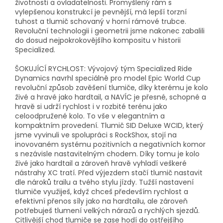
životnosti a ovladatelnosti. Promyšlený rám s
vylepšenou konstrukcí je pevnější, má lepší torzní
tuhost a tlumič schovaný v horní rámové trubce.
Revoluční technologii i geometrii jsme nakonec zabalili
do dosud nejpokrokovějšího kompositu v historii
Specialized.
ŠOKUJÍCÍ RYCHLOST: Vývojový tým Specialized Ride
Dynamics navrhl speciálně pro model Epic World Cup
revoluční způsob zavěšení tlumiče, díky kterému je kolo
živé a hravé jako hardtail, a NAVÍC je přesné, schopné a
hravě si udrží rychlost i v rozbité terénu jako
celoodpružené kolo. To vše v elegantním a
kompaktním provedení. Tlumič SID Deluxe WCID, který
jsme vyvinuli ve spolupráci s RockShox, stojí na
inovovaném systému pozitivních a negativních komor
s nezávisle nastavitelným chodem. Díky tomu je kolo
živé jako hardtail a zároveň hravě vyhladí veškeré
nástrahy XC tratí. Před výjezdem stačí tlumič nastavit
dle nároků trailu a tvého stylu jízdy. Tužší nastavení
tlumiče využiješ, když chceš především rychlost a
efektivní přenos síly jako na hardtailu, ale zároveň
potřebuješ tlumení velkých nárazů a rychlých sjezdů.
Citlivější chod tlumiče se zase hodí do ostřejšího