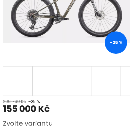
–25 %
206 790 Kč
–25 %
155 000 Kč
Měrná
Zvolte variantu
cena: