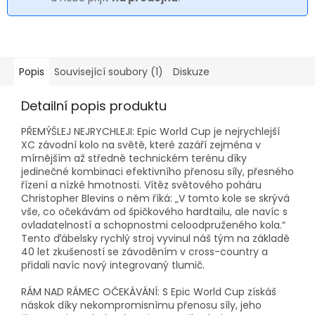
Popis
Související soubory (1)
Diskuze
Detailní popis produktu
PŘEMÝŠLEJ NEJRYCHLEJI: Epic World Cup je nejrychlejší
XC závodní kolo na světě, které zazáří zejména v
mírnějším až středně technickém terénu díky
jedinečné kombinaci efektivního přenosu síly, přesného
řízení a nízké hmotnosti. Vítěz světového poháru
Christopher Blevins o něm říká: „V tomto kole se skrývá
vše, co očekávám od špičkového hardtailu, ale navíc s
ovladatelností a schopnostmi celoodpruženého kola.“
Tento ďábelsky rychlý stroj vyvinul náš tým na základě
40 let zkušeností se závoděním v cross-country a
přidali navíc nový integrovaný tlumič.
RÁM NAD RÁMEC OČEKÁVÁNÍ: S Epic World Cup získáš
náskok díky nekompromisnímu přenosu síly, jeho