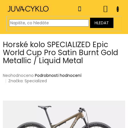
Přejít
na
NÁKUP
obsah
KOŠÍK
HLEDAT
Horské kolo SPECIALIZED Epic
World Cup Pro Satin Burnt Gold
Metallic / Liquid Metal
Průměrné
Neohodnoceno
Podrobnosti hodnocení
hodnocení
Značka:
Specialized
produktu
je
0,0
z
5
hvězdiček.