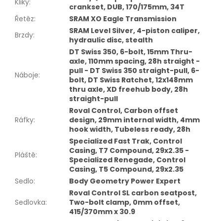
Kliky
:
crankset, DUB, 170/175mm, 34T
Řetěz
:
SRAM XO Eagle Transmission
SRAM Level Silver, 4-piston caliper,
Brzdy
:
hydraulic disc, stealth
DT Swiss 350, 6-bolt, 15mm Thru-
axle, 110mm spacing, 28h straight -
pull - DT Swiss 350 straight-pull, 6-
Náboje
:
bolt, DT Swiss Ratchet, 12x148mm
thru axle, XD freehub body, 28h
straight-pull
Roval Control, Carbon offset
Ráfky
:
design, 29mm internal width, 4mm
hook width, Tubeless ready, 28h
Specialized Fast Trak, Control
Casing, T7 Compound, 29x2.35 -
Pláště
:
Specialized Renegade, Control
Casing, T5 Compound, 29x2.35
Sedlo
:
Body Geometry Power Expert
Roval Control SL carbon seatpost,
Sedlovka
:
Two-bolt clamp, 0mm offset,
415/370mm x 30.9