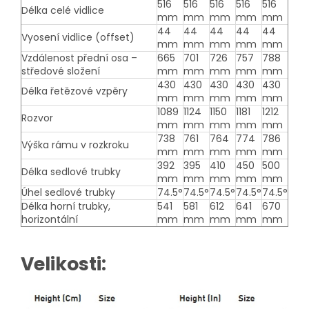
516
516
516
516
516
Délka celé vidlice
mm
mm
mm
mm
mm
44
44
44
44
44
Vyosení vidlice (offset)
mm
mm
mm
mm
mm
Vzdálenost přední osa –
665
701
726
757
788
středové složení
mm
mm
mm
mm
mm
430
430
430
430
430
Délka řetězové vzpěry
mm
mm
mm
mm
mm
1089
1124
1150
1181
1212
Rozvor
mm
mm
mm
mm
mm
738
761
764
774
786
Výška rámu v rozkroku
mm
mm
mm
mm
mm
392
395
410
450
500
Délka sedlové trubky
mm
mm
mm
mm
mm
Úhel sedlové trubky
74.5°
74.5°
74.5°
74.5°
74.5°
Délka horní trubky,
541
581
612
641
670
horizontální
mm
mm
mm
mm
mm
Velikosti: