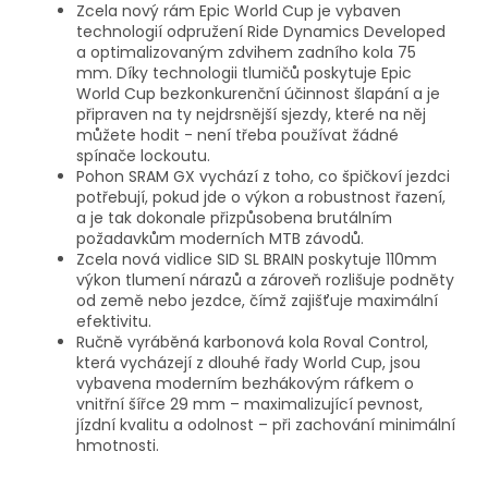
Zcela nový rám Epic World Cup je vybaven
technologií odpružení Ride Dynamics Developed
a optimalizovaným zdvihem zadního kola 75
mm. Díky technologii tlumičů poskytuje Epic
World Cup bezkonkurenční účinnost šlapání a je
připraven na ty nejdrsnější sjezdy, které na něj
můžete hodit - není třeba používat žádné
spínače lockoutu.
Pohon SRAM GX vychází z toho, co špičkoví jezdci
potřebují, pokud jde o výkon a robustnost řazení,
a je tak dokonale přizpůsobena brutálním
požadavkům moderních MTB závodů.
Zcela nová vidlice SID SL BRAIN poskytuje 110mm
výkon tlumení nárazů a zároveň rozlišuje podněty
od země nebo jezdce, čímž zajišťuje maximální
efektivitu.
Ručně vyráběná karbonová kola Roval Control,
která vycházejí z dlouhé řady World Cup, jsou
vybavena moderním bezhákovým ráfkem o
vnitřní šířce 29 mm – maximalizující pevnost,
jízdní kvalitu a odolnost – při zachování minimální
hmotnosti.