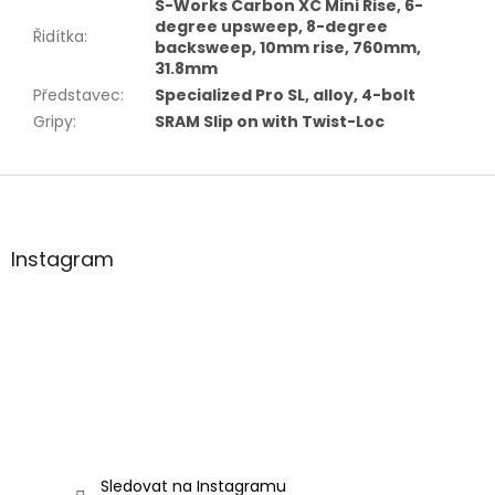
S-Works Carbon XC Mini Rise, 6-
degree upsweep, 8-degree
Řidítka
:
backsweep, 10mm rise, 760mm,
31.8mm
Představec
:
Specialized Pro SL, alloy, 4-bolt
Gripy
:
SRAM Slip on with Twist-Loc
Z
á
p
a
Instagram
t
í
Sledovat na Instagramu