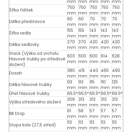
mm
mm
mm
mm
mm
750
750
750
750
750
Šířka řídítek
mm
mm
mm
mm
mm
60
60
70
70
70
Délka představce
mm
mm
mm
mm
mm
155
155
143
143
143
Šířka sedla
mm
mm
mm
mm
mm
370
370
420
420
420
Délka sedlovky
mm
mm
mm
mm
mm
Stack (Výška od vrcholu
603
600
600
614
628
hlavové trubky po středové
mm
mm
mm
mm
mm
složení)
380
415
440
465
490
Dosah
mm
mm
mm
mm
mm
93
93
95
110
125
Délka hlavové trubky
mm
mm
mm
mm
mm
Úhel hlavové trubky
66.5°
66.5°
66.5°
66.5°
66.5°
309
313
313
313
313
Výška středového složení
mm
mm
mm
mm
mm
61
58
57
57
57
BB Drop
mm
mm
mm
mm
mm
113
113
113
113
113
Stopa kola (27,5 střed)
mm
mm
mm
mm
mm