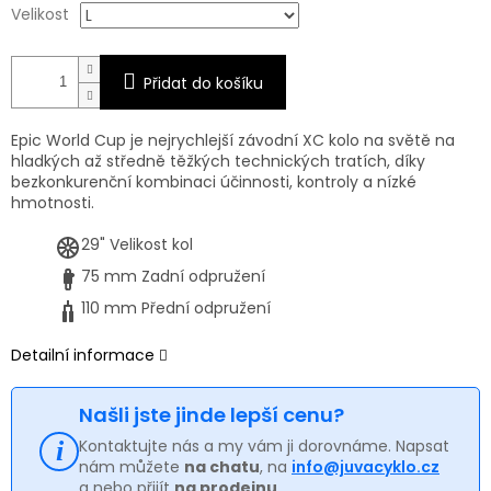
Velikost
Přidat do košíku
Epic World Cup je nejrychlejší závodní XC kolo na světě na
hladkých až středně těžkých technických tratích, díky
bezkonkurenční kombinaci účinnosti, kontroly a nízké
hmotnosti.
29"
Velikost kol
75 mm
Zadní odpružení
110 mm
Přední odpružení
Detailní informace
Našli jste jinde lepší cenu?
Kontaktujte nás a my vám ji dorovnáme. Napsat
nám můžete
na chatu
, na
info@juvacyklo.cz
a nebo přijít
na prodejnu
.