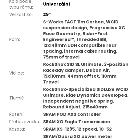
Kolo podle
Univerzální
typu rámu
:
Velikost kol
:
29"
S-Works FACT 11m Carbon, WCID
suspension design, Progressive XC
Race Geometry, Rider-First
Rám
:
Engineered™, threaded BB,
12x148mm UDH compatible rear
spacing, internal cable routing,
75mm of travel
RockShox SID SL Ultimate, 3-position
Raceday damper, Debon Air,
Vidlice
:
15x110mm, 44mm offset, 110mm
Travel
RockShox-Specialized SIDLuxe WCID
Ultimate, Ride Dynamics Developed,
Tlumič
:
Independent negative spring,
Rebound Adjust, 215x40mm
Řazení
:
SRAM POD AXS controller
Přehazovačka
:
SRAM XO Eagle Transmission
Kazeta
:
SRAM XS-1295, 12 speed, 10-52
SRAM/Quarq XO power meter