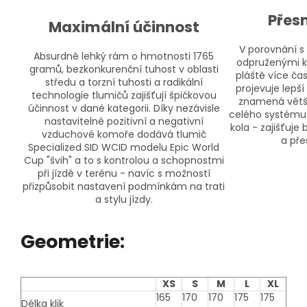
Přes
Maximální účinnost
V porovnání 
Absurdně lehký rám o hmotnosti 1765
odpruženými ko
gramů, bezkonkurenční tuhost v oblasti
pláště více ča
středu a torzní tuhosti a radikální
projevuje lepší
technologie tlumičů zajišťují špičkovou
znamená větší 
účinnost v dané kategorii. Díky nezávisle
celého systému 
nastavitelné pozitivní a negativní
kola - zajišťuj
vzduchové komoře dodává tlumič
a pře
Specialized SID WCID modelu Epic World
Cup "švih" a to s kontrolou a schopnostmi
při jízdě v terénu - navíc s možností
přizpůsobit nastavení podmínkám na trati
a stylu jízdy.
Geometrie:
XS
S
M
L
XL
165
170
170
175
175
Délka klik