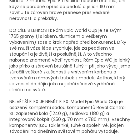
Middle“ z modelu Epic 8 ti vidlice nebude brát sílu, ani
když se pořádně opřeš do pedálů a jejích 110 mm
zdvihu tě zároveň hravě přenese přes veškeré
nerovnosti a překážky.
DO CÍLE S LEHKOSTÍ: Rám Epic World Cup je se svými
1765 gramy (i s lakem, tlumičem a veškerým
vybavením) zase o krok napřed před konkurencí. Díky
své muší váze lépe zrychluje, jde za pedálem ve
stoupání a je živější a poslušnější. A to všechno
nakonec znamená větší rychlost. Rám Epic WC je lehký
jako pírko a zároveň brutálně tuhý – při jeho vývoji jsme
zúročili veškeré zkušenosti s vrstvením karbonu a
tvarováním rámových trubek z modelu Aethos, který
se zapsal do dějin jako nejlehčí sériově vyráběná
silnička na světě.
NEJVĚTŠÍ FLEX JE NEMÍT FLEX: Model Epic World Cup je
osazený kompletní sadou komponentů Roval Control
SL: zapletená kola (1240 g), sedlovka (180 g) a
integrovaný kokpit (250 g, 70 mm x 780 mm). Všechny
komponenty jsou tak lehké, tuhé a spolehlivé, jak jen
závodění na dnešním světovém poháru vyžaduje.