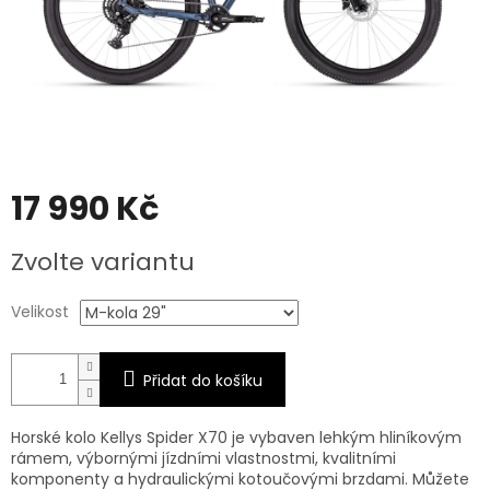
17 990 Kč
Měrná
Zvolte variantu
cena:
Velikost
Přidat do košíku
Horské kolo Kellys Spider X70 je vybaven l
ehkým hliníkovým
rámem, výbornými jízdními vlastnostmi, kvalitními
komponenty a hydraulickými kotoučovými brzdami
. Můžete