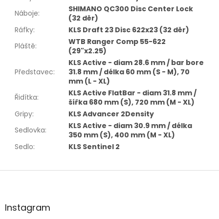
SHIMANO QC300 Disc Center Lock
Náboje
:
(32 děr)
Ráfky
:
KLS Draft 23 Disc 622x23 (32 děr)
WTB Ranger Comp 55-622
Pláště
:
(29"x2.25)
KLS Active - diam 28.6 mm / bar bore
Představec
:
31.8 mm / délka 60 mm (S - M), 70
mm (L - XL)
KLS Active FlatBar - diam 31.8 mm /
Řidítka
:
šířka 680 mm (S), 720 mm (M - XL)
Gripy
:
KLS Advancer 2Density
KLS Active - diam 30.9 mm / délka
Sedlovka
:
350 mm (S), 400 mm (M - XL)
Sedlo
:
KLS Sentinel 2
Z
á
p
a
Instagram
t