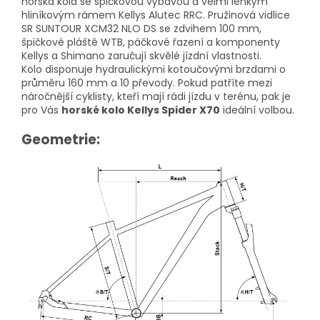
horská kola se špičkovou výbavou a velmi lehkým
hliníkovým rámem Kellys Alutec RRC. Pružinová vidlice
SR SUNTOUR XCM32 NLO DS se zdvihem 100 mm,
špičkové pláště WTB, páčkové řazení a komponenty
Kellys a Shimano zaručují skvělé jízdní vlastnosti.
Kolo disponuje hydraulickými kotoučovými brzdami o
průměru 160 mm a 10 převody. Pokud patříte mezi
náročnější cyklisty, kteří mají rádi jízdu v terénu, pak je
pro Vás
horské kolo Kellys Spider X70
ideální volbou.
Geometrie: