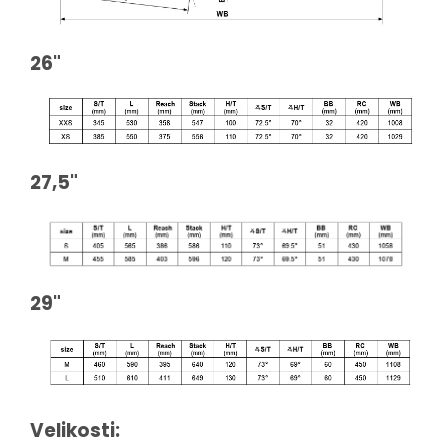
26"
27,5"
29"
Velikosti: