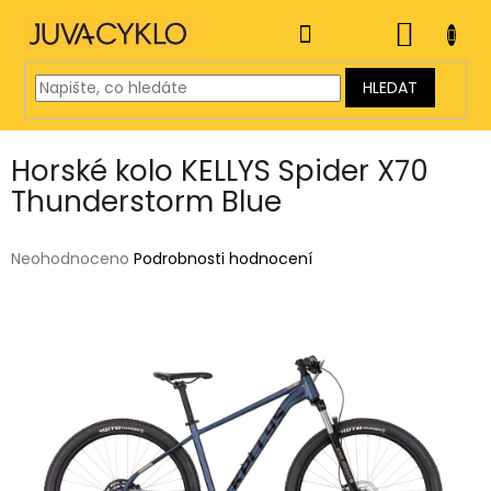
Přejít
na
NÁKUP
obsah
KOŠÍK
HLEDAT
Horské kolo KELLYS Spider X70
Thunderstorm Blue
Průměrné
Neohodnoceno
Podrobnosti hodnocení
hodnocení
produktu
je
0,0
z
5
hvězdiček.