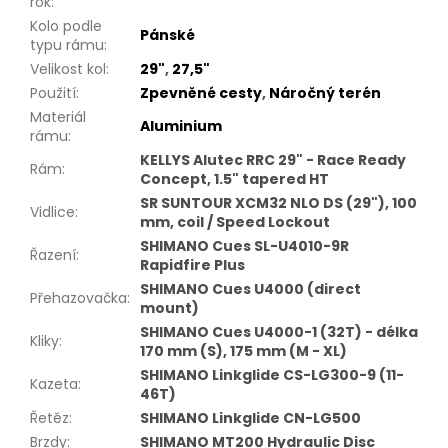
rok
:
Kolo podle
Pánské
typu rámu
:
Velikost kol
:
29"
,
27,5"
Použití
:
Zpevněné cesty
,
Náročný terén
Materiál
Aluminium
rámu
:
KELLYS Alutec RRC 29" - Race Ready
Rám
:
Concept, 1.5" tapered HT
SR SUNTOUR XCM32 NLO DS (29"), 100
Vidlice
:
mm, coil / Speed Lockout
SHIMANO Cues SL-U4010-9R
Řazení
:
Rapidfire Plus
SHIMANO Cues U4000 (direct
Přehazovačka
:
mount)
SHIMANO Cues U4000-1 (32T) - délka
Kliky
:
170 mm (S), 175 mm (M - XL)
SHIMANO Linkglide CS-LG300-9 (11-
Kazeta
:
46T)
Řetěz
:
SHIMANO Linkglide CN-LG500
Brzdy
:
SHIMANO MT200 Hydraulic Disc