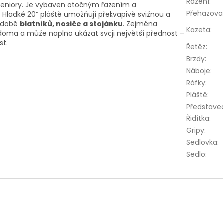
Řazení
:
 seniory. Je vybaven otočným řazením a
Přehazova
. Hladké 20“ pláště umožňují překvapivě svižnou a
odobě
blatníků, nosiče a stojánku
. Zejména
Kazeta
:
 doma a může naplno ukázat svoji největší přednost –
st.
Řetěz
:
Brzdy
:
Náboje
:
Ráfky
:
Pláště
:
Představe
Řidítka
:
Gripy
:
Sedlovka
:
Sedlo
: