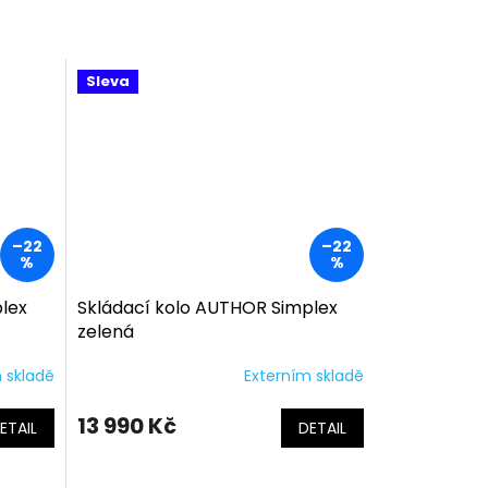
Sleva
–22
–22
%
%
lex
Skládací kolo AUTHOR Simplex
zelená
 skladě
Externím skladě
13 990 Kč
ETAIL
DETAIL