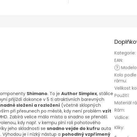
Doplňko
Kategorie
:
EAN
:
?
Modelov
Kolo podle
rámu
:
Velikost ko
 komponenty
Shimano
. To je
Author Simplex
, stálice
Použití
:
yní přijíždí dokonce v 5 ti atraktivních barevných
Materiál 
snadné složení a rozložení
(včetně sklopných
Rám
:
vším při přesunech po městě, kdy není problém
vzít
HD. Zabírá velice málo místa a snadno se přenáší.
Vidlice
:
volenou, kdy např. v kempu plní roli pohotového
Kliky
:
íky jeho skladnosti se
snadno vejde do kufru
auta
. Výhodou je i nízký nástup a
pohodlný vzpřímený