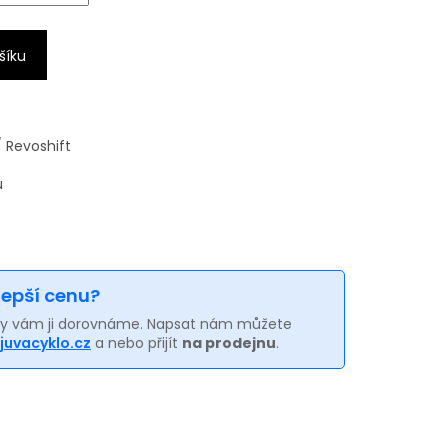
šíku
 Revoshift
ů
 lepší cenu?
my vám ji dorovnáme. Napsat nám můžete
juvacyklo.cz
a nebo přijít
na prodejnu
.