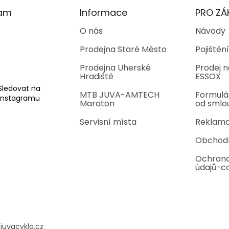
ram
Informace
PRO ZÁ
O nás
Návody
Prodejna Staré Město
Pojištění
Prodejna Uherské
Prodej n
Hradiště
ESSOX
Sledovat na
MTB JUVA-AMTECH
Formulá
Instagramu
Maraton
od smlo
Servisní místa
Reklama
Obchod
Ochrana
údajů-c
@
juvacyklo.cz