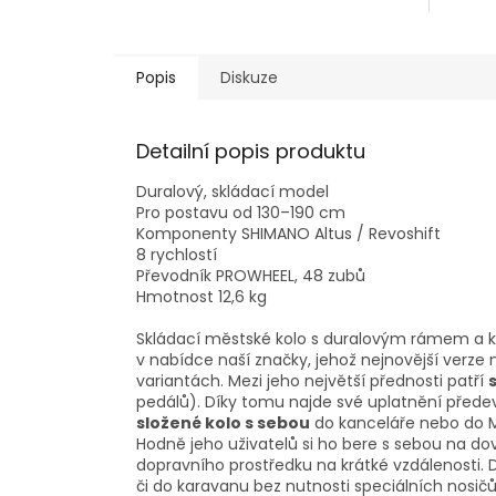
Popis
Diskuze
Detailní popis produktu
Duralový, skládací model
Pro postavu od 130–190 cm
Komponenty SHIMANO Altus / Revoshift
8 rychlostí
Převodník PROWHEEL, 48 zubů
Hmotnost 12,6 kg
Skládací městské kolo s duralovým rámem a
v nabídce naší značky, jehož nejnovější verze n
variantách. Mezi jeho největší přednosti patří
pedálů). Díky tomu najde své uplatnění přede
složené kolo s sebou
do kanceláře nebo do M
Hodně jeho uživatelů si ho bere s sebou na do
dopravního prostředku na krátké vzdálenosti. D
či do karavanu bez nutnosti speciálních nosičů