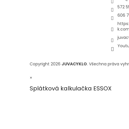
572 5
606 7
https
k.com
juvac
Yout
Copyright 2026
JUVACYKLO
. Všechna práva vyh
×
Splátková kalkulačka ESSOX