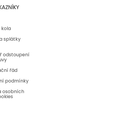
KAZNÍKY
 kola
a splátky
ř odstoupení
uvy
ční řád
ní podmínky
 osobních
ookies