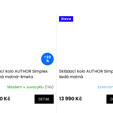
Sleva
–22
%
ací kolo AUTHOR Simplex
Skládací kolo AUTHOR Simp
rná matná-limeta
šedá matná
Skladem v Juvacyklu
(1 ks)
Externím
90 Kč
13 990 Kč
DETAIL
D