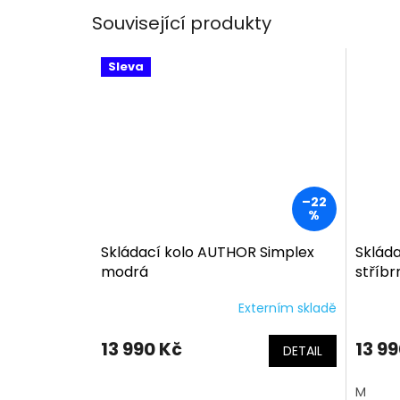
Související produkty
Sleva
–22
%
Skládací kolo AUTHOR Simplex
Sklád
modrá
stříb
Externím skladě
13 990 Kč
13 9
DETAIL
M