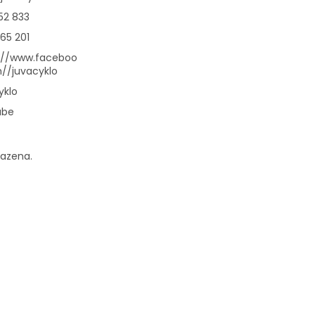
52 833
65 201
://www.faceboo
//juvacyklo
yklo
ube
razena.