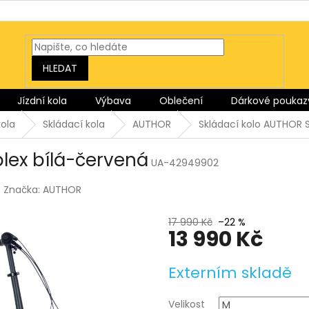
HLEDAT
Jízdní kola
Výbava
Oblečení
Dárkové poukaz
ola
Skládací kola
AUTHOR
Skládací kolo AUTHOR 
lex bílá-červená
UA-42949902
Značka:
AUTHOR
17 990 Kč
–22 %
13 990 Kč
Měrná
Externím skladě
cena:
Velikost