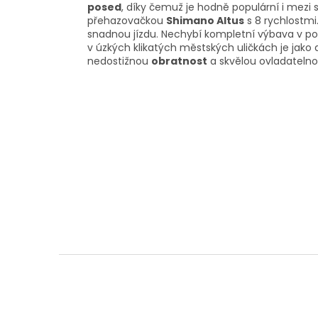
posed
, díky čemuž je hodně populární i mezi
přehazovačkou
Shimano Altus
s 8 rychlostmi
snadnou jízdu. Nechybí kompletní výbava v p
v úzkých klikatých městských uličkách je jako
nedostižnou
obratnost
a skvělou ovladatelno
Z
á
p
a