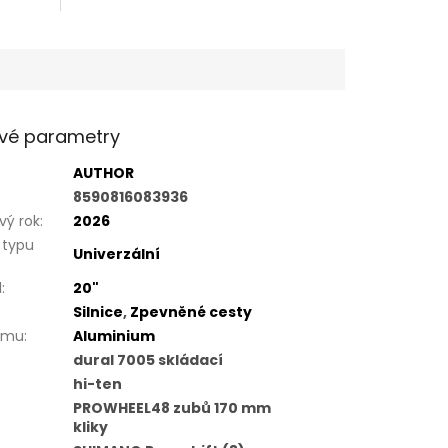
vé parametry
AUTHOR
8590816083936
ý rok
:
2026
 typu
Univerzální
l
:
20"
Silnice
,
Zpevněné cesty
rámu
:
Aluminium
dural 7005 skládací
hi-ten
PROWHEEL48 zubů 170 mm
kliky