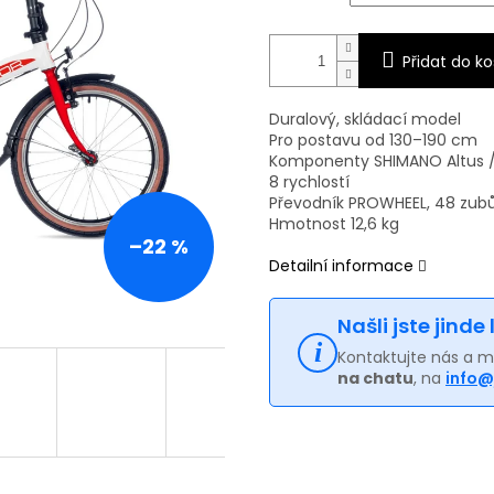
Přidat do ko
Duralový, skládací model
Pro postavu od 130–190 cm
Komponenty SHIMANO Altus /
8 rychlostí
Převodník PROWHEEL, 48 zub
Hmotnost 12,6 kg
–22 %
Detailní informace
Našli jste jinde
Kontaktujte nás a 
na chatu
, na
info@