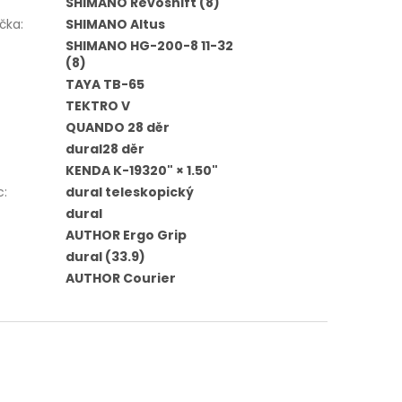
SHIMANO Revoshift (8)
čka
:
SHIMANO Altus
SHIMANO HG-200-8 11-32
(8)
TAYA TB-65
TEKTRO V
QUANDO 28 děr
dural28 děr
KENDA K-19320" × 1.50"
c
:
dural teleskopický
dural
AUTHOR Ergo Grip
dural (33.9)
AUTHOR Courier