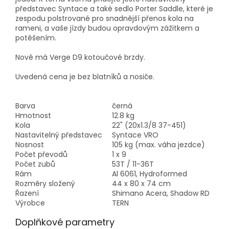
představec Syntace a také sedlo Porter Saddle, které je
zespodu polstrované pro snadnější přenos kola na
rameni, a vaše jízdy budou opravdovým zážitkem a
potěšením.
Nově má Verge D9 kotoučové brzdy.
Uvedená cena je bez blatníků a nosiče.
Barva
černá
Hmotnost
12.8 kg
Kola
22" (20x1.3/8 37-451)
Nastavitelný představec
Syntace VRO
Nosnost
105 kg (max. váha jezdce)
Počet převodů
1 x 9
Počet zubů
53T / 11-36T
Rám
Al 6061, Hydroformed
Rozměry složený
44 x 80 x 74 cm
Řazení
Shimano Acera, Shadow RD
Výrobce
TERN
Doplňkové parametry