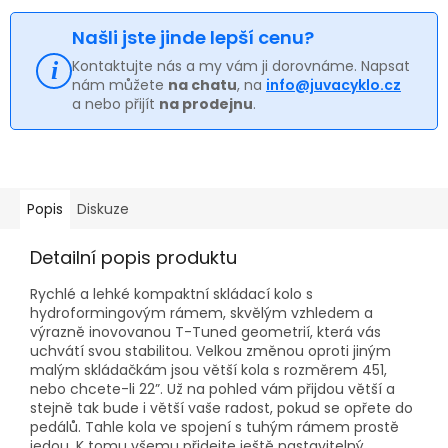
Našli jste jinde lepší cenu?
Kontaktujte nás a my vám ji dorovnáme. Napsat
nám můžete
na chatu
, na
info@juvacyklo.cz
a nebo přijít
na prodejnu
.
Popis
Diskuze
Detailní popis produktu
Rychlé a lehké kompaktní skládací kolo s
hydroformingovým rámem, skvělým vzhledem a
výrazně inovovanou T-Tuned geometrií, která vás
uchvátí svou stabilitou. Velkou změnou oproti jiným
malým skládačkám jsou větší kola s rozměrem 451,
nebo chcete-li 22”. Už na pohled vám přijdou větší a
stejně tak bude i větší vaše radost, pokud se opřete do
pedálů. Tahle kola ve spojení s tuhým rámem prostě
jedou. K tomu všemu přidejte ještě nastavitelný