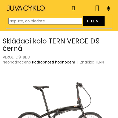
Přejít
na
NÁKUP
obsah
KOŠÍK
HLEDAT
Skládací kolo TERN VERGE D9
černá
VERGE-D9-BDB
Průměrné
Neohodnoceno
Podrobnosti hodnocení
Značka:
TERN
hodnocení
produktu
je
0,0
z
5
hvězdiček.