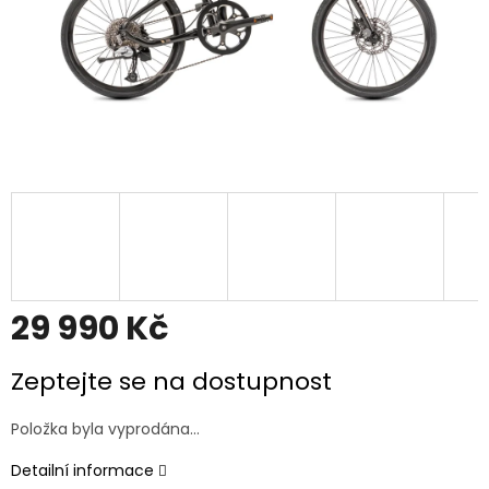
29 990 Kč
Měrná
Zeptejte se na dostupnost
cena:
Položka byla vyprodána…
Detailní informace