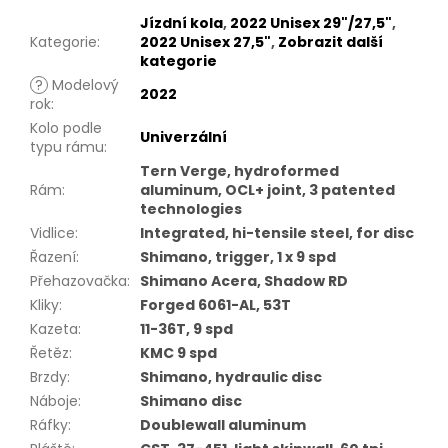
Jízdní kola
,
2022 Unisex 29"/27,5"
,
Kategorie
:
2022 Unisex 27,5"
,
Zobrazit další
kategorie
?
Modelový
2022
rok
:
Kolo podle
Univerzální
typu rámu
:
Tern Verge, hydroformed
Rám
:
aluminum, OCL+ joint, 3 patented
technologies
Vidlice
:
Integrated, hi-tensile steel, for disc
Řazení
:
Shimano, trigger, 1 x 9 spd
Přehazovačka
:
Shimano Acera, Shadow RD
Kliky
:
Forged 6061-AL, 53T
Kazeta
:
11-36T, 9 spd
Řetěz
:
KMC 9 spd
Brzdy
:
Shimano, hydraulic disc
Náboje
:
Shimano disc
Ráfky
:
Doublewall aluminum