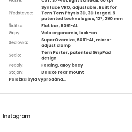
Pláště
:
CST, 37-451, light skinwall, 60 tpi
Syntace VRO, adjustable, Built for
Představec
:
Tern Tern Physis 3D, 3D forged, 5
patented technologies, 12°, 290 mm
Řidítka
:
Flat bar, 6061-AL
Gripy
:
Velo ergonomic, lock-on
SuperOversize, 6061-AL, micro-
Sedlovka
:
adjust clamp
Tern Porter, patented GripPad
Sedlo
:
design
Pedály
:
Folding, alloy body
Stojan
:
Deluxe rear mount
Položka byla vyprodána…
Z
á
p
a
Instagram
t
í