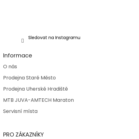
k
y
v
ý
p
i
Sledovat na Instagramu
s
u
Informace
O nás
Prodejna Staré Město
Prodejna Uherské Hradiště
MTB JUVA-AMTECH Maraton
Servisní místa
PRO ZÁKAZNÍKY