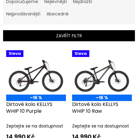
a
Doporučujeme
Nejlevnější
Nejdražší
z
e
Nejprodávanější
Abecedně
n
í
p
ZAVŘÍT FILTR
r
o
V
Sleva
Sleva
d
ý
u
p
k
i
t
s
ů
p
r
o
–16 %
–16 %
d
Dirtové kolo KELLYS
Dirtové kolo KELLYS
u
WHIP 10 Purple
WHIP 10 Raw
k
t
Zeptejte se na dostupnost
Zeptejte se na dostupnost
ů
14 990 Kč
14 990 Kč