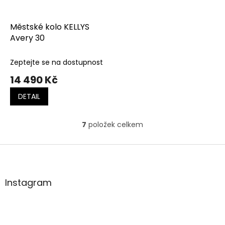
Městské kolo KELLYS
Avery 30
Zeptejte se na dostupnost
14 490 Kč
DETAIL
7
položek celkem
O
v
l
Z
á
á
d
p
a
a
Instagram
c
t
í
í
p
r
v