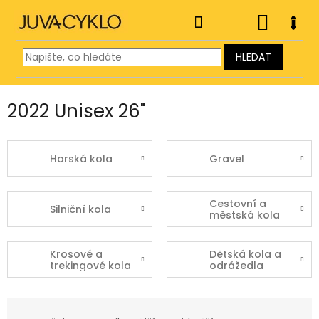
Přejít
na
NÁKUP
obsah
KOŠÍK
HLEDAT
2022 Unisex 26"
Horská kola
Gravel
Cestovní a
Silniční kola
městská kola
Krosové a
Dětská kola a
trekingové kola
odrážedla
Ř