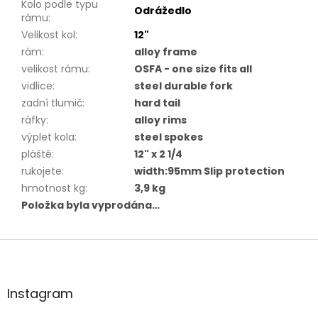
Kolo podle typu
Odrážedlo
rámu
:
Velikost kol
:
12"
rám
:
alloy frame
velikost rámu
:
OSFA - one size fits all
vidlice
:
steel durable fork
zadní tlumič
:
hard tail
ráfky
:
alloy rims
výplet kola
:
steel spokes
pláště
:
12" x 2 1/4
rukojete
:
width:95mm Slip protection
hmotnost kg
:
3,9 kg
Položka byla vyprodána…
Z
á
p
a
Instagram
t