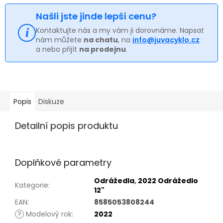
Našli jste jinde lepší cenu?
Kontaktujte nás a my vám ji dorovnáme. Napsat
nám můžete
na chatu
, na
info@juvacyklo.cz
a nebo přijít
na prodejnu
.
Popis
Diskuze
Detailní popis produktu
Doplňkové parametry
Odrážedla
,
2022 Odrážedlo
Kategorie
:
12"
EAN
:
8585053808244
?
Modelový rok
:
2022