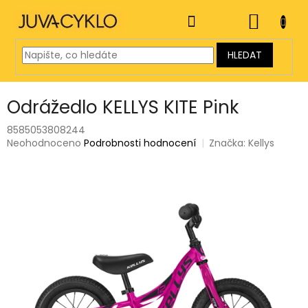
Přejít
na
NÁKUP
obsah
KOŠÍK
HLEDAT
Odrážedlo KELLYS KITE Pink
8585053808244
Průměrné
Neohodnoceno
Podrobnosti hodnocení
Značka:
Kellys
hodnocení
produktu
je
0,0
z
5
hvězdiček.