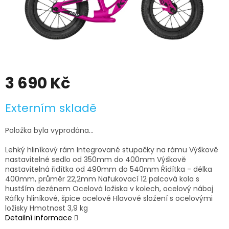
3 690 Kč
Měrná
Externím skladě
cena:
Položka byla vyprodána…
Lehký hliníkový rám Integrované stupačky na rámu Výškově
nastavitelné sedlo od 350mm do 400mm Výškově
nastavitelná řidítka od 490mm do 540mm Řídítka - délka
400mm, průměr 22,2mm Nafukovací 12 palcová kola s
hustším dezénem Ocelová ložiska v kolech, ocelový náboj
Ráfky hliníkové, špice ocelové Hlavové složení s ocelovými
ložisky Hmotnost 3,9 kg
Detailní informace