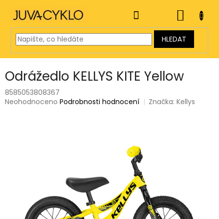
Přejít
na
NÁKUP
obsah
KOŠÍK
HLEDAT
Odrážedlo KELLYS KITE Yellow
8585053808367
Průměrné
Neohodnoceno
Podrobnosti hodnocení
Značka:
Kellys
hodnocení
produktu
je
0,0
z
5
hvězdiček.