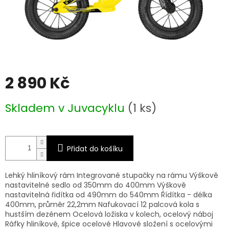
2 890 Kč
Měrná
Skladem v Juvacyklu
(1 ks)
cena:
Přidat do košíku
Lehký hliníkový rám Integrované stupačky na rámu Výškově
nastavitelné sedlo od 350mm do 400mm Výškově
nastavitelná řidítka od 490mm do 540mm Řídítka - délka
400mm, průměr 22,2mm Nafukovací 12 palcová kola s
hustším dezénem Ocelová ložiska v kolech, ocelový náboj
Ráfky hliníkové, špice ocelové Hlavové složení s ocelovými