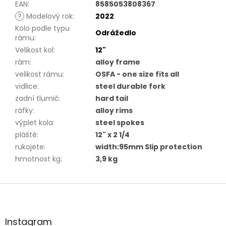
EAN
:
8585053808367
?
Modelový rok
:
2022
Kolo podle typu
Odrážedlo
rámu
:
Velikost kol
:
12"
rám
:
alloy frame
velikost rámu
:
OSFA - one size fits all
vidlice
:
steel durable fork
zadní tlumič
:
hard tail
ráfky
:
alloy rims
výplet kola
:
steel spokes
pláště
:
12" x 2 1/4
rukojete
:
width:95mm Slip protection
hmotnost kg
:
3,9 kg
Z
á
p
a
Instagram