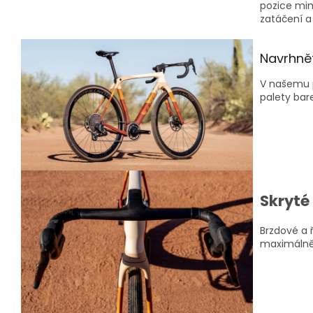
pozice mim
zatáčení a
Navrhně
V našemu p
palety bar
Skryté
Brzdové a 
maximálně