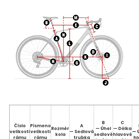
B
C
Číslo
Písmeno
A
Rozměr
—
Úhel
—
Délka
velikosti
velikosti
—
Sedlová
—
kola
sedlové
hlavové
rámu
rámu
trubka
hl