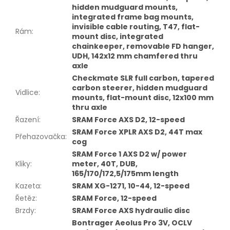
hidden mudguard mounts,
integrated frame bag mounts,
invisible cable routing, T47, flat-
Rám
:
mount disc, integrated
chainkeeper, removable FD hanger,
UDH, 142x12 mm chamfered thru
axle
Checkmate SLR full carbon, tapered
carbon steerer, hidden mudguard
Vidlice
:
mounts, flat-mount disc, 12x100 mm
thru axle
Řazení
:
SRAM Force AXS D2, 12-speed
SRAM Force XPLR AXS D2, 44T max
Přehazovačka
:
cog
SRAM Force 1 AXS D2 w/ power
Kliky
:
meter, 40T, DUB,
165/170/172,5/175mm length
Kazeta
:
SRAM XG-1271, 10-44, 12-speed
Řetěz
:
SRAM Force, 12-speed
Brzdy
:
SRAM Force AXS hydraulic disc
Bontrager Aeolus Pro 3V, OCLV