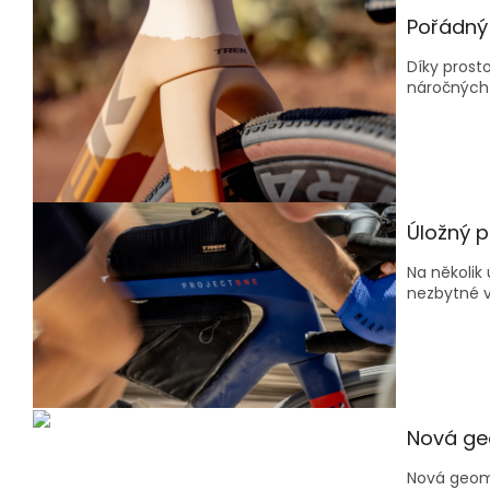
Pořádný 
Díky prost
náročných 
Úložný 
Na několik
nezbytné v
Nová ge
Nová geome