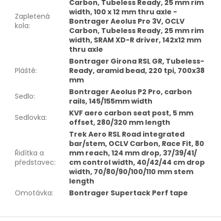
Carbon, Tubeless Ready, 25 mm rim
width, 100 x 12 mm thru axle -
Zapletená
Bontrager Aeolus Pro 3V, OCLV
kola
:
Carbon, Tubeless Ready, 25 mm rim
width, SRAM XD-R driver, 142x12 mm
thru axle
Bontrager Girona RSL GR, Tubeless-
Pláště
:
Ready, aramid bead, 220 tpi, 700x38
mm
Bontrager Aeolus P2 Pro, carbon
Sedlo
:
rails, 145/155mm width
KVF aero carbon seat post, 5 mm
Sedlovka
:
offset, 280/320 mm length
Trek Aero RSL Road integrated
bar/stem, OCLV Carbon, Race Fit, 80
Řidítka a
mm reach, 124 mm drop, 37/39/41/
představec
:
cm control width, 40/42/44 cm drop
width, 70/80/90/100/110 mm stem
length
Omotávka
:
Bontrager Supertack Perf tape