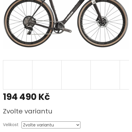
194 490 Kč
Měrná
Zvolte variantu
cena:
Velikost