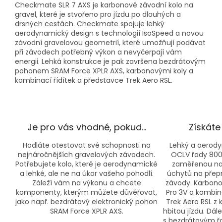
Checkmate SLR 7 AXS je karbonové závodní kolo na
gravel, které je stvořeno pro jízdu po dlouhých a
drsných cestách. Checkmate spojuje lehký
aerodynamický design s technologií IsoSpeed a novou
závodní gravelovou geometrií, které umožňují podávat
při závodech potřebný výkon a nevyčerpají vám
energii. Lehká konstrukce je pak završena bezdrátovým
pohonem SRAM Force XPLR AXS, karbonovými koly a
kombinací řídítek a představce Trek Aero RSL.
Je pro vás vhodné, pokud…
Získáte
Hodláte otestovat své schopnosti na
Lehký a aerod
nejnáročnějších gravelových závodech.
OCLV řady 800 
Potřebujete kolo, které je aerodynamické
zaměřenou na 
a lehké, ale ne na úkor vašeho pohodlí.
úchytů na přep
Záleží vám na výkonu a chcete
závody. Karbono
komponenty, kterým můžete důvěřovat,
Pro 3V a kombin
jako např. bezdrátový elektronický pohon
Trek Aero RSL z 
SRAM Force XPLR AXS.
hbitou jízdu. Dá
s bezdrátovým řa