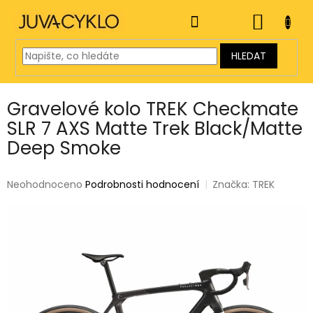
Přejít
na
NÁKUP
obsah
KOŠÍK
HLEDAT
Gravelové kolo TREK Checkmate
SLR 7 AXS Matte Trek Black/Matte
Deep Smoke
Průměrné
Neohodnoceno
Podrobnosti hodnocení
Značka:
TREK
hodnocení
produktu
je
0,0
z
5
hvězdiček.