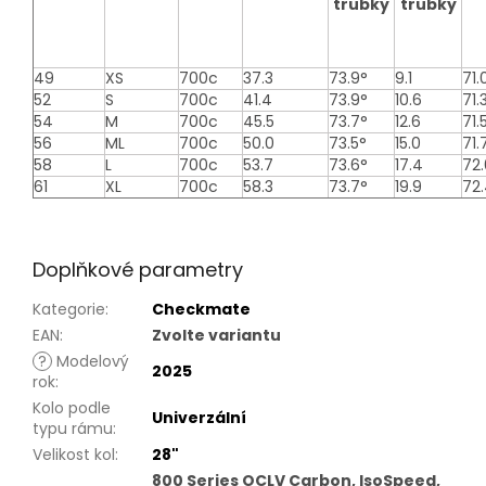
trubky
trubky
49
XS
700c
37.3
73.9°
9.1
71.
52
S
700c
41.4
73.9°
10.6
71.
54
M
700c
45.5
73.7°
12.6
71.
56
ML
700c
50.0
73.5°
15.0
71.
58
L
700c
53.7
73.6°
17.4
72.
61
XL
700c
58.3
73.7°
19.9
72
Doplňkové parametry
Kategorie
:
Checkmate
EAN
:
Zvolte variantu
?
Modelový
2025
rok
:
Kolo podle
Univerzální
typu rámu
:
Velikost kol
:
28"
800 Series OCLV Carbon, IsoSpeed,