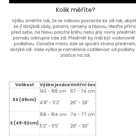
Kolik měříte?
Výšku změříte tak, že se naboso postavíte ke zdi tak, abys
se jí dotýkali zády, patami, rameny a hlavou. Hleďte přím
před sebe, na hlavu položte knihu nebo jiný rovný předmět
pomalu odstupte ode zdi. Předmět by měl být vodorovně 
podlahou. Označte místo, kde se spodní strana předmět
dotýká zdi. Vaše výška je naměřená vzdálenost od podlahy
značce na zdi.
Velikost
Výška jezdce
Vnitřní šev
size-
143 - 158 cm
67 - 74 cm
table
XS (49cm)
4'8" - 5'2"
26" - 29"
158 - 164 cm
74 - 77 cm
S (49-52cm)
5'2" - 5'5"
29" - 30"