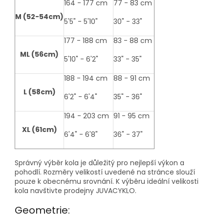
164 - 177 cm
77 - 83 cm
M (52-54cm)
5'5" - 5'10"
30" - 33"
177 - 188 cm
83 - 88 cm
ML (56cm)
5'10" - 6'2"
33" - 35"
188 - 194 cm
88 - 91 cm
L (58cm)
6'2" - 6'4"
35" - 36"
194 - 203 cm
91 - 95 cm
XL (61cm)
6'4" - 6'8"
36" - 37"
Správný výběr kola je důležitý pro nejlepší výkon a
pohodlí. Rozměry velikostí uvedené na stránce slouží
pouze k obecnému srovnání. K výběru ideální velikosti
kola navštivte prodejny JUVACYKLO.
Geometrie: