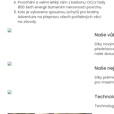
Prvotřídní a velmi lehký rám z karbonu OCLV řady
800 šetří energii tlumením nerovností povrchu.
Kolo je vybaveno spoustou úchytů pro brašny
Adventure na přepravu všech potřebných věcí
na závody.
Naše vůb
Díky novým
představce
naše dosud
Naše nej
Díky prém
pro maxim
Technol
Technologi