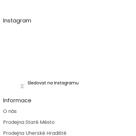
Z
á
p
a
Instagram
t
í
Sledovat na Instagramu
Informace
O nás
Prodejna Staré Město
Prodejna Uherské Hradiště