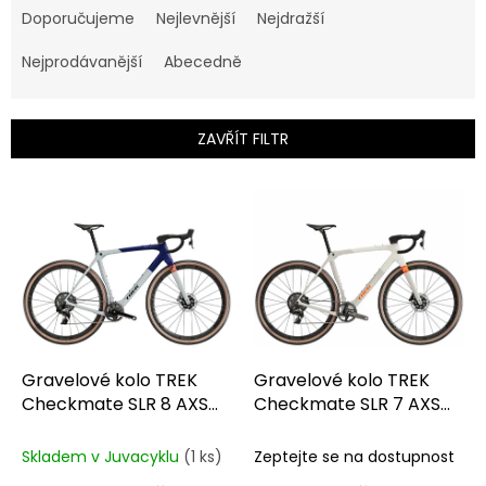
a
Doporučujeme
Nejlevnější
Nejdražší
z
e
Nejprodávanější
Abecedně
n
í
p
ZAVŘÍT FILTR
r
o
V
d
ý
u
p
k
i
t
s
ů
p
r
o
d
Gravelové kolo TREK
Gravelové kolo TREK
u
Checkmate SLR 8 AXS
Checkmate SLR 7 AXS
k
Matte Hex Blue/Plasma
Era White/Buff Beige
t
Grey Pearl
Skladem v Juvacyklu
(1 ks)
Zeptejte se na dostupnost
ů