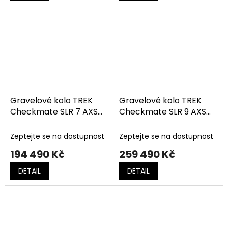
Gravelové kolo TREK
Gravelové kolo TREK
Checkmate SLR 7 AXS
Checkmate SLR 9 AXS
Olive Drab/Glowstick
Era White/Buff Beige
Zeptejte se na dostupnost
Zeptejte se na dostupnost
194 490 Kč
259 490 Kč
DETAIL
DETAIL