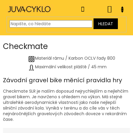
Přejít
na
NÁKUP
obsah
KOŠÍK
HLEDAT
Checkmate
Materiál rámu
/
Karbon OCLV řady 800
Maximální velikost pláště
/
45 mm
Závodní gravel bike měnící pravidla hry
Checkmate SLR je naším doposud nejrychlejším a nejlehčím
gravel bikem. Je navrženo s ohledem na výkon. Má stejné
ultralehké aerodynamické vlastnosti jako naše nejlepší
silniční závodní kola. Vyniká v terénu a do cíle vás v těch
nejnáročnějších gravelových závodech doveze v rekordním
čase.
Ř