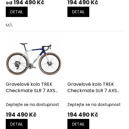
194 490 Kč
194 490 Kč
od
DETAIL
DETAIL
M/L
Gravelové kolo TREK
Gravelové kolo TREK
Checkmate SLR 7 AXS
Checkmate SLR 7 AXS
Matte Hex Blue/Plasma
Matte Trek Black/Matte
Grey Pearl
Deep Smoke
Zeptejte se na dostupnost
Zeptejte se na dostupnost
194 490 Kč
194 490 Kč
DETAIL
DETAIL