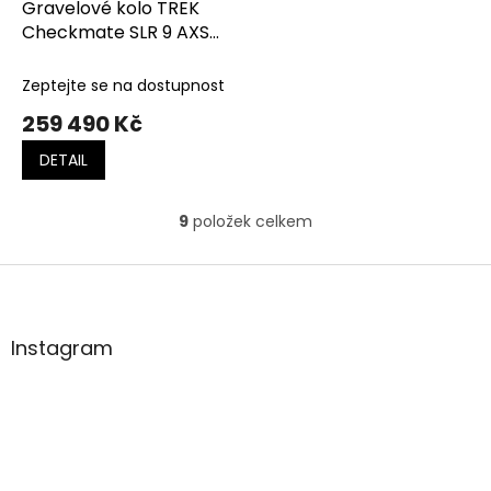
Gravelové kolo TREK
Checkmate SLR 9 AXS
Olive Drab/Glowstick
Zeptejte se na dostupnost
259 490 Kč
DETAIL
9
položek celkem
O
v
l
Z
á
á
d
p
a
a
Instagram
c
t
í
í
p
r
v
k
y