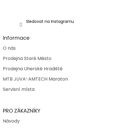
v
ý
p
i
Sledovat na Instagramu
s
u
Informace
O nás
Prodejna Staré Město
Prodejna Uherské Hradiště
MTB JUVA-AMTECH Maraton
Servisní místa
PRO ZÁKAZNÍKY
Návody