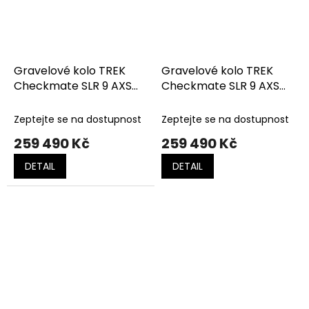
Gravelové kolo TREK
Gravelové kolo TREK
Checkmate SLR 9 AXS
Checkmate SLR 9 AXS
Matte Hex Blue/Plasma
Matte Trek Black/Matte
Grey Pearl
Deep Smoke
Zeptejte se na dostupnost
Zeptejte se na dostupnost
259 490 Kč
259 490 Kč
DETAIL
DETAIL