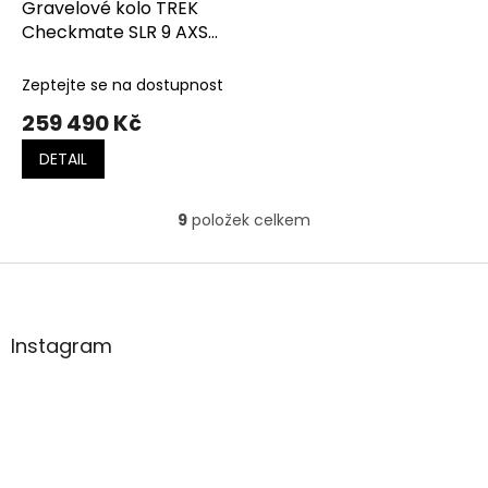
Gravelové kolo TREK
Checkmate SLR 9 AXS
Olive Drab/Glowstick
Zeptejte se na dostupnost
259 490 Kč
DETAIL
9
položek celkem
O
v
l
Z
á
á
d
p
a
a
Instagram
c
t
í
í
p
r
v
k
y