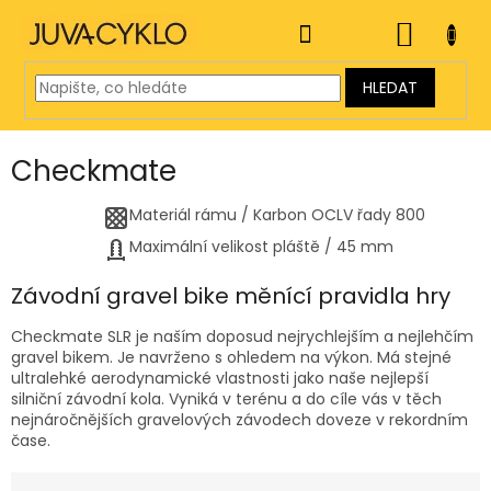
Přejít
na
NÁKUP
obsah
KOŠÍK
HLEDAT
Checkmate
Materiál rámu
/
Karbon OCLV řady 800
Maximální velikost pláště
/
45 mm
Závodní gravel bike měnící pravidla hry
Checkmate SLR je naším doposud nejrychlejším a nejlehčím
gravel bikem. Je navrženo s ohledem na výkon. Má stejné
ultralehké aerodynamické vlastnosti jako naše nejlepší
silniční závodní kola. Vyniká v terénu a do cíle vás v těch
nejnáročnějších gravelových závodech doveze v rekordním
čase.
Ř