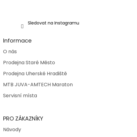
v
ý
p
i
Sledovat na Instagramu
s
u
Informace
O nás
Prodejna Staré Město
Prodejna Uherské Hradiště
MTB JUVA-AMTECH Maraton
Servisní místa
PRO ZÁKAZNÍKY
Návody