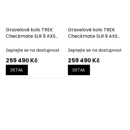
Gravelové kolo TREK
Gravelové kolo TREK
Checkmate SLR 9 AXS
Checkmate SLR 9 AXS
Matte Hex Blue/Plasma
Matte Trek Black/Matte
Grey Pearl
Deep Smoke
Zeptejte se na dostupnost
Zeptejte se na dostupnost
259 490 Kč
259 490 Kč
DETAIL
DETAIL