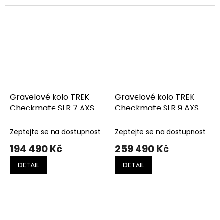
Gravelové kolo TREK
Gravelové kolo TREK
Checkmate SLR 7 AXS
Checkmate SLR 9 AXS
Olive Drab/Glowstick
Era White/Buff Beige
Zeptejte se na dostupnost
Zeptejte se na dostupnost
194 490 Kč
259 490 Kč
DETAIL
DETAIL