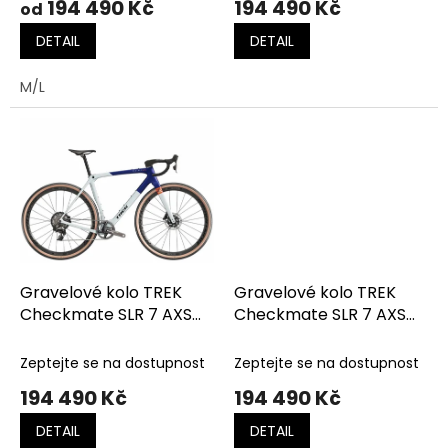
194 490 Kč
194 490 Kč
od
DETAIL
DETAIL
M/L
Gravelové kolo TREK
Gravelové kolo TREK
Checkmate SLR 7 AXS
Checkmate SLR 7 AXS
Matte Hex Blue/Plasma
Matte Trek Black/Matte
Grey Pearl
Deep Smoke
Zeptejte se na dostupnost
Zeptejte se na dostupnost
194 490 Kč
194 490 Kč
DETAIL
DETAIL