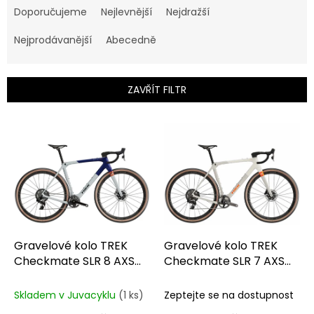
a
Doporučujeme
Nejlevnější
Nejdražší
z
e
Nejprodávanější
Abecedně
n
í
p
ZAVŘÍT FILTR
r
o
V
d
ý
u
p
k
i
t
s
ů
p
r
o
d
Gravelové kolo TREK
Gravelové kolo TREK
u
Checkmate SLR 8 AXS
Checkmate SLR 7 AXS
k
Matte Hex Blue/Plasma
Era White/Buff Beige
t
Grey Pearl
Skladem v Juvacyklu
(1 ks)
Zeptejte se na dostupnost
ů