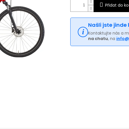
Přidat do ko
Našli jste jinde
Kontaktujte nás a 
na chatu
, na
info@