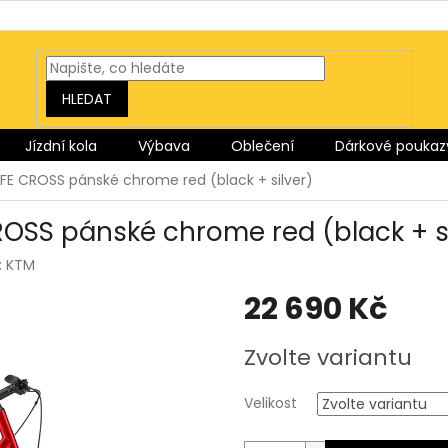
HLEDAT
Jízdní kola
Výbava
Oblečení
Dárkové poukaz
IFE CROSS pánské chrome red (black + silver)
ROSS pánské chrome red (black + si
:
KTM
22 690 Kč
Měrná
Zvolte variantu
cena:
Velikost