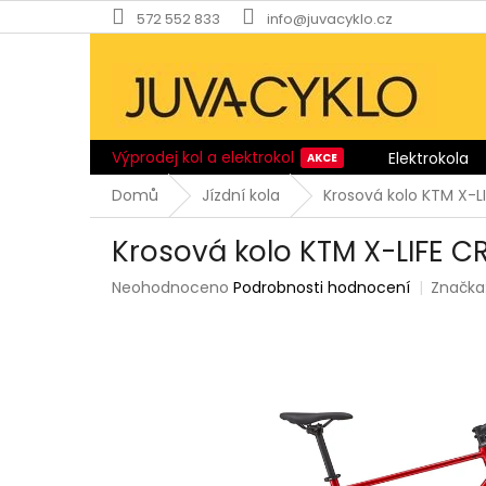
Přejít
572 552 833
info@juvacyklo.cz
na
obsah
Výprodej kol a elektrokol
Elektrokola
Domů
Jízdní kola
Krosová kolo KTM X-L
Krosová kolo KTM X-LIFE C
Průměrné
Neohodnoceno
Podrobnosti hodnocení
Značka
hodnocení
produktu
je
0,0
z
5
hvězdiček.