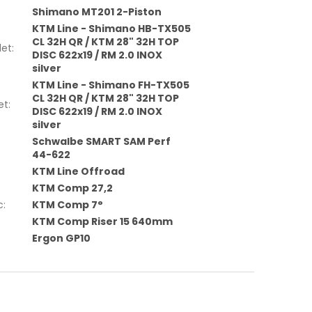
Shimano MT201 2-Piston
KTM Line - Shimano HB-TX505
CL 32H QR / KTM 28" 32H TOP
let
:
DISC 622x19 / RM 2.0 INOX
silver
KTM Line - Shimano FH-TX505
CL 32H QR / KTM 28" 32H TOP
et
:
DISC 622x19 / RM 2.0 INOX
silver
Schwalbe SMART SAM Perf
44-622
KTM Line Offroad
KTM Comp 27,2
c
:
KTM Comp 7°
KTM Comp Riser 15 640mm
Ergon GP10