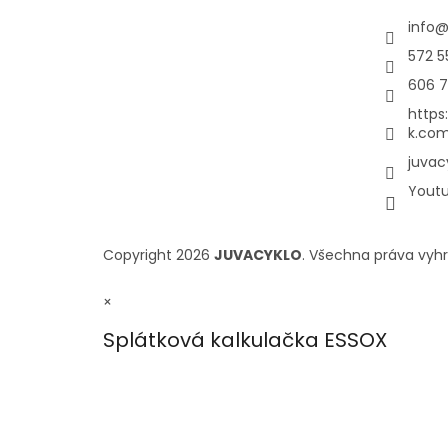
info
572 5
606 7
https
k.com
juvac
Yout
Copyright 2026
JUVACYKLO
. Všechna práva vyh
×
Splátková kalkulačka ESSOX