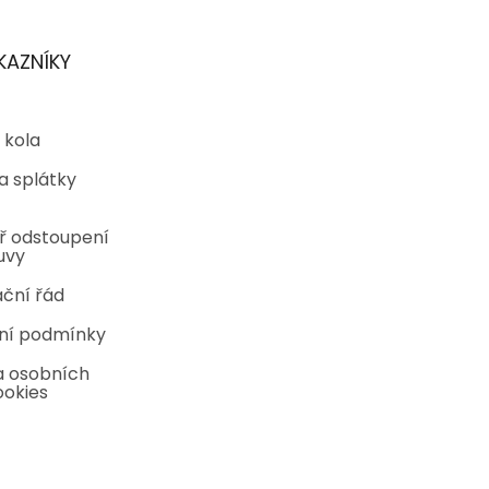
KAZNÍKY
 kola
a splátky
ř odstoupení
uvy
ční řád
ní podmínky
 osobních
ookies