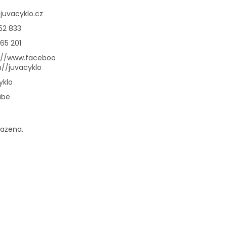
@
juvacyklo.cz
52 833
65 201
://www.faceboo
//juvacyklo
yklo
ube
razena.