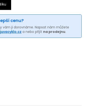
šíku
 lepší cenu?
my vám ji dorovnáme. Napsat nám můžete
juvacyklo.cz
a nebo přijít
na prodejnu
.