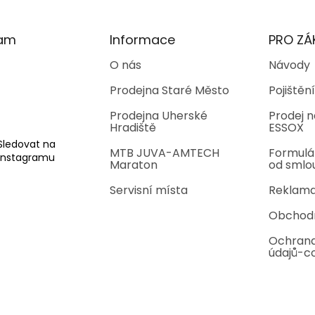
ram
Informace
PRO ZÁ
O nás
Návody
Prodejna Staré Město
Pojištění
Prodejna Uherské
Prodej n
Hradiště
ESSOX
Sledovat na
MTB JUVA-AMTECH
Formulá
Instagramu
Maraton
od smlo
Servisní místa
Reklama
Obchod
Ochrana
údajů-c