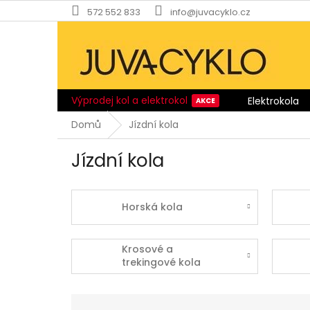
Přejít
572 552 833
info@juvacyklo.cz
na
obsah
Výprodej kol a elektrokol
Elektrokola
Domů
Jízdní kola
Jízdní kola
Horská kola
Krosové a
trekingové kola
Ř