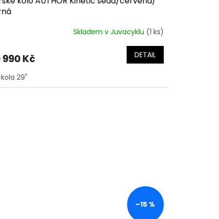
rské kolo AUTHOR Kinetic šedá/červená/
rná
Skladem v Juvacyklu
(1 ks)
DETAIL
 990 Kč
-kola 29"
–15 %