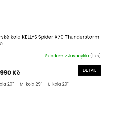
rské kolo KELLYS Spider X70 Thunderstorm
ue
Skladem v Juvacyklu
(1 ks)
DETAIL
 990 Kč
ola 29"
M-kola 29"
L-kola 29"