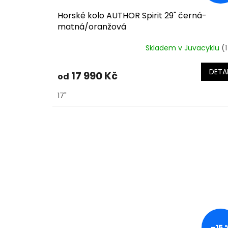
Horské kolo AUTHOR Spirit 29" černá-
matná/oranžová
Skladem v Juvacyklu
(1
DETAI
17 990 Kč
od
17"
–15 