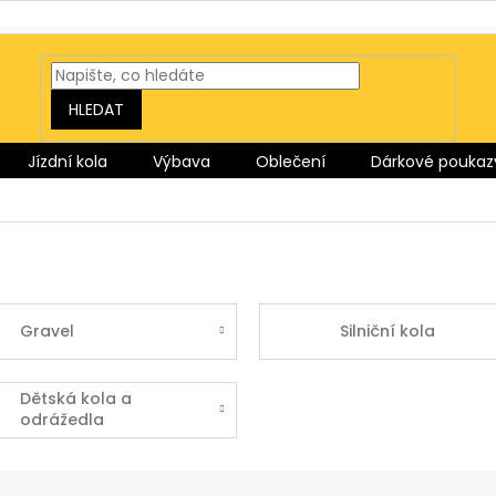
HLEDAT
Jízdní kola
Výbava
Oblečení
Dárkové poukaz
Gravel
Silniční kola
Dětská kola a
odrážedla