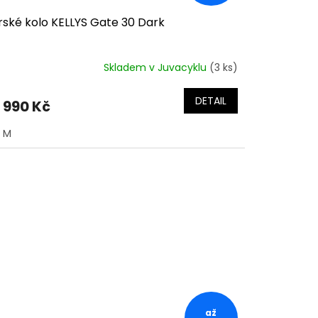
rské kolo KELLYS Gate 30 Dark
Skladem v Juvacyklu
(3 ks)
DETAIL
 990 Kč
M
až