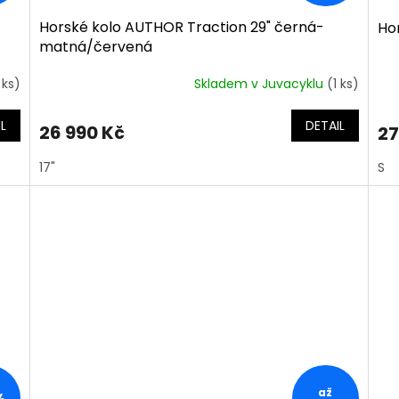
Horské kolo AUTHOR Traction 29" černá-
Ho
matná/červená
 ks)
Skladem v Juvacyklu
(1 ks)
L
DETAIL
26 990 Kč
27
17"
S
až
%