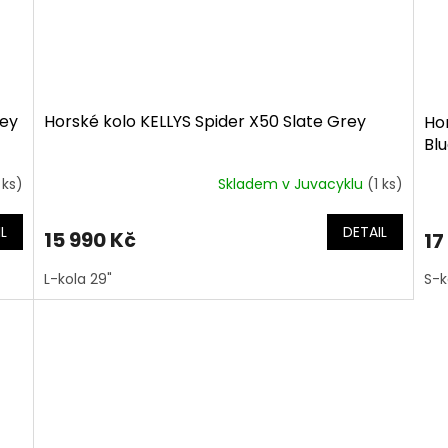
rey
Horské kolo KELLYS Spider X50 Slate Grey
Ho
Bl
 ks)
Skladem v Juvacyklu
(1 ks)
L
DETAIL
15 990 Kč
17
L-kola 29"
S-k