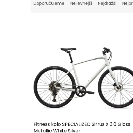
a
Doporučujeme
Nejlevnější
Nejdražší
Nejp
z
e
n
í
p
V
r
ý
o
p
d
i
u
s
k
p
t
r
ů
o
d
u
k
t
ů
Fitness kolo SPECIALIZED Sirrus X 3.0 Gloss
Metallic White Silver