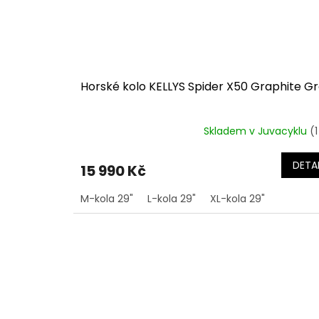
Horské kolo KELLYS Spider X50 Graphite G
Skladem v Juvacyklu
(1
DETAI
15 990 Kč
M-kola 29"
L-kola 29"
XL-kola 29"