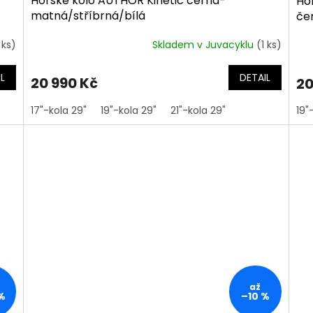
Horské kolo AUTHOR Kinetic černá-
Ho
matná/stříbrná/bílá
če
 ks)
Skladem v Juvacyklu
(1 ks)
L
DETAIL
20 990 Kč
20
17"-kola 29"
19"-kola 29"
21"-kola 29"
19"
až
%
–10 %