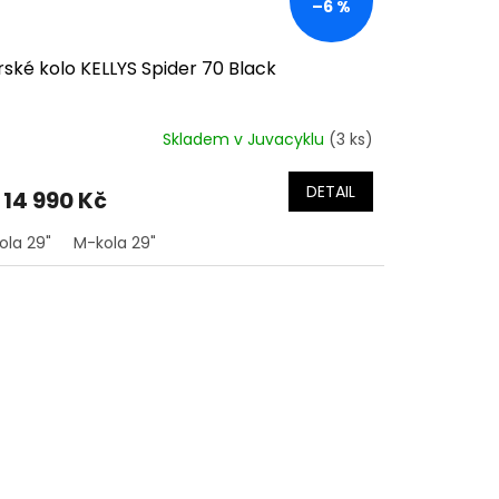
–6 %
ské kolo KELLYS Spider 70 Black
Skladem v Juvacyklu
(3 ks)
ůměrné
dnocení
duktu
DETAIL
14 990 Kč
ola 29"
M-kola 29"
zdiček.