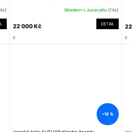
LIQUID METAL
 ks)
Skladem v Juvacyklu
(1 ks)
L
DETAIL
22 000 Kč
22
S
S
–12 %