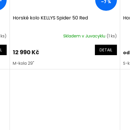
–7 %
Horské kolo KELLYS Spider 50 Red
Hor
 ks)
Skladem v Juvacyklu
(1 ks)
Pr
ho
pro
L
DETAIL
12 990 Kč
od
je
5,0
M-kola 29"
S-k
z
5
hvě