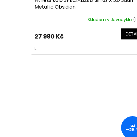
Fitness kolo SPECIALIZED Sirrus X 3.0 Satin
Metallic Obsidian
Skladem v Juvacyklu
(1
DETAI
27 990 Kč
L
až
–26 