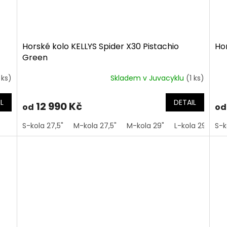
Horské kolo KELLYS Spider X30 Pistachio
Hor
Green
 ks)
Skladem v Juvacyklu
(1 ks)
L
DETAIL
12 990 Kč
od
od
S-kola 27,5"
M-kola 27,5"
M-kola 29"
L-kola 29"
S-k