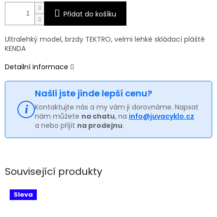
Přidat do košíku
Ultralehký model, brzdy TEKTRO, velmi lehké skládací pláště
KENDA
Detailní informace
Našli jste jinde lepší cenu?
Kontaktujte nás a my vám ji dorovnáme. Napsat
nám můžete
na chatu
, na
info@juvacyklo.cz
a nebo přijít
na prodejnu
.
Související produkty
Sleva