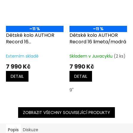
–11 %
–11 %
Dětské kolo AUTHOR
Dětské kolo AUTHOR
Record 16
Record 16 limeta/modrá
bílá/růžová/fialová
Externím skladě
Skladem v Juvacyklu
(2 ks)
7 990 Kč
7 990 Kč
DETAIL
DETAIL
9"
ZOBRAZIT VŠECHNY SOUVISEJÍCÍ PRODUKTY
Popis
Diskuze