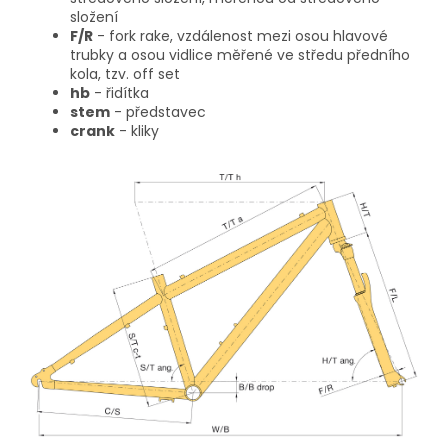
složení
F/R
- fork rake, vzdálenost mezi osou hlavové
trubky a osou vidlice měřené ve středu předního
kola, tzv. off set
hb
- řidítka
stem
- představec
crank
- kliky