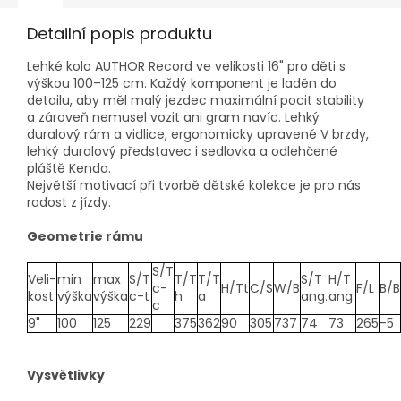
Detailní popis produktu
Lehké kolo AUTHOR Record ve velikosti 16" pro děti s
výškou 100–125 cm. Každý komponent je laděn do
detailu, aby měl malý jezdec maximální pocit stability
a zároveň nemusel vozit ani gram navíc. Lehký
duralový rám a vidlice, ergonomicky upravené V brzdy,
lehký duralový představec i sedlovka a odlehčené
pláště Kenda.
Největší motivací při tvorbě dětské kolekce je pro nás
radost z jízdy.
Geometrie rámu
S/T
Veli-
min
max
S/T
T/T
T/T
S/T
H/T
c-
H/Tt
C/S
W/B
F/L
B/B
kost
výška
výška
c-t
h
a
ang.
ang.
c
9"
100
125
229
375
362
90
305
737
74
73
265
-5
Vysvětlivky