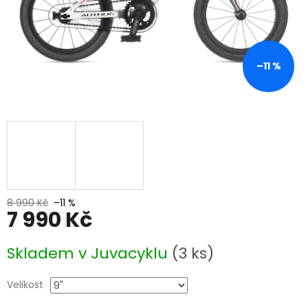
–11 %
8 990 Kč
–11 %
7 990 Kč
Měrná
Skladem v Juvacyklu
(3 ks)
cena:
Velikost