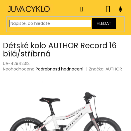
Přejít
na
NÁKUP
obsah
KOŠÍK
HLEDAT
Dětské kolo AUTHOR Record 16
bílá/stříbrná
UA-42942312
Průměrné
Neohodnoceno
Podrobnosti hodnocení
Značka:
AUTHOR
hodnocení
produktu
je
0,0
z
5
hvězdiček.