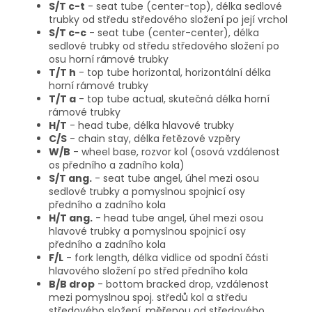
S/T c-t
- seat tube (center-top), délka sedlové
trubky od středu středového složení po její vrchol
S/T c-c
- seat tube (center-center), délka
sedlové trubky od středu středového složení po
osu horní rámové trubky
T/T h
- top tube horizontal, horizontální délka
horní rámové trubky
T/T a
- top tube actual, skutečná délka horní
rámové trubky
H/T
- head tube, délka hlavové trubky
C/S
- chain stay, délka řetězové vzpěry
W/B
- wheel base, rozvor kol (osová vzdálenost
os předního a zadního kola)
S/T ang.
- seat tube angel, úhel mezi osou
sedlové trubky a pomyslnou spojnicí osy
předního a zadního kola
H/T ang.
- head tube angel, úhel mezi osou
hlavové trubky a pomyslnou spojnicí osy
předního a zadního kola
F/L
- fork length, délka vidlice od spodní části
hlavového složení po střed předního kola
B/B drop
- bottom bracked drop, vzdálenost
mezi pomyslnou spoj. středů kol a středu
středového složení, měřenou od středového