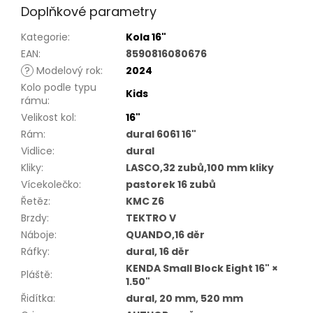
Doplňkové parametry
Kategorie
:
Kola 16"
EAN
:
8590816080676
?
Modelový rok
:
2024
Kolo podle typu
Kids
rámu
:
Velikost kol
:
16"
Rám
:
dural 6061 16"
Vidlice
:
dural
Kliky
:
LASCO,32 zubů,100 mm kliky
Vícekolečko
:
pastorek 16 zubů
Řetěz
:
KMC Z6
Brzdy
:
TEKTRO V
Náboje
:
QUANDO,16 děr
Ráfky
:
dural, 16 děr
KENDA Small Block Eight 16" ×
Pláště
:
1.50"
Řidítka
:
dural, 20 mm, 520 mm