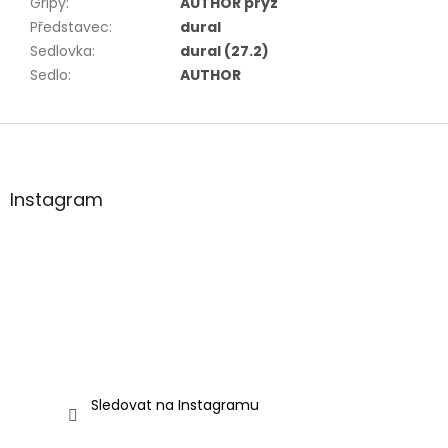
Gripy
:
AUTHOR pryž
Představec
:
dural
Sedlovka
:
dural (27.2)
Sedlo
:
AUTHOR
Z
á
p
a
Instagram
t
í
Sledovat na Instagramu