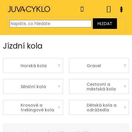
Přejít
na
NÁKUP
obsah
KOŠÍK
HLEDAT
Jízdní kola
Horská kola
Gravel
Cestovní a
Silniční kola
městská kola
Krosové a
Dětská kola a
trekingové kola
odrážedla
Ř