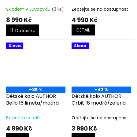
růžová
bílá/fialová/růžová
Skladem v Juvacyklu
(3 ks)
Zeptejte se na dostupnost
8 990 Kč
4 990 Kč
DETAIL
Do košíku
Sleva
Sleva
–35 %
–42 %
Dětské kolo AUTHOR
Dětské kolo AUTHOR
Bello 16 limeta/modrá
Orbit 16 modrá/zelená
Externím skladě
Zeptejte se na dostupnost
4 990 Kč
3 990 Kč