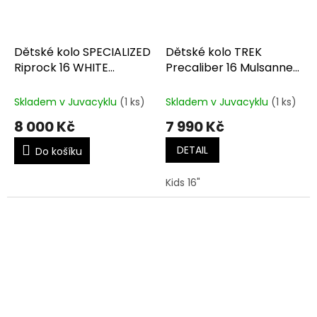
Dětské kolo SPECIALIZED
Dětské kolo TREK
Riprock 16 WHITE
Precaliber 16 Mulsanne
SAGE/DUNE WHITE
Blue
Skladem v Juvacyklu
(1 ks)
Skladem v Juvacyklu
(1 ks)
8 000 Kč
7 990 Kč
DETAIL
Do košíku
Kids 16"