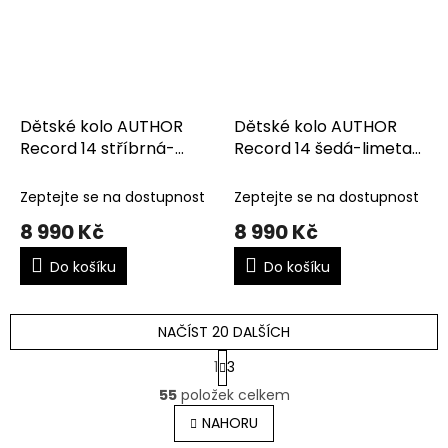
Dětské kolo AUTHOR
Dětské kolo AUTHOR
Record 14 stříbrná-
Record 14 šedá-limeta-
černá-červená
červená
Zeptejte se na dostupnost
Zeptejte se na dostupnost
8 990 Kč
8 990 Kč
Do košíku
Do košíku
NAČÍST 20 DALŠÍCH
S
1
3
t
O
r
55
položek celkem
v
á
l
NAHORU
n
á
k