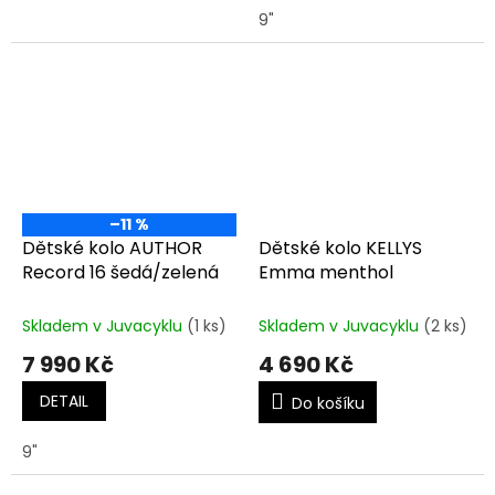
9"
–11 %
Dětské kolo AUTHOR
Dětské kolo KELLYS
Record 16 šedá/zelená
Emma menthol
Skladem v Juvacyklu
(1 ks)
Skladem v Juvacyklu
(2 ks)
7 990 Kč
4 690 Kč
DETAIL
Do košíku
9"