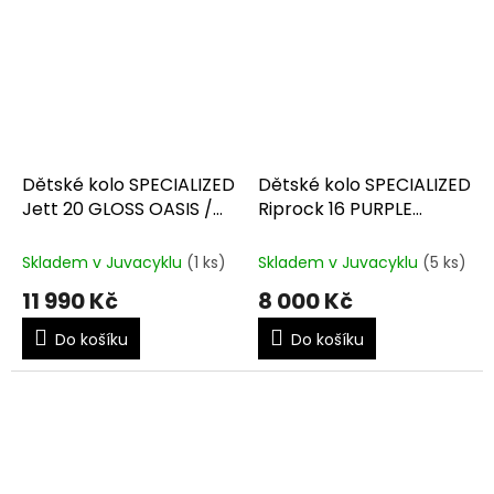
Dětské kolo SPECIALIZED
Dětské kolo SPECIALIZED
Jett 20 GLOSS OASIS /
Riprock 16 PURPLE
FOREST GREEN
HAZE/LAGOON BLUE
Skladem v Juvacyklu
(1 ks)
Skladem v Juvacyklu
(5 ks)
11 990 Kč
8 000 Kč
Do košíku
Do košíku