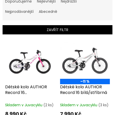
a
Doporučujeme
Nejlevnější
Nejdražší
z
e
Nejprodávanější
Abecedně
n
í
p
ZAVŘÍT FILTR
r
o
V
d
ý
u
p
k
i
t
s
ů
p
r
o
–11 %
d
Dětské kolo AUTHOR
Dětské kolo AUTHOR
u
Record 16
Record 16 bílá/stříbrná
k
bílá/růžová/fialová
t
Skladem v Juvacyklu
(2 ks)
Skladem v Juvacyklu
(3 ks)
ů
8 990 Kč
7 990 Kč