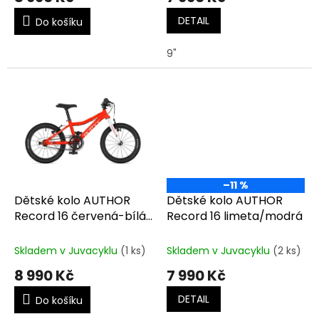
DETAIL
Do košíku
9"
–11 %
Dětské kolo AUTHOR
Dětské kolo AUTHOR
Record 16 červená-bílá-
Record 16 limeta/modrá
stříbrná
Skladem v Juvacyklu
(1 ks)
Skladem v Juvacyklu
(2 ks)
8 990 Kč
7 990 Kč
DETAIL
Do košíku