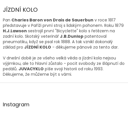
o
d
v
JÍZDNÍ KOLO
a
á
c
n
í
Pan
Charles Baron von Drais de Sauerbun
v roce 1817
í
p
představuje v Paříži první stroj s lidským pohonem. Roku 1879
r
H.J.Lawson
sestrojil první "Bicyclette" kolo s řetězem na
v
zadní kolo. Skotský veterinář
J.B.Dunlop
patentoval
k
pneumatiku, když se psal rok 1888. A tak vznikl dokonalý
y
základ pro
JÍZDNÍ KOLO
- děkujeme pánové za tento dar.
v
ý
V dnešní době je ze všeho velká věda a jízdní kola nejsou
p
výjimkou, ale to hlavní zůstalo - pocit svobody ze šlápnutí do
i
pedálů.
JUVACYKLO
píše svoji historii od roku 1993.
s
Děkujeme, že můžeme být s vámi.
u
Z
á
p
a
Instagram
t
í