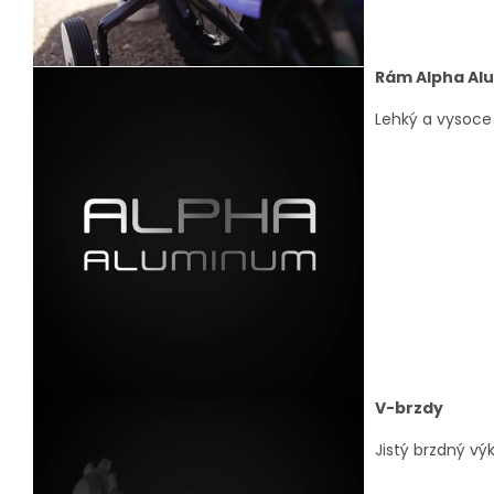
Rám Alpha Al
Lehký a vysoce 
V-brzdy
Jistý brzdný vý