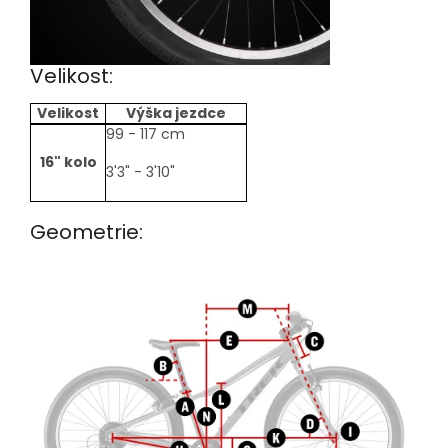
Velikost:
Velikost
Výška jezdce
size-
99 - 117 cm
table
16" kolo
3'3" - 3'10"
Geometrie: