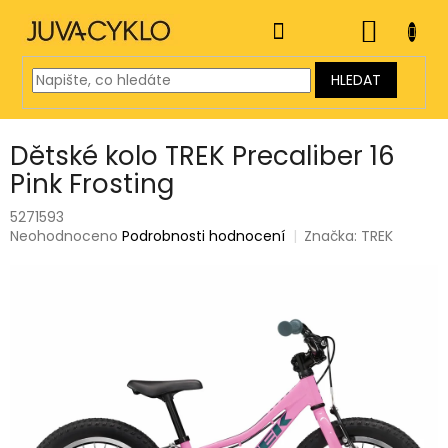
Přejít
na
NÁKUP
obsah
KOŠÍK
HLEDAT
Dětské kolo TREK Precaliber 16
Pink Frosting
5271593
Průměrné
Neohodnoceno
Podrobnosti hodnocení
Značka:
TREK
hodnocení
produktu
je
0,0
z
5
hvězdiček.