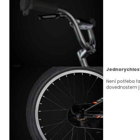
Jednorychlos
Není potřeba řa
dovednostem jí