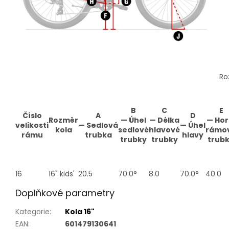
Ro
B
C
E
Číslo
A
D
Rozměr
—
Úhel
—
Délka
—
Hor
velikosti
—
Sedlová
—
Úhel
kola
sedlové
hlavové
rámo
rámu
trubka
hlavy
trubky
trubky
trub
16
16" kids'
20.5
70.0°
8.0
70.0°
40.0
Doplňkové parametry
Kategorie
:
Kola 16"
EAN
:
601479130641