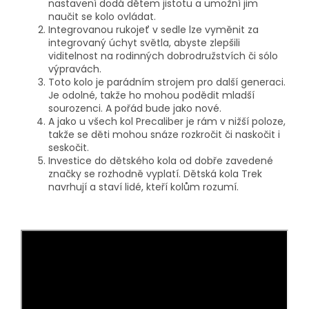
nastavení dodá dětem jistotu a umožní jim
naučit se kolo ovládat.
Integrovanou rukojeť v sedle lze vyměnit za
integrovaný úchyt světla, abyste zlepšili
viditelnost na rodinných dobrodružstvích či sólo
výpravách.
Toto kolo je parádním strojem pro další generaci.
Je odolné, takže ho mohou podědit mladší
sourozenci. A pořád bude jako nové.
A jako u všech kol Precaliber je rám v nižší poloze,
takže se děti mohou snáze rozkročit či naskočit i
seskočit.
Investice do dětského kola od dobře zavedené
značky se rozhodně vyplatí. Dětská kola Trek
navrhují a staví lidé, kteří kolům rozumí.