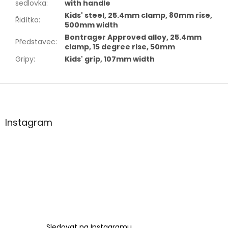
sedlovka
:
with handle
Kids' steel, 25.4mm clamp, 80mm rise,
Řidítka
:
500mm width
Bontrager Approved alloy, 25.4mm
Představec
:
clamp, 15 degree rise, 50mm
Gripy
:
Kids' grip, 107mm width
Z
á
p
a
Instagram
t
í
Sledovat na Instagramu