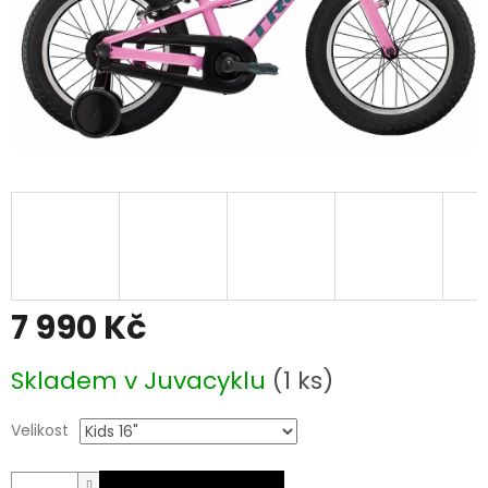
7 990 Kč
Měrná
Skladem v Juvacyklu
(1 ks)
cena:
Velikost