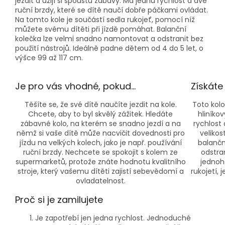
jezdit a užijí si spoustu zábavy. Má jednu rychlost a dvě
ruční brzdy, které se dítě naučí dobře páčkami ovládat.
Na tomto kole je součástí sedla rukojeť, pomocí níž
můžete svému dítěti při jízdě pomáhat. Balanční
kolečka lze velmi snadno namontovat a odstranit bez
použití nástrojů. Ideálně padne dětem od 4 do 5 let, o
výšce 99 až 117 cm.
Je pro vás vhodné, pokud…
Získáte
Těšíte se, že své dítě naučíte jezdit na kole.
Toto kolo
Chcete, aby to byl skvělý zážitek. Hledáte
hliníko
zábavné kolo, na kterém se snadno jezdí a na
rychlost
němž si vaše dítě může nacvičit dovednosti pro
veliko
jízdu na velkých kolech, jako je např. používání
balančn
ruční brzdy. Nechcete se spokojit s kolem ze
odstra
supermarketů, protože znáte hodnotu kvalitního
jednoh
stroje, který vašemu dítěti zajistí sebevědomí a
rukojetí,
ovladatelnost.
Proč si je zamilujete
Je zapotřebí jen jedna rychlost. Jednoduché