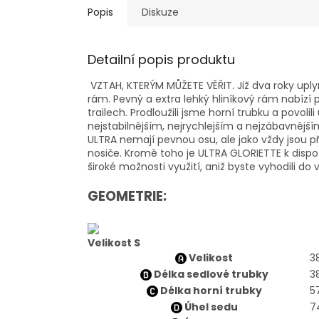
Popis
Diskuze
Detailní popis produktu
VZTAH, KTERÝM MŮŽETE VĚŘIT.
Již dva roky upl
rám.
Pevný a extra lehký hliníkový rám nabízí 
trailech.
Prodloužili jsme horní trubku a povolili
nejstabilnějším, nejrychlejším a nejzábavnější
ULTRA nemají pevnou osu, ale jako vždy jsou p
nosiče.
Kromě toho je ULTRA GLORIETTE k dispoz
široké možnosti využití, aniž byste vyhodili do
GEOMETRIE:
Velikost S
Velikost
3
Délka sedlové trubky
3
Délka horní trubky
5
Úhel sedu
7