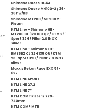
Shimano Deore HG54
Shimano Deore M4100-2 / 36-
26T w/BB
Shimano MT200 / MT200 2-
Piston
KTM Line - Shimano HB-
MT200 CL 32H 100 QR / KTM 28"
let
:
Sport 32H / Pillar 2.0 INOX
silver
KTM Line - Shimano FH-
RM35BZ CL 32H 135 QR / KTM
et
:
28" Sport 32H / Pillar 2.0 INOX
silver
Maxxis Rekon Race EXO 57-
622
KTM LINE SPORT
KTM LINE 27.2
c
:
KTM LINE 7°
KTM COMP Riser 12 720-
740mm
KTM COMP MTB