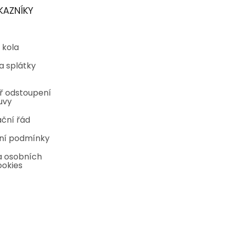
KAZNÍKY
 kola
a splátky
ř odstoupení
uvy
ční řád
ní podmínky
 osobních
ookies