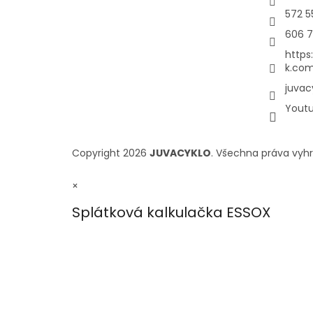
572 5
606 7
https
k.com
juvac
Yout
Copyright 2026
JUVACYKLO
. Všechna práva vyh
×
Splátková kalkulačka ESSOX