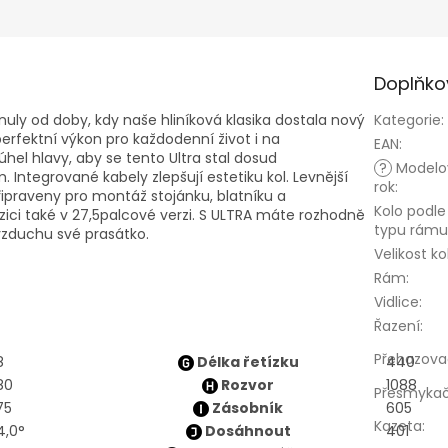
Doplňko
ynuly od doby, kdy naše hliníková klasika dostala nový
Kategorie
:
perfektní výkon pro každodenní život i na
EAN
:
 úhel hlavy, aby se tento Ultra stal dosud
?
Modelo
m.
Integrované kabely zlepšují estetiku kol.
Levnější
rok
:
řipraveny pro montáž stojánku, blatníku a
Kolo podle
ici také v 27,5palcové verzi.
S ULTRA máte rozhodně
typu rámu
 vzduchu své prasátko.
Velikost ko
Rám
:
Vidlice
:
Řazení
:
Přehazova
8
Délka řetízku
440
80
Rozvor
1088
Přesmyka
75
Zásobník
605
Kazeta
:
4,0°
Dosáhnout
401