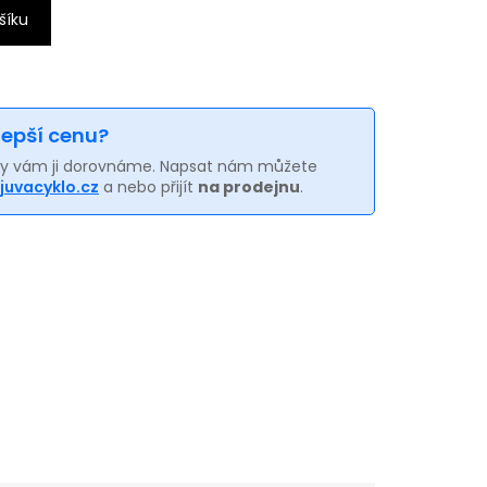
šíku
 lepší cenu?
my vám ji dorovnáme. Napsat nám můžete
juvacyklo.cz
a nebo přijít
na prodejnu
.