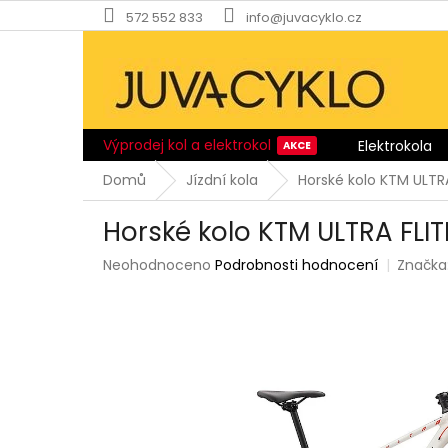
Přejít
572 552 833
info@juvacyklo.cz
na
obsah
Výprodej kol a elektrokol
Elektrokola
Domů
Jízdní kola
Horské kolo KTM ULTRA
Horské kolo KTM ULTRA FLIT
Průměrné
Neohodnoceno
Podrobnosti hodnocení
Značka
hodnocení
produktu
je
0,0
z
5
hvězdiček.