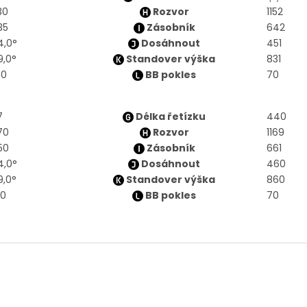
30
Rozvor
1152
35
Zásobník
642
4,0°
Dosáhnout
451
9,0°
Standover výška
831
40
BB pokles
70
7
Délka řetízku
440
70
Rozvor
1169
50
Zásobník
661
4,0°
Dosáhnout
460
9,0°
Standover výška
860
60
BB pokles
70