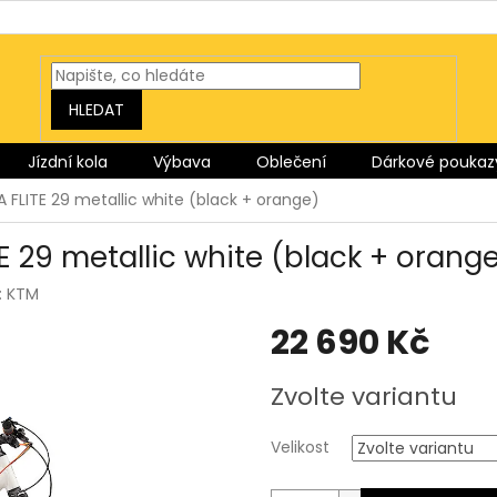
HLEDAT
Jízdní kola
Výbava
Oblečení
Dárkové poukaz
 FLITE 29 metallic white (black + orange)
E 29 metallic white (black + orang
:
KTM
22 690 Kč
Měrná
Zvolte variantu
cena:
Velikost