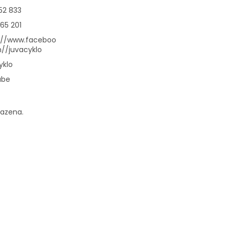
52 833
65 201
://www.faceboo
//juvacyklo
yklo
ube
razena.