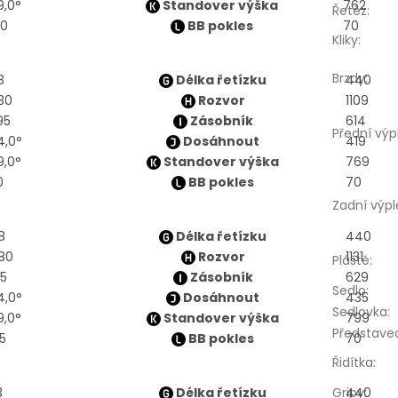
9,0°
Standover výška
762
Řetěz
:
00
BB pokles
70
Kliky
:
Brzdy
:
3
Délka řetízku
440
30
Rozvor
1109
95
Zásobník
614
Přední výp
4,0°
Dosáhnout
419
9,0°
Standover výška
769
0
BB pokles
70
Zadní výpl
8
Délka řetízku
440
80
Rozvor
1131
Pláště
:
15
Zásobník
629
Sedlo
:
4,0°
Dosáhnout
435
Sedlovka
:
9,0°
Standover výška
799
Představe
25
BB pokles
70
Řidítka
:
3
Délka řetízku
Gripy
440
: