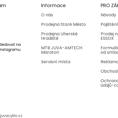
ram
Informace
PRO ZÁ
O nás
Návody
Prodejna Staré Město
Pojištění
Prodejna Uherské
Prodej n
Hradiště
ESSOX
Sledovat na
MTB JUVA-AMTECH
Formulá
Instagramu
Maraton
od smlo
Servisní místa
Reklama
Obchod
Ochrana
údajů-c
@
juvacyklo.cz