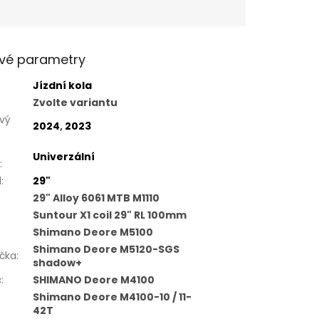
vé parametry
Jízdní kola
Zvolte variantu
vý
2024
,
2023
Univerzální
:
l
:
29"
29" Alloy 6061 MTB M1110
Suntour X1 coil 29" RL 100mm
Shimano Deore M5100
Shimano Deore M5120-SGS
čka
:
shadow+
č
:
SHIMANO Deore M4100
Shimano Deore M4100-10 / 11-
42T