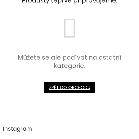
Produkty teprve připravujeme.
Můžete se ale podívat na ostatní
kategorie.
ZPĚT DO OBCHODU
Z
á
p
a
Instagram
t