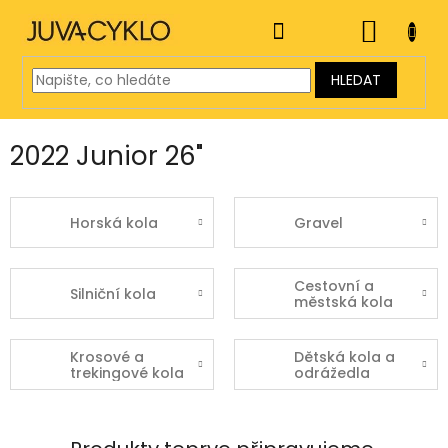
Přejít
na
NÁKUP
obsah
KOŠÍK
HLEDAT
2022 Junior 26"
Horská kola
Gravel
Cestovní a
Silniční kola
městská kola
Krosové a
Dětská kola a
trekingové kola
odrážedla