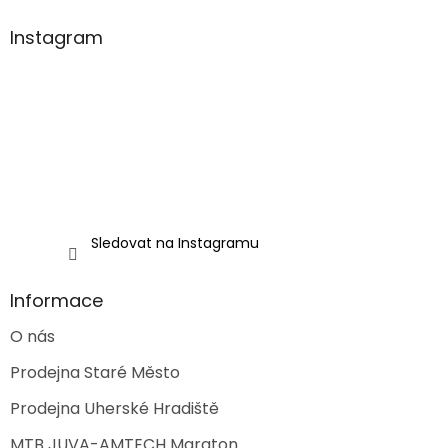
p
a
Instagram
t
í
Sledovat na Instagramu
Informace
O nás
Prodejna Staré Město
Prodejna Uherské Hradiště
MTB JUVA-AMTECH Maraton