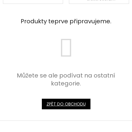
Produkty teprve připravujeme.
Můžete se ale podívat na ostatní
kategorie.
ZPĚT DO OBCHODU
Z
á