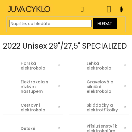
Přejít
na
NÁKUP
obsah
KOŠÍK
HLEDAT
2022 Unisex 29"/27,5" SPECIALIZED
Horská
Lehká
elektrokola
elektrokola
Elektrokola s
Gravelová a
nízkým
silniční
nástupem
elektrokola
Cestovní
Skládačky a
elektrokola
elektrotříkolky
Příslušenství k
Dětské
elektrokolům