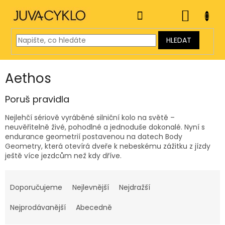
Přejít
na
NÁKUP
obsah
KOŠÍK
HLEDAT
Aethos
Poruš pravidla
Nejlehčí sériově vyráběné silniční kolo na světě –
neuvěřitelně živé, pohodlné a jednoduše dokonalé. Nyní s
endurance geometrií postavenou na datech Body
Geometry, která otevírá dveře k nebeskému zážitku z jízdy
ještě více jezdcům než kdy dříve.
Ř
a
Doporučujeme
Nejlevnější
Nejdražší
z
e
Nejprodávanější
Abecedně
n