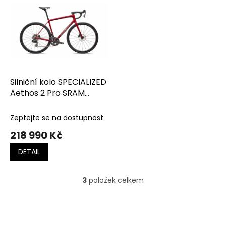
Silniční kolo SPECIALIZED
Aethos 2 Pro SRAM
Force AXS Gloss Red Sky
/ Chrome
Zeptejte se na dostupnost
218 990 Kč
DETAIL
3
položek celkem
O
v
l
Z
á
á
d