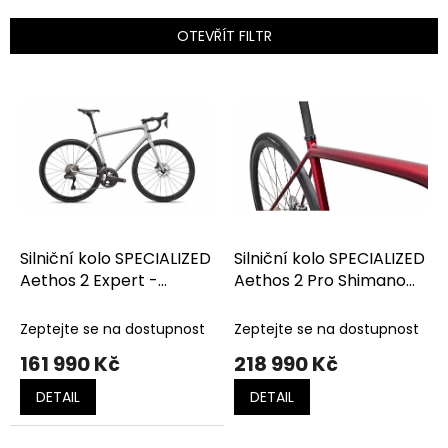
í
p
OTEVŘÍT FILTR
r
o
V
d
ý
u
p
k
i
t
s
ů
p
r
o
d
Silniční kolo SPECIALIZED
Silniční kolo SPECIALIZED
u
Aethos 2 Expert -
Aethos 2 Pro Shimano
k
Shimano Ultegra Di2
Ultegra Di2 Gloss Red
t
Gloss Dolomite Metallic
Sky / Chrome
Zeptejte se na dostupnost
Zeptejte se na dostupnost
ů
/ Blue Pearl Over
161 990 Kč
218 990 Kč
Shadow Silver
DETAIL
DETAIL