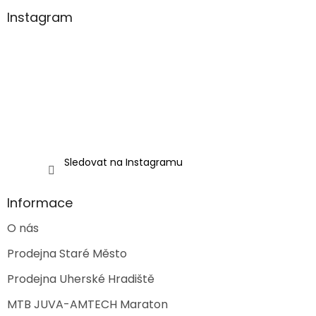
p
a
a
Instagram
c
t
í
í
p
r
v
k
y
v
ý
p
i
Sledovat na Instagramu
s
u
Informace
O nás
Prodejna Staré Město
Prodejna Uherské Hradiště
MTB JUVA-AMTECH Maraton