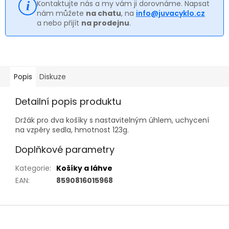
Kontaktujte nás a my vám ji dorovnáme. Napsat
nám můžete
na chatu
, na
info@juvacyklo.cz
a nebo přijít
na prodejnu
.
Popis
Diskuze
Detailní popis produktu
Držák pro dva košíky s nastavitelným úhlem, uchycení
na vzpěry sedla, hmotnost 123g.
Doplňkové parametry
Kategorie
:
Košíky a láhve
EAN
:
8590816015968
Z
á