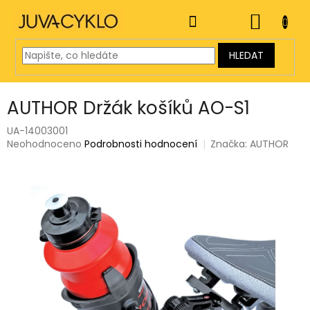
Přejít
na
NÁKUP
obsah
KOŠÍK
HLEDAT
AUTHOR Držák košíků AO-S1
UA-14003001
Průměrné
Neohodnoceno
Podrobnosti hodnocení
Značka:
AUTHOR
hodnocení
produktu
je
0,0
z
5
hvězdiček.