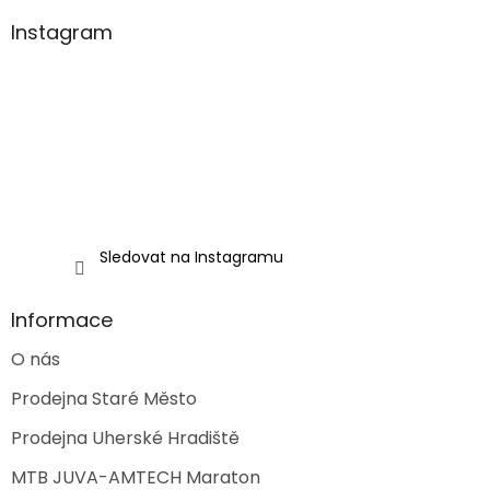
p
a
Instagram
t
í
Sledovat na Instagramu
Informace
O nás
Prodejna Staré Město
Prodejna Uherské Hradiště
MTB JUVA-AMTECH Maraton