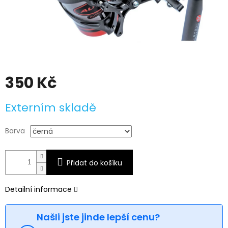
350 Kč
Měrná
Externím skladě
cena:
Barva
Přidat do košíku
Detailní informace
Našli jste jinde lepší cenu?