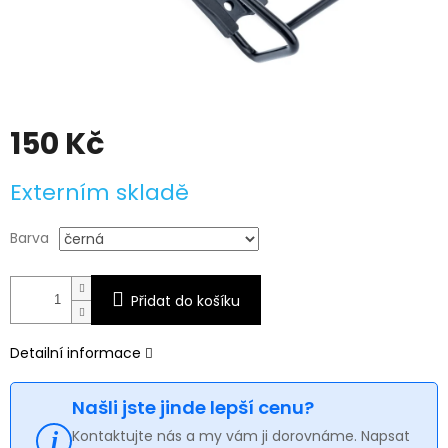
150 Kč
Měrná
Externím skladě
cena:
Barva
Přidat do košíku
Detailní informace
Našli jste jinde lepší cenu?
Kontaktujte nás a my vám ji dorovnáme. Napsat