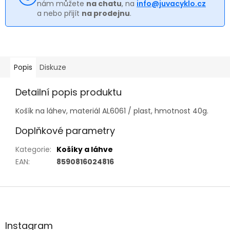
nám můžete
na chatu
, na
info@juvacyklo.cz
a nebo přijít
na prodejnu
.
Popis
Diskuze
Detailní popis produktu
Košík na láhev, materiál AL6061 / plast, hmotnost 40g.
Doplňkové parametry
Kategorie
:
Košíky a láhve
EAN
:
8590816024816
Z
á
p
a
Instagram