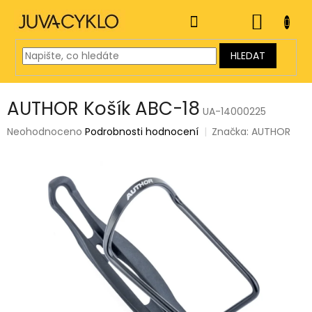
Přejít
na
NÁKUP
obsah
KOŠÍK
HLEDAT
AUTHOR Košík ABC-18
UA-14000225
Průměrné
Neohodnoceno
Podrobnosti hodnocení
Značka:
AUTHOR
hodnocení
produktu
je
0,0
z
5
hvězdiček.