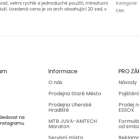
ač, velmi rychlé a jednoduché použití, miniaturní
Kategorie
:
uší. Uvedená cena je za arch obsahující 20 sad, v
EAN
:
ram
Informace
PRO ZÁ
O nás
Návody
Prodejna Staré Město
Pojištění
Prodejna Uherské
Prodej n
Hradiště
ESSOX
Sledovat na
MTB JUVA-AMTECH
Formulá
Instagramu
Maraton
od smlo
Servisní místa
Reklama