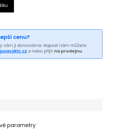
šíku
 lepší cenu?
my vám ji dorovnáme. Napsat nám můžete
juvacyklo.cz
a nebo přijít
na prodejnu
.
vé parametry