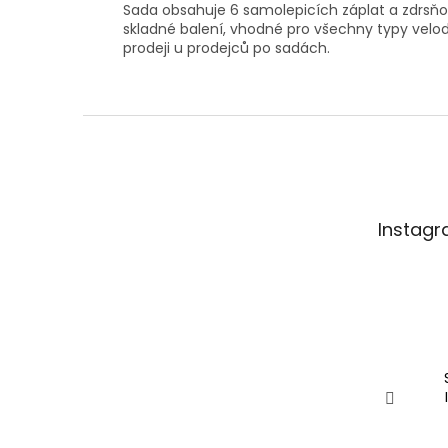
Sada obsahuje 6 samolepicích záplat a zdrsňov
skladné balení, vhodné pro všechny typy velod
prodeji u prodejců po sadách.
Z
á
p
a
t
Instag
í