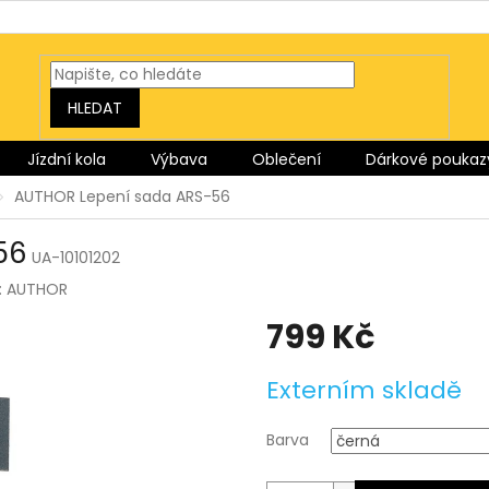
HLEDAT
Jízdní kola
Výbava
Oblečení
Dárkové poukaz
AUTHOR Lepení sada ARS-56
56
UA-10101202
:
AUTHOR
799 Kč
Měrná
Externím skladě
cena:
Barva