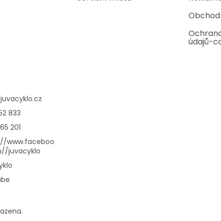
Obchod
Ochrana
údajů-c
@
juvacyklo.cz
52 833
65 201
://www.faceboo
//juvacyklo
yklo
ube
razena.