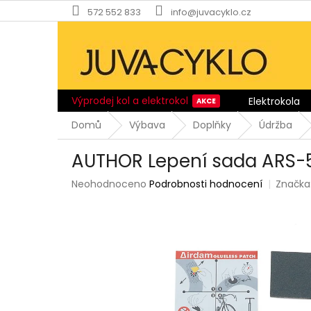
Přejít
572 552 833
info@juvacyklo.cz
na
obsah
Výprodej kol a elektrokol
Elektrokola
Domů
Výbava
Doplňky
Údržba
AUTHOR Lepení sada ARS-
Průměrné
Neohodnoceno
Podrobnosti hodnocení
Značka
hodnocení
produktu
je
0,0
z
5
hvězdiček.