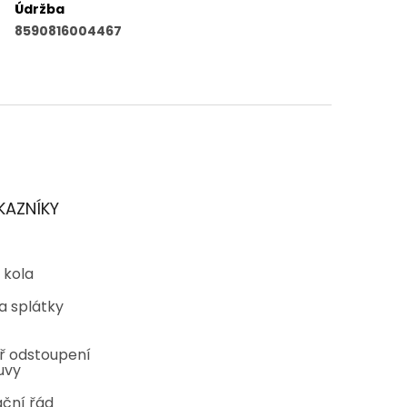
Údržba
8590816004467
KAZNÍKY
 kola
a splátky
ř odstoupení
uvy
ční řád