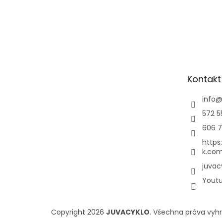
Kontakt
info
572 5
606 7
https
k.com
juvac
Yout
Copyright 2026
JUVACYKLO
. Všechna práva vyh