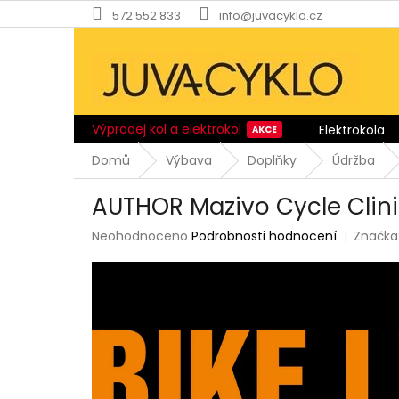
Přejít
572 552 833
info@juvacyklo.cz
na
obsah
Výprodej kol a elektrokol
Elektrokola
Domů
Výbava
Doplňky
Údržba
AUTHOR Mazivo Cycle Clini
Průměrné
Neohodnoceno
Podrobnosti hodnocení
Značka
hodnocení
produktu
je
0,0
z
5
hvězdiček.