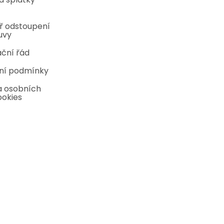
ř odstoupení
uvy
ční řád
ní podmínky
 osobních
ookies