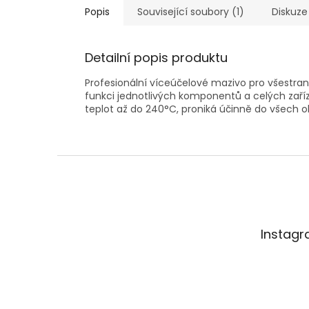
Popis
Související soubory (1)
Diskuze
Detailní popis produktu
Profesionální víceúčelové mazivo pro všestran
funkci jednotlivých komponentů a celých zaří
teplot až do 240°C, proniká účinně do všech ob
Z
á
p
a
t
Instag
í