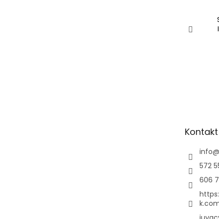
Kontakt
info
572 5
606 7
https
k.com
juvac