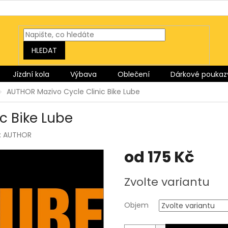
HLEDAT
Jízdní kola
Výbava
Oblečení
Dárkové poukaz
AUTHOR Mazivo Cycle Clinic Bike Lube
c Bike Lube
:
AUTHOR
od
175 Kč
Měrná
Zvolte variantu
cena:
Objem