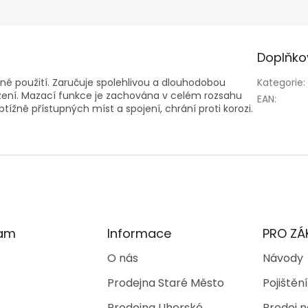
Doplňko
né použití. Zaručuje spolehlivou a dlouhodobou
Kategorie
:
zení. Mazací funkce je zachována v celém rozsahu
EAN
:
tížně přístupných míst a spojení, chrání proti korozi.
ram
Informace
PRO ZÁ
O nás
Návody
Prodejna Staré Město
Pojištění
Prodejna Uherské
Prodej n