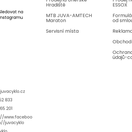
Hradiště
ESSOX
Sledovat na
MTB JUVA-AMTECH
Formulá
Instagramu
Maraton
od smlo
Servisní místa
Reklama
Obchod
Ochrana
údajů-c
@
juvacyklo.cz
52 833
65 201
://www.faceboo
//juvacyklo
yklo