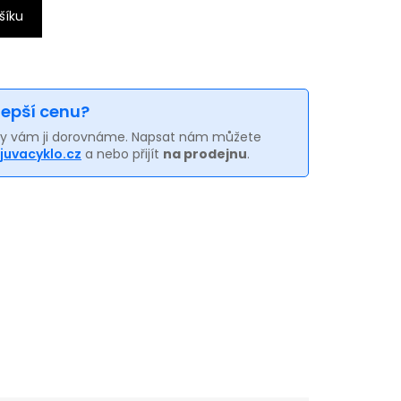
šíku
 lepší cenu?
my vám ji dorovnáme. Napsat nám můžete
juvacyklo.cz
a nebo přijít
na prodejnu
.