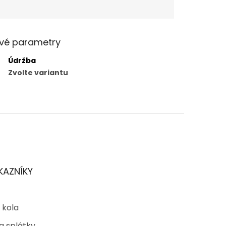
vé parametry
Údržba
Zvolte variantu
KAZNÍKY
 kola
a splátky