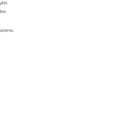
yklo
ube
razena.