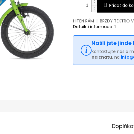
Přidat do ko
HITEN RÁM | BRZDY TEKTRO 
Detailní informace
Našli jste jinde
Kontaktujte nás a 
na chatu
, na
info@
Doplňko