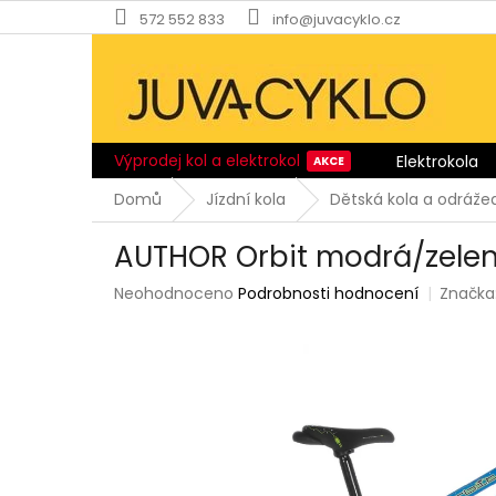
Přejít
572 552 833
info@juvacyklo.cz
na
obsah
Výprodej kol a elektrokol
Elektrokola
Domů
Jízdní kola
Dětská kola a odráže
AUTHOR Orbit modrá/zele
Průměrné
Neohodnoceno
Podrobnosti hodnocení
Značka
hodnocení
produktu
je
0,0
z
5
hvězdiček.