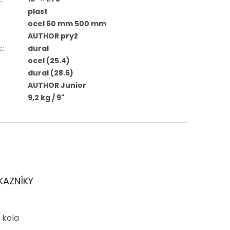
plast
ocel 60 mm 500 mm
AUTHOR pryž
c
:
dural
ocel (25.4)
dural (28.6)
AUTHOR Junior
9,2 kg / 9"
KAZNÍKY
 kola