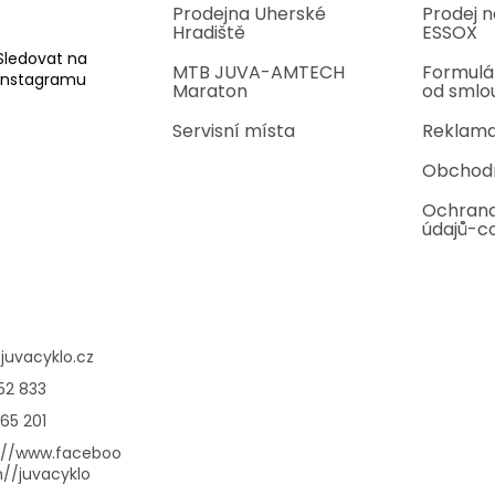
Prodejna Uherské
Prodej n
Hradiště
ESSOX
Sledovat na
MTB JUVA-AMTECH
Formulá
Instagramu
Maraton
od smlo
Servisní místa
Reklama
Obchod
Ochrana
údajů-c
@
juvacyklo.cz
52 833
65 201
://www.faceboo
//juvacyklo