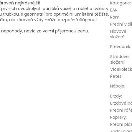
zároveň nejkrásnější!
Kategorie
:
 z prvních dvoukolých parťáků vašeho malého cyklisty.
EAN
:
trubkou, s geometrií pro optimální umístění těžiště,
Rám
:
páčku, ale zároveň vždy může bezpečně šlápnout
Přední vidl
o nepohody, navíc za velmi příjemnou cenu.
Hlavové
složení
:
Převodník
:
Středové
složení
:
Vícekoleč
Řetěz
:
Náboje
:
Brzdy
:
Brzdové p
Přední ráf
Paprsky
:
Přední plá
Zadní pláš