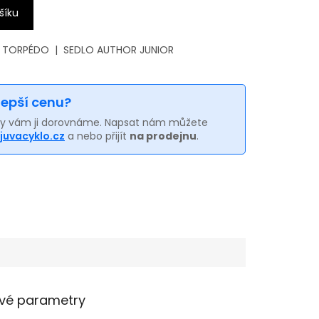
šíku
V TORPÉDO | SEDLO AUTHOR JUNIOR
 lepší cenu?
my vám ji dorovnáme. Napsat nám můžete
juvacyklo.cz
a nebo přijít
na prodejnu
.
vé parametry