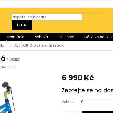
HLEDAT
Jízdní kola
Výbava
Oblečení
Dárkové poukaz
dla
AUTHOR Orbit modrá/zelená
ná
42931101
:
AUTHOR
6 990 Kč
Měrná
Zeptejte se na do
cena:
Velikost