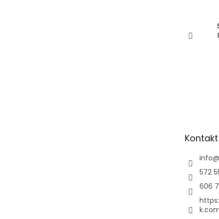
Kontakt
info
572 5
606 7
https
k.com