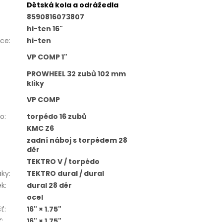
Dětská kola a odrážedla
8590816073807
hi-ten 16"
ice
:
hi-ten
VP COMP 1"
PROWHEEL 32 zubů 102 mm
kliky
VP COMP
ko
:
torpédo 16 zubů
KMC Z6
zadní náboj s torpédem 28
děr
TEKTRO V / torpédo
áky
:
TEKTRO dural / dural
ek
:
dural 28 děr
ocel
šť
:
16" × 1.75"
ť
:
16" × 1.75"