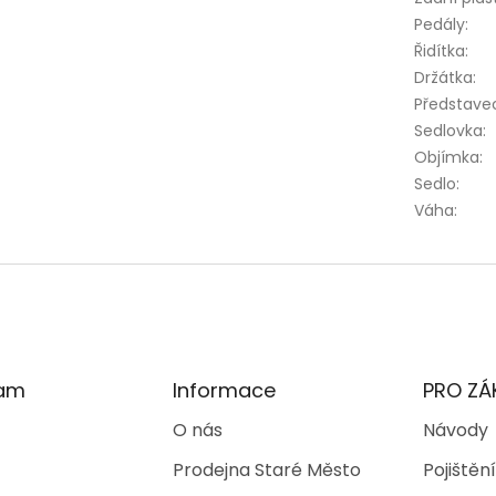
Pedály
:
Řidítka
:
Držátka
:
Představe
Sedlovka
:
Objímka
:
Sedlo
:
Váha
:
ram
Informace
PRO ZÁ
O nás
Návody
Prodejna Staré Město
Pojištění