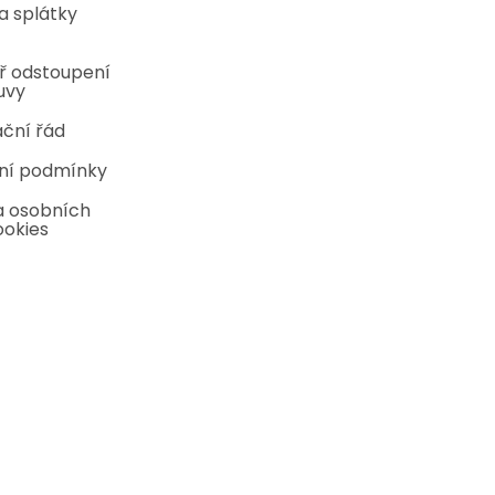
a splátky
ř odstoupení
uvy
ční řád
ní podmínky
 osobních
ookies