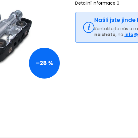
Detailní informace
Našli jste jinde
Kontaktujte nás a 
na chatu
, na
info@
–28 %