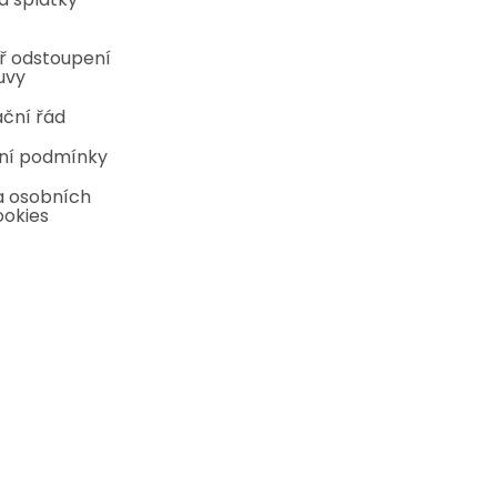
ř odstoupení
uvy
ční řád
ní podmínky
 osobních
ookies