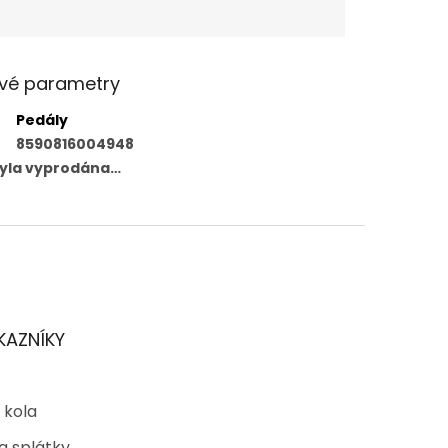
vé parametry
Pedály
8590816004948
byla vyprodána…
KAZNÍKY
 kola
a splátky