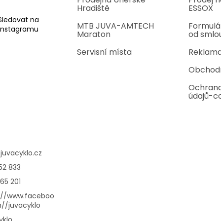
Hradiště
ESSOX
Sledovat na
MTB JUVA-AMTECH
Formulá
Instagramu
Maraton
od smlo
Servisní místa
Reklama
Obchod
Ochrana
údajů-c
@
juvacyklo.cz
52 833
65 201
://www.faceboo
//juvacyklo
yklo