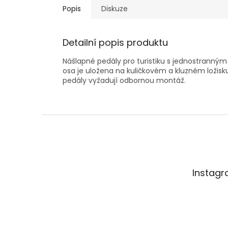
Popis
Diskuze
Detailní popis produktu
Nášlapné pedály pro turistiku s jednostranný
osa je uložena na kuličkovém a kluzném ložisk
pedály vyžadují odbornou montáž.
Z
á
p
a
t
Instag
í