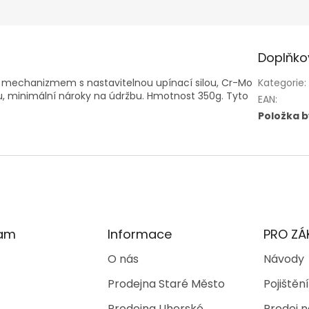
Doplňko
m mechanizmem s nastavitelnou upínací silou, Cr-Mo
Kategorie
:
u, minimální nároky na údržbu. Hmotnost 350g. Tyto
EAN
:
Položka 
ram
Informace
PRO ZÁ
O nás
Návody
Prodejna Staré Město
Pojištění
Prodejna Uherské
Prodej n