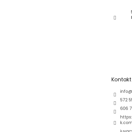
Kontakt
info
572 5
606 7
https
k.com
juvac