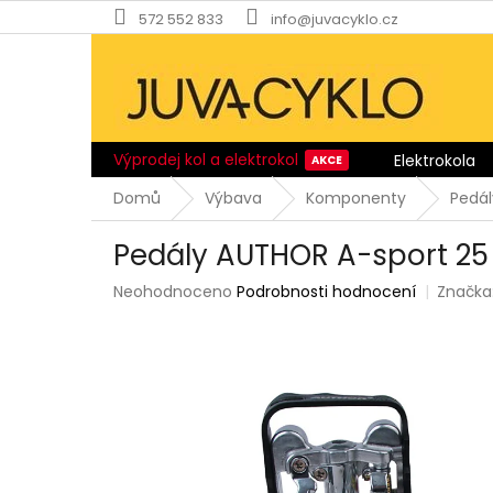
Přejít
572 552 833
info@juvacyklo.cz
na
obsah
Výprodej kol a elektrokol
Elektrokola
Domů
Výbava
Komponenty
Pedál
Pedály AUTHOR A-sport 25
Průměrné
Neohodnoceno
Podrobnosti hodnocení
Značka
hodnocení
produktu
je
0,0
z
5
hvězdiček.