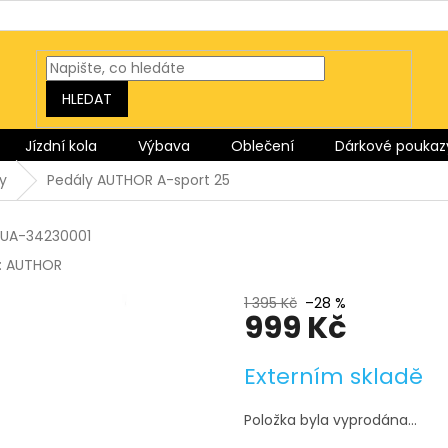
HLEDAT
Jízdní kola
Výbava
Oblečení
Dárkové poukaz
y
Pedály AUTHOR A-sport 25
UA-34230001
:
AUTHOR
1 395 Kč
–28 %
999 Kč
Měrná
Externím skladě
cena:
Položka byla vyprodána…