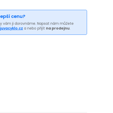
 lepší cenu?
my vám ji dorovnáme. Napsat nám můžete
juvacyklo.cz
a nebo přijít
na prodejnu
.