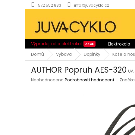
Přejít
572 552 833
info@juvacyklo.cz
na
obsah
Výprodej kol a elektrokol
Elektrokola
Domů
Výbava
Doplňky
Koše a nos
AUTHOR Popruh AES-320
UA
Průměrné
Neohodnoceno
Podrobnosti hodnocení
Značka
hodnocení
produktu
je
0,0
z
5
hvězdiček.