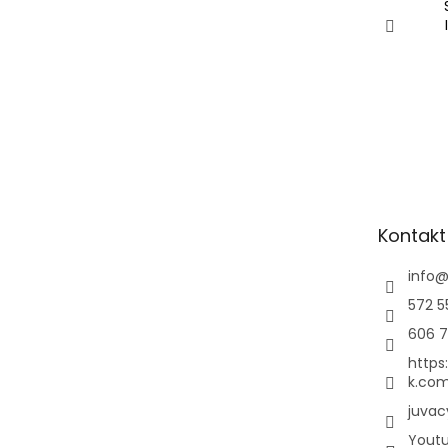
Kontakt
info
572 5
606 7
https
k.com
juvac
Yout