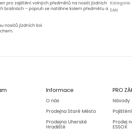
en pro zajištění volných předmětů na nosiči jízdních
Kategorie
:
ch brašnách – popruh se natáhne kolem předmětu a
EAN
:
u nosičů jízdních kol.
rchem.
ram
Informace
PRO ZÁ
O nás
Návody
Prodejna Staré Město
Pojištění
Prodejna Uherské
Prodej n
Hradiště
ESSOX