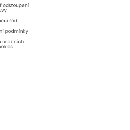
ř odstoupení
uvy
ční řád
ní podmínky
 osobních
ookies