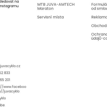
Sledovat na
MTB JUVA-AMTECH
Formulá
Instagramu
Maraton
od smlo
Servisní místa
Reklama
Obchod
Ochrana
údajů-c
@
juvacyklo.cz
52 833
65 201
://www.faceboo
//juvacyklo
yklo
ube