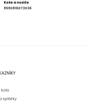
Koše a nosiče
8590816073036
KAZNÍKY
 kola
a splátky