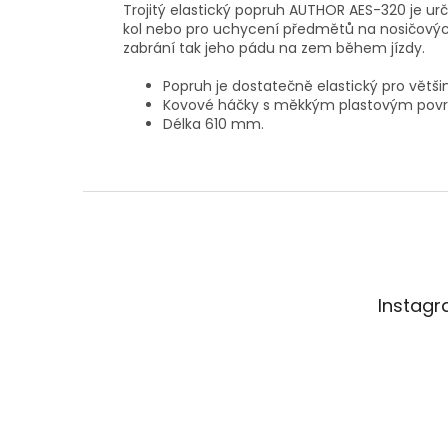
Trojitý elastický popruh AUTHOR AES-320 je urč
kol nebo pro uchycení předmětů na nosičový
zabrání tak jeho pádu na zem během jízdy.
Popruh je dostatečně elastický pro většin
Kovové háčky s měkkým plastovým pov
Délka 610 mm.
Z
á
p
a
t
Instag
í