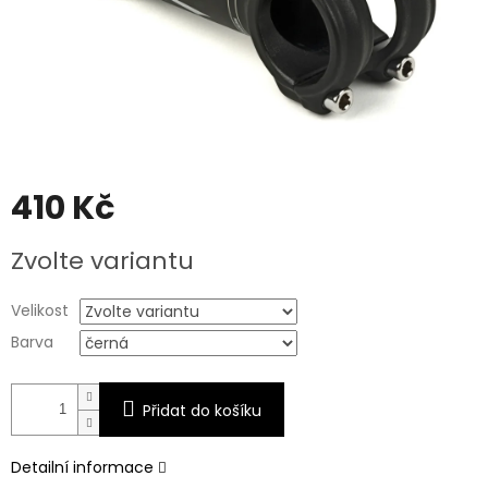
410 Kč
Měrná
Zvolte variantu
cena:
Velikost
Barva
Přidat do košíku
Detailní informace