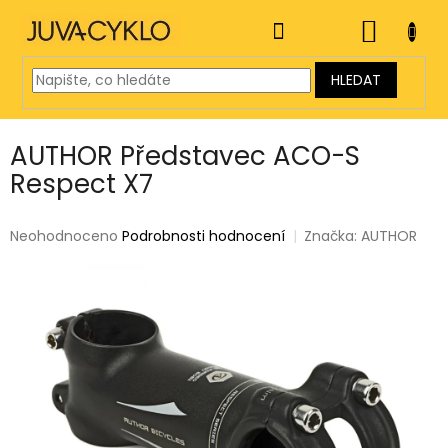
Přejít
na
NÁKUP
obsah
KOŠÍK
HLEDAT
AUTHOR Představec ACO-S
Respect X7
Průměrné
Neohodnoceno
Podrobnosti hodnocení
Značka:
AUTHOR
hodnocení
produktu
je
0,0
z
5
hvězdiček.