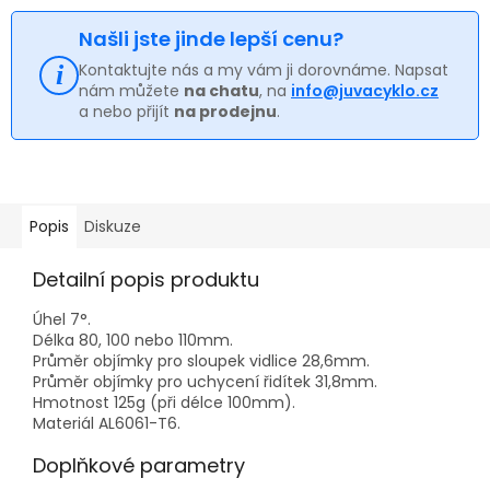
Našli jste jinde lepší cenu?
Kontaktujte nás a my vám ji dorovnáme. Napsat
nám můžete
na chatu
, na
info@juvacyklo.cz
a nebo přijít
na prodejnu
.
Popis
Diskuze
Detailní popis produktu
Úhel 7°.
Délka 80, 100 nebo 110mm.
Průměr objímky pro sloupek vidlice 28,6mm.
Průměr objímky pro uchycení řidítek 31,8mm.
Hmotnost 125g (při délce 100mm).
Materiál AL6061-T6.
Doplňkové parametry