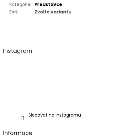
Kategorie
:
Představce
EAN
:
Zvolte variantu
Z
á
p
a
Instagram
t
í
Sledovat na Instagramu
Informace