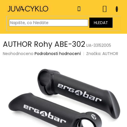
Přejít
na
NÁKUP
obsah
KOŠÍK
HLEDAT
AUTHOR Rohy ABE-302
UA-33152005
Průměrné
Neohodnoceno
Podrobnosti hodnocení
Značka:
AUTHOR
hodnocení
produktu
je
0,0
z
5
hvězdiček.