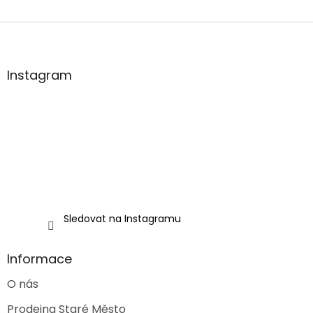
Z
á
p
a
Instagram
t
í
Sledovat na Instagramu
Informace
O nás
Prodejna Staré Město