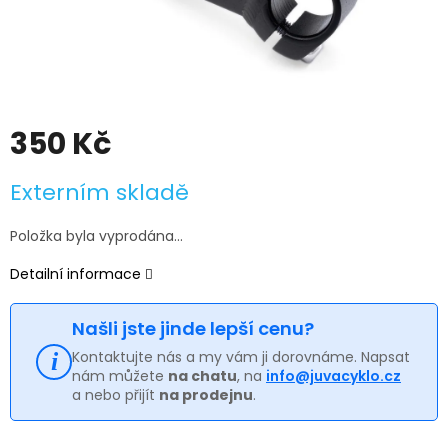
350 Kč
Měrná
Externím skladě
cena:
Položka byla vyprodána…
Detailní informace
Našli jste jinde lepší cenu?
Kontaktujte nás a my vám ji dorovnáme. Napsat
nám můžete
na chatu
, na
info@juvacyklo.cz
a nebo přijít
na prodejnu
.