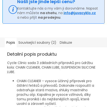
Našli jste jinde lepší cenu?
Kontaktujte nás a my vám ji dorovnáme. Napsat
nám můžete
na chatu
, na
info@juvacyklo.cz
a nebo přijít
na prodejnu
.
Popis
Související soubory (2)
Diskuze
Detailní popis produktu
Cycle Clinic sada 3 základních přípravků pro údržbu
kola: CHAIN CLEANER, CHAIN LUBE, SUSPENSION SILICONE
LUBE.
CHAIN CLEANER - vysoce účinný přípravek pro
čištění řetězů a převodů. Dokonale rozpouští a
odstraňuje stará maziva, shluky mastného
prachu atp. Kapalina je vysoce vzlínavá, díky
tomu proniká i do nejtěsnějších spojů, které
uvolní a zároveň vyčistí.