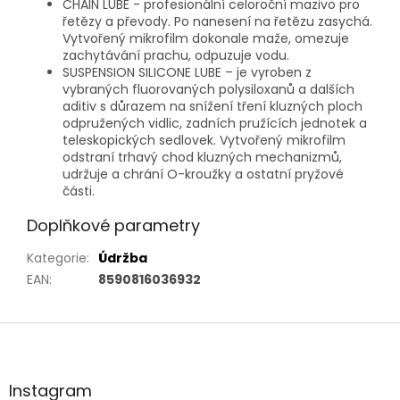
CHAIN LUBE - profesionální celoroční mazivo pro
řetězy a převody. Po nanesení na řetězu zasychá.
Vytvořený mikrofilm dokonale maže, omezuje
zachytávání prachu, odpuzuje vodu.
SUSPENSION SILICONE LUBE – je vyroben z
vybraných fluorovaných polysiloxanů a dalších
aditiv s důrazem na snížení tření kluzných ploch
odpružených vidlic, zadních pružících jednotek a
teleskopických sedlovek. Vytvořený mikrofilm
odstraní trhavý chod kluzných mechanizmů,
udržuje a chrání O-kroužky a ostatní pryžové
části.
Doplňkové parametry
Kategorie
:
Údržba
EAN
:
8590816036932
Z
á
p
a
Instagram