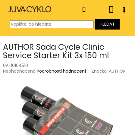
Přejít
na
NÁKUP
obsah
KOŠÍK
HLEDAT
AUTHOR Sada Cycle Clinic
Service Starter Kit 3x 150 ml
UA-10164510
Průměrné
Neohodnoceno
Podrobnosti hodnocení
Značka:
AUTHOR
hodnocení
produktu
je
0,0
z
5
hvězdiček.