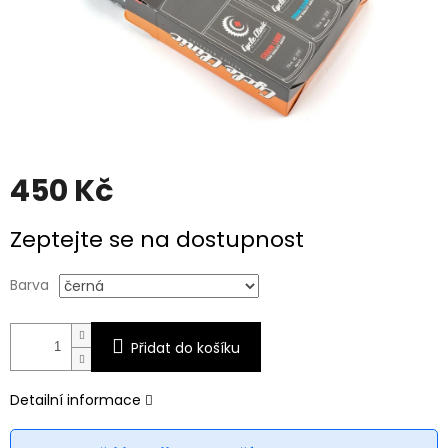
450 Kč
Měrná
Zeptejte se na dostupnost
cena:
Barva
Přidat do košíku
Detailní informace