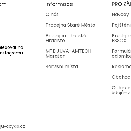
ram
Informace
PRO ZÁ
O nás
Návody
Prodejna Staré Město
Pojištění
Prodejna Uherské
Prodej n
Hradiště
ESSOX
Sledovat na
MTB JUVA-AMTECH
Formulá
Instagramu
Maraton
od smlo
Servisní místa
Reklama
Obchod
Ochrana
údajů-c
@
juvacyklo.cz