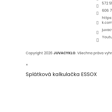
572 5
606 7
https
k.com
juvac
Yout
Copyright 2026
JUVACYKLO
. Všechna práva vyh
×
Splátková kalkulačka ESSOX