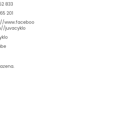
52 833
65 201
://www.faceboo
//juvacyklo
yklo
ube
razena.