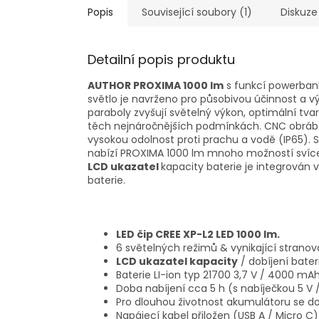
Popis
Související soubory (1)
Diskuze
Detailní popis produktu
AUTHOR PROXIMA 1000 lm
s funkcí powerbanky
světlo je navrženo pro působivou účinnost a v
paraboly zvyšují světelný výkon, optimální tvar
těch nejnáročnějších podmínkách. CNC obráběn
vysokou odolnost proti prachu a vodě (IP65). S
nabízí PROXIMA 1000 lm mnoho možností svícen
LCD ukazatel
kapacity baterie je integrován 
baterie.
LED čip CREE XP-L2 LED 1000 lm.
6 světelných režimů & vynikající stranová
LCD ukazatel kapacity
/ dobíjení bate
Baterie LI-ion typ 21700 3,7 V / 4000 m
Doba nabíjení cca 5 h (s nabíječkou 5 V 
Pro dlouhou životnost akumulátoru se do
Napájecí kabel přiložen (USB A / Micro C)