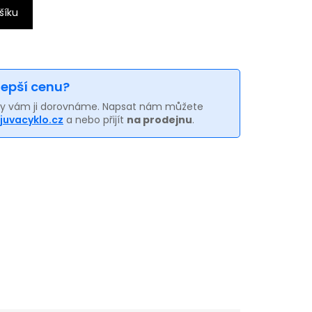
šíku
 lepší cenu?
my vám ji dorovnáme. Napsat nám můžete
juvacyklo.cz
a nebo přijít
na prodejnu
.