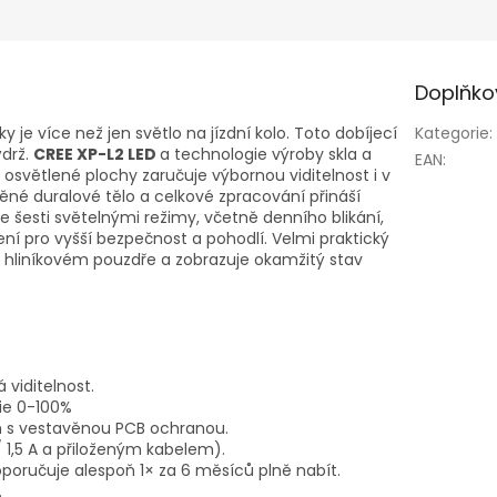
Doplňko
 je více než jen světlo na jízdní kolo. Toto dobíjecí
Kategorie
:
ýdrž.
CREE XP-L2 LED
a technologie výroby skla a
EAN
:
 osvětlené plochy zaručuje výbornou viditelnost i v
é duralové tělo a celkové zpracování přináší
e šesti světelnými režimy, včetně denního blikání,
í pro vyšší bezpečnost a pohodlí. Velmi praktický
v hliníkovém pouzdře a zobrazuje okamžitý stav
 viditelnost.
rie 0-100%
Ah s vestavěnou PCB ochranou.
/ 1,5 A a přiloženým kabelem).
poručuje alespoň 1× za 6 měsíců plně nabít.
.