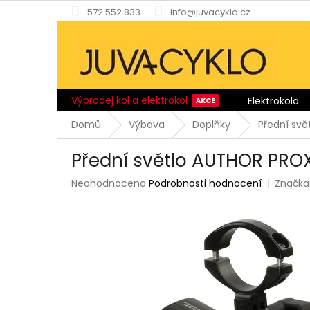
Přejít
572 552 833
info@juvacyklo.cz
na
obsah
Výprodej kol a elektrokol
Elektrokola
Domů
Výbava
Doplňky
Přední svě
Přední světlo AUTHOR PROX
Průměrné
Neohodnoceno
Podrobnosti hodnocení
Značka
hodnocení
produktu
je
0,0
z
5
hvězdiček.