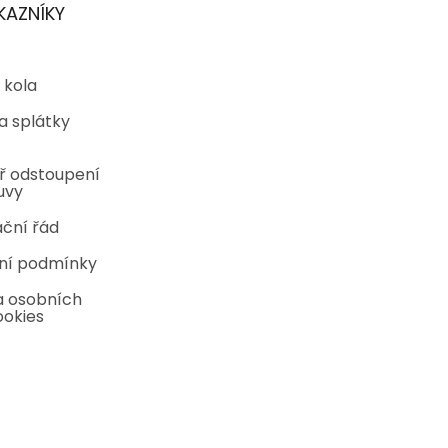
KAZNÍKY
 kola
a splátky
ř odstoupení
uvy
ční řád
ní podmínky
 osobních
ookies