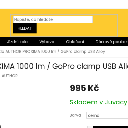
HLEDAT
Jízdní kola
Výbava
Oblečení
Dárkové poukaz
tlo AUTHOR PROXIMA 1000 lm / GoPro clamp USB Alloy
IMA 1000 lm / GoPro clamp USB Al
:
AUTHOR
995 Kč
Měrná
Skladem v Juvacy
cena:
Barva