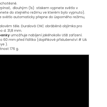
rachotěsné.
ínač, dlouhým (1s) stiskem vypnete světlo v
pnete do stejného režimu ve kterém bylo vypnuto).
se světlo automaticky přepne do úsporného režimu,
ralovém těle. Duralová CNC obráběná objímka pro
o d. 31,8 mm.
banky
umožňuje nabíjení jakéhokoliv USB zařízení.
o 60 mm před řídítka (doplňkové příslušenství # UA
ye ).
nost 176 g.