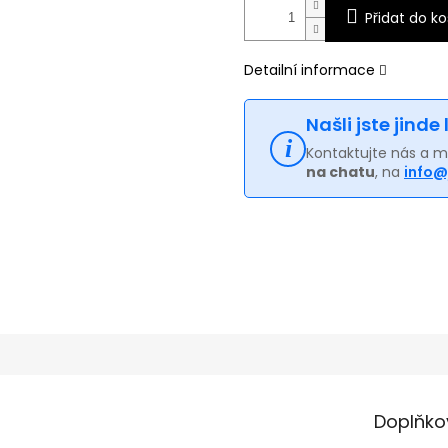
Přidat do ko
Detailní informace
Našli jste jinde
Kontaktujte nás a 
na chatu
, na
info@
Doplňko