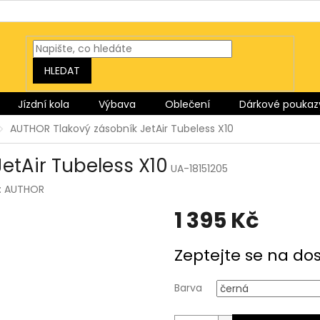
HLEDAT
Jízdní kola
Výbava
Oblečení
Dárkové poukaz
AUTHOR Tlakový zásobník JetAir Tubeless X10
etAir Tubeless X10
UA-18151205
:
AUTHOR
1 395 Kč
Měrná
Zeptejte se na do
cena:
Barva