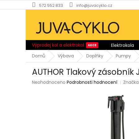
Přejít
572 552 833
info@juvacyklo.cz
na
obsah
Výprodej kol a elektrokol
Elektrokola
Domů
Výbava
Doplňky
Pumpy
AUTHOR Tlakový zásobník J
Průměrné
Neohodnoceno
Podrobnosti hodnocení
Značka
hodnocení
produktu
je
0,0
z
5
hvězdiček.