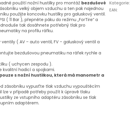
nadné použití nožní hustilky pro montáž
bezdušové
Kategorie
:
zásobníku velký objem vzduchu a ten pak najednou
EAN
:
íku použijte koncovku hustilky pro galuskový ventil.
SI ( 11 Bar ), přepněte páku do režimu „ForTire“ a
dnoduše tak dosáhnete potřebný tlak pro
eumatiky na profilu ráfku.
entily ( AV – auto ventil, FV – galuskový ventil a
montujte bezdušovou pneumatiku na ráfek rychle a
lku ( uchycen zespodu ).
 kvalitní hadicí a spojkami.
 pouze s nožní hustilkou, která má manometr a
od zásobníku vypusťte tlak vzduchu vypouštěcím
l lze v případě potřeby použít k úpravě tlaku
ustilky ze vstupního adaptéru zásobníku se tlak
stupním adaptérem.