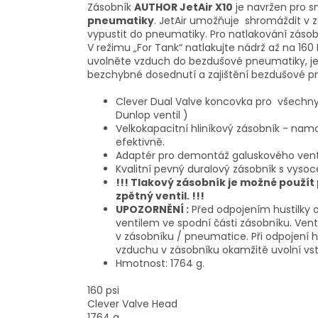
Zásobník
AUTHOR JetAir X10
je navržen pro s
pneumatiky
. JetAir umožňuje shromáždit v 
vypustit do pneumatiky. Pro natlakování zásobn
V režimu „For Tank“ natlakujte nádrž až na 160 P
uvolněte vzduch do bezdušové pneumatiky, je
bezchybné dosednutí a zajištění bezdušové pn
Clever Dual Valve koncovka pro všechny v
Dunlop ventil )
Velkokapacitní hliníkový zásobník - na
efektivně.
Adaptér pro demontáž galuskového venti
Kvalitní pevný duralový zásobník s vysoce
!!! Tlakový zásobník je možné použít
zpětný ventil. !!!
UPOZORNĚNÍ :
Před odpojením hustilky 
ventilem ve spodní části zásobníku. Venti
v zásobníku / pneumatice. Při odpojení h
vzduchu v zásobníku okamžitě uvolní v
Hmotnost: 1764 g.
160 psi
Clever Valve Head
1764 g