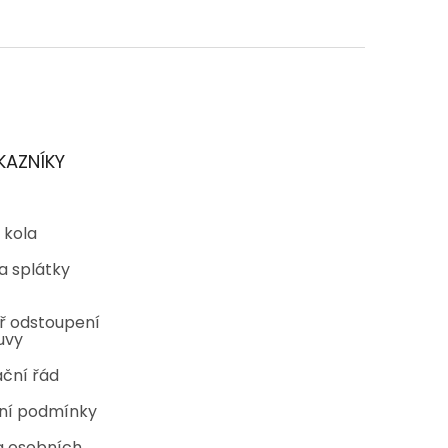
KAZNÍKY
 kola
a splátky
ř odstoupení
uvy
ční řád
ní podmínky
 osobních