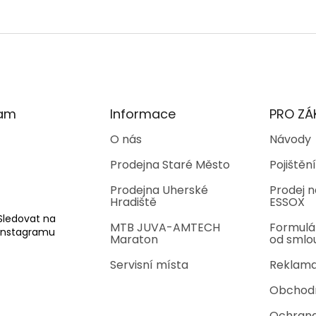
ram
Informace
PRO ZÁ
O nás
Návody
Prodejna Staré Město
Pojištění
Prodejna Uherské
Prodej n
Hradiště
ESSOX
Sledovat na
MTB JUVA-AMTECH
Formulá
Instagramu
Maraton
od smlo
Servisní místa
Reklama
Obchod
Ochrana