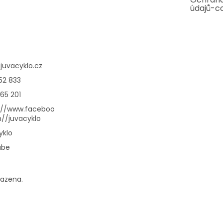
údajů-c
@
juvacyklo.cz
52 833
65 201
://www.faceboo
//juvacyklo
yklo
ube
razena.