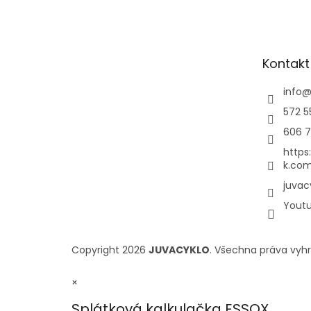
Kontakt
info
572 5
606 7
https
k.com
juvac
Yout
Copyright 2026
JUVACYKLO
. Všechna práva vyh
×
Splátková kalkulačka ESSOX