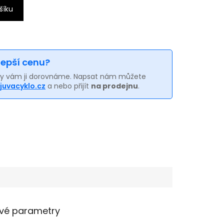
šíku
 lepší cenu?
my vám ji dorovnáme. Napsat nám můžete
juvacyklo.cz
a nebo přijít
na prodejnu
.
vé parametry