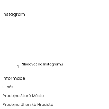
á
á
d
p
a
a
Instagram
c
t
í
í
p
r
v
k
y
v
ý
p
i
Sledovat na Instagramu
s
u
Informace
O nás
Prodejna Staré Město
Prodejna Uherské Hradiště