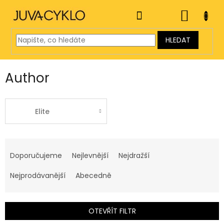
Přejít
na
NÁKUP
obsah
KOŠÍK
HLEDAT
Author
Elite
Ř
a
Doporučujeme
Nejlevnější
Nejdražší
z
e
Nejprodávanější
Abecedně
n
í
p
OTEVŘÍT FILTR
r