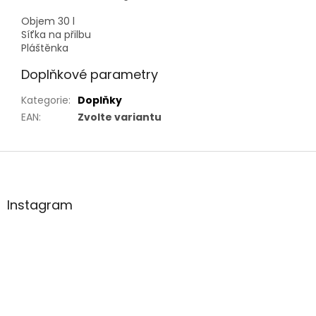
Objem 30 l
Síťka na přilbu
Pláštěnka
Doplňkové parametry
Kategorie
:
Doplňky
EAN
:
Zvolte variantu
Z
á
p
a
Instagram
t
í