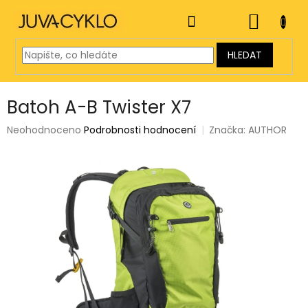
Přejít
na
NÁKUP
obsah
KOŠÍK
HLEDAT
Batoh A-B Twister X7
Průměrné
Neohodnoceno
Podrobnosti hodnocení
Značka:
AUTHOR
hodnocení
produktu
je
0,0
z
5
hvězdiček.