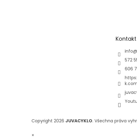
Kontakt
info
572 5
606 7
https
k.com
juvac
Yout
Copyright 2026
JUVACYKLO
. Všechna práva vyh
×