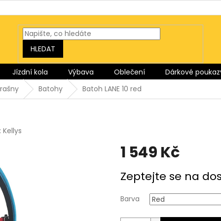
HLEDAT
Jízdní kola
Výbava
Oblečení
Dárkové poukaz
brašny
Batohy
Batoh LANE 10 red
:
Kellys
1 549 Kč
Měrná
Zeptejte se na do
cena:
Barva