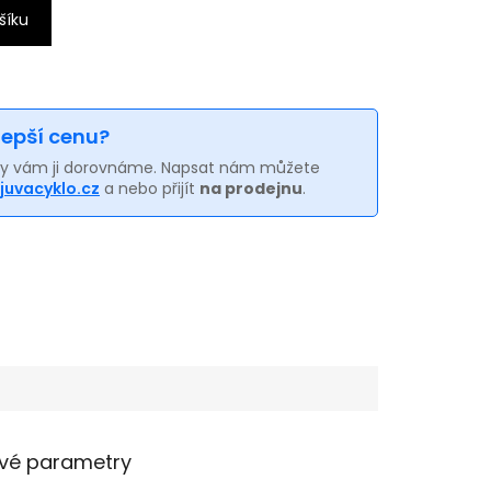
šíku
 lepší cenu?
my vám ji dorovnáme. Napsat nám můžete
juvacyklo.cz
a nebo přijít
na prodejnu
.
vé parametry