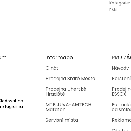
Kategorie
:
EAN
:
ram
Informace
PRO ZÁ
O nás
Návody
Prodejna Staré Město
Pojištění
Prodejna Uherské
Prodej n
Hradiště
ESSOX
Sledovat na
MTB JUVA-AMTECH
Formulá
Instagramu
Maraton
od smlo
Servisní místa
Reklama
Obchod