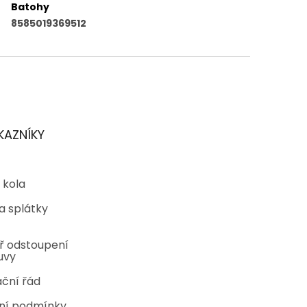
Batohy
8585019369512
KAZNÍKY
 kola
a splátky
ř odstoupení
uvy
ční řád
ní podmínky