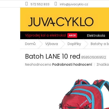
Přejít
572 552 833
info@juvacyklo.cz
na
obsah
Výprodej kol a elektrokol
Elektrokola
Domů
Výbava
Doplňky
Batohy a 
Batoh LANE 10 red
8585019369512
Průměrné
Neohodnoceno
Podrobnosti hodnocení
Značka
hodnocení
produktu
je
0,0
z
5
hvězdiček.