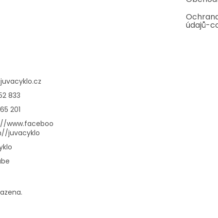
Ochrana
údajů-c
@
juvacyklo.cz
52 833
65 201
://www.faceboo
//juvacyklo
yklo
ube
razena.