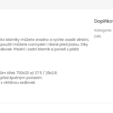
Doplňko
Kategorie
:
EAN
:
to blatníky můžete snadno a rychle osadit silniční,
h použití můžete rozmyslet i těsně před jízdou. Díky
lovek. Přední i zadní blatník si poradí s plášti
ům šířek 700x23 až 27.5 / 29x2.8.
 před špatným počasím.
 s většinou sedlovek.