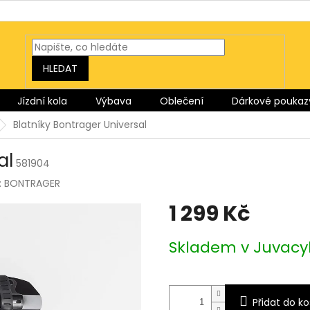
HLEDAT
Jízdní kola
Výbava
Oblečení
Dárkové poukaz
Blatníky Bontrager Universal
al
581904
:
BONTRAGER
1 299 Kč
Měrná
Skladem v Juvacy
cena:
Přidat do ko