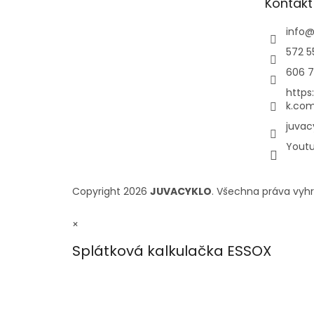
Kontakt
info
572 5
606 7
https
k.com
juvac
Yout
Copyright 2026
JUVACYKLO
. Všechna práva vyh
×
Splátková kalkulačka ESSOX