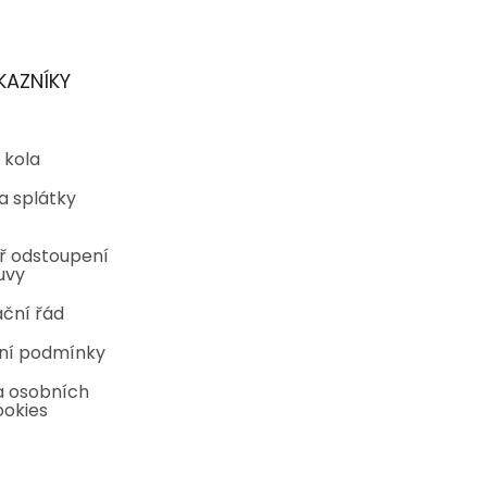
KAZNÍKY
 kola
a splátky
ř odstoupení
uvy
ční řád
ní podmínky
 osobních
ookies