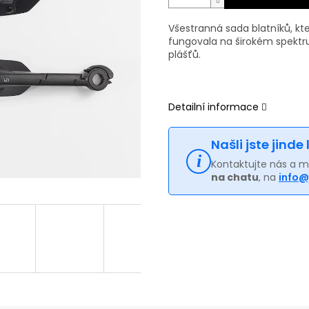
Všestranná sada blatníků, kt
fungovala na širokém spektru
plášťů.
Detailní informace
Našli jste jinde
Kontaktujte nás a 
na chatu
, na
info@