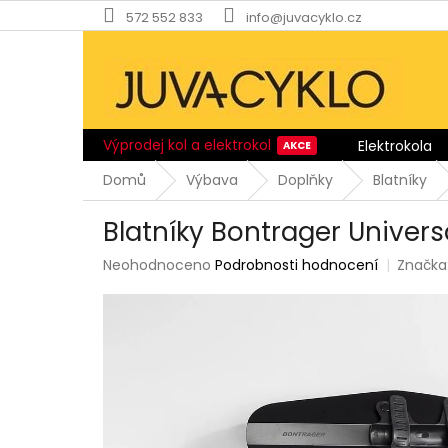
Přejít
572 552 833
info@juvacyklo.cz
na
obsah
Výprodej kol a elektrokol
Elektrokola
Domů
Výbava
Doplňky
Blatníky
Blatníky Bontrager Univers
Průměrné
Neohodnoceno
Podrobnosti hodnocení
Značka
hodnocení
produktu
je
0,0
z
5
hvězdiček.