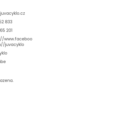
@
juvacyklo.cz
52 833
65 201
://www.faceboo
//juvacyklo
yklo
ube
razena.