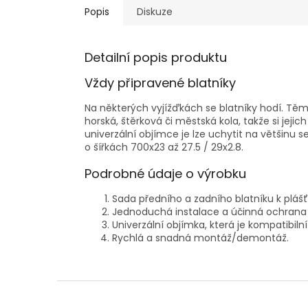
Popis
Diskuze
Detailní popis produktu
Vždy připravené blatníky
Na některých vyjížďkách se blatníky hodí. Těmi
horská, štěrková či městská kola, takže si jejic
univerzální objímce je lze uchytit na většinu sed
o šířkách 700x23 až 27.5 / 29x2.8.
Podrobné údaje o výrobku
Sada předního a zadního blatníku k plášť
Jednoduchá instalace a účinná ochrana
Univerzální objímka, která je kompatibilní
Rychlá a snadná montáž/demontáž.
Z
á