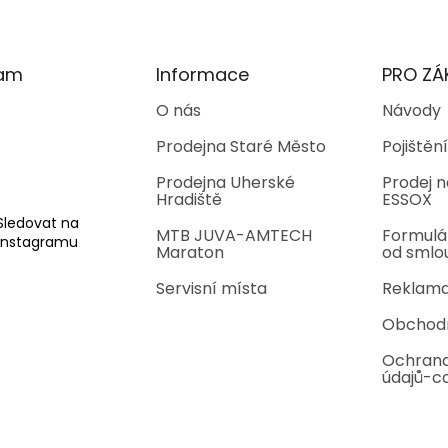
ram
Informace
PRO ZÁ
O nás
Návody
Prodejna Staré Město
Pojištění
Prodejna Uherské
Prodej n
Hradiště
ESSOX
Sledovat na
MTB JUVA-AMTECH
Formulá
Instagramu
Maraton
od smlo
Servisní místa
Reklama
Obchod
Ochrana
údajů-c