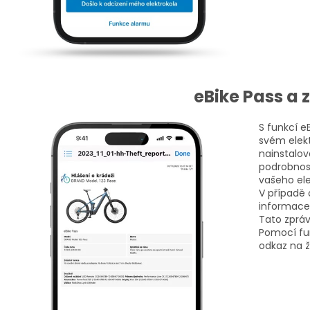
eBike Pass a 
S funkcí e
svém elekt
nainstalo
podrobnost
vašeho ele
V případě
informacem
Tato zpráv
Pomocí fu
odkaz na ž