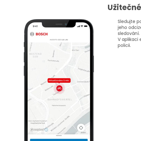
Užitečné
Sledujte p
jeho odciz
sledování.
V aplikaci 
policii.