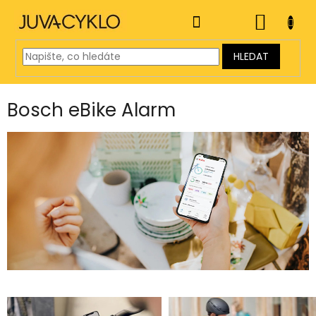
Přejít
na
NÁKUP
obsah
KOŠÍK
HLEDAT
Bosch eBike Alarm