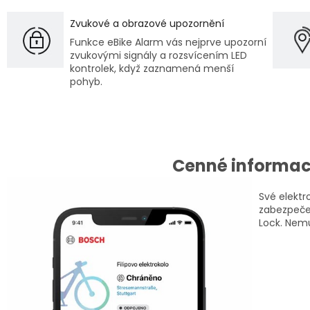
Zvukové a obrazové upozornění
Funkce eBike Alarm vás nejprve upozorní
zvukovými signály a rozsvícením LED
kontrolek, když zaznamená menší
pohyb.
Cenné informace
Své elektro
zabezpečen
Lock. Nemu