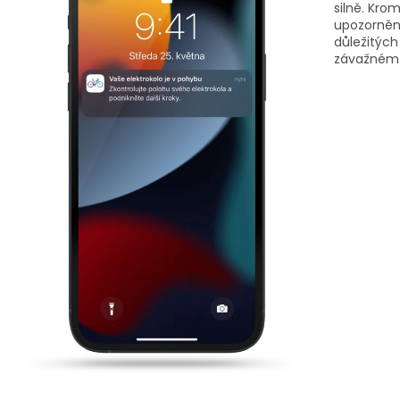
silně. Kr
upozorněn
důležitých
závažném p